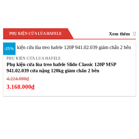
Xem thêm
PHỤ KIỆN CỬA LÙA HAFELE
-25%
PHỤ KIỆN CỬA LÙA HAFELE
Phụ kiện cửa lùa treo hafele Slido Classic 120P MSP
941.02.039 cửa nặng 120kg giảm chấn 2 bên
Giá
4.224.000
₫
gốc
3.168.000
₫
là:
Giá
4.224.000₫.
hiện
tại
là:
3.168.000₫.