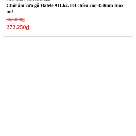
Chốt âm cửa gỗ Hafele 911.62.184 chiều cao 450mm Inox
mờ
Giá
363.000
₫
gốc
272.250
₫
là:
Giá
363.000₫.
hiện
tại
là:
272.250₫.