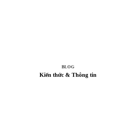
BLOG
Kiến thức & Thông tin
Website đang cập nhật giá Hafele thay đổi từ ngày 1/5/2026
Hafele thông báo thăng giá từ ngày 1/5/2026. Hafele-sg.com
đang cập nhật giá mới lên...