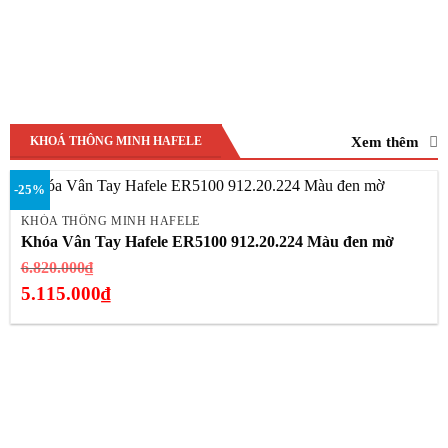
Xem thêm
KHOÁ THÔNG MINH HAFELE
-25%
KHÓA THÔNG MINH HAFELE
Khóa Vân Tay Hafele ER5100 912.20.224 Màu đen mờ
Giá
6.820.000
₫
gốc
5.115.000
₫
là:
Giá
6.820.000₫.
hiện
tại
là:
5.115.000₫.