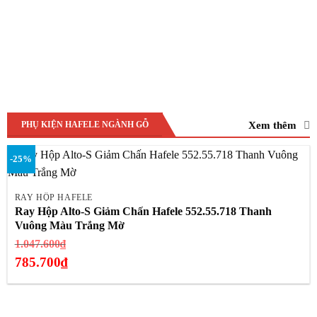
Xem thêm
PHỤ KIỆN HAFELE NGÀNH GỖ
-25%
RAY HỘP HAFELE
Ray Hộp Alto-S Giảm Chấn Hafele 552.55.718 Thanh
Vuông Màu Trắng Mờ
Giá
1.047.600
₫
gốc
785.700
₫
là:
Giá
1.047.600₫.
hiện
tại