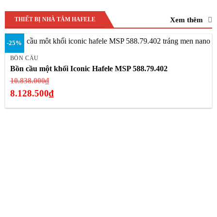
Xem thêm
THIẾT BỊ NHÀ TẮM HAFELE
-25%
BỒN CẦU
Bồn cầu một khối Iconic Hafele MSP 588.79.402
Giá
10.838.000
₫
gốc
8.128.500
₫
là:
Giá
10.838.000₫.
hiện
tại
là:
8.128.500₫.