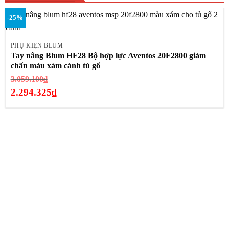
-25%
PHỤ KIỆN BLUM
Tay nâng Blum HF28 Bộ hợp lực Aventos 20F2800 giảm
chấn màu xám cánh tủ gổ
Giá
3.059.100
₫
gốc
2.294.325
₫
là:
Giá
3.059.100₫.
hiện
tại
là:
2.294.325₫.