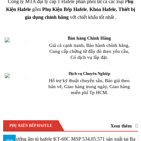
Công ty MTA đại lý cấp 1 Hafele phân phối tất cả các loại P
hụ
Kiện Hafele
gồm
Phụ Kiện Bếp Hafele
,
Khóa
Hafele, Thiết bị
gia dụng chính hãng
với chiết khấu tốt nhất .
Bán hàng Chính Hãng
Giá cả cạnh tranh, Bảo hành chính hãng,
Cung cấp chứng từ đầy đủ theo yêu cầu,
Có dịch vụ lắp đặt.
Dịch vụ Chuyên Nghiệp
Hổ trợ kỹ thuật chuyên sâu, Báo giá theo
bản vẽ, Giao hàng trong ngày, Giao hàng
miễn phí Tp HCM.
Xem thêm
PHỤ KIỆN BẾP HAFELE
-25%