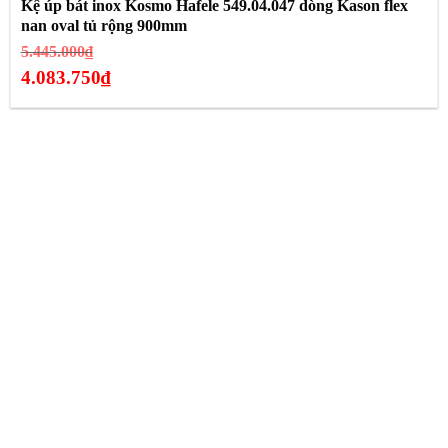
Kệ úp bát inox Kosmo Hafele 549.04.047 dòng Kason flex
nan oval tủ rộng 900mm
Giá
5.445.000
₫
gốc
4.083.750
₫
là:
Giá
5.445.000₫.
hiện
tại
là:
4.083.750₫.