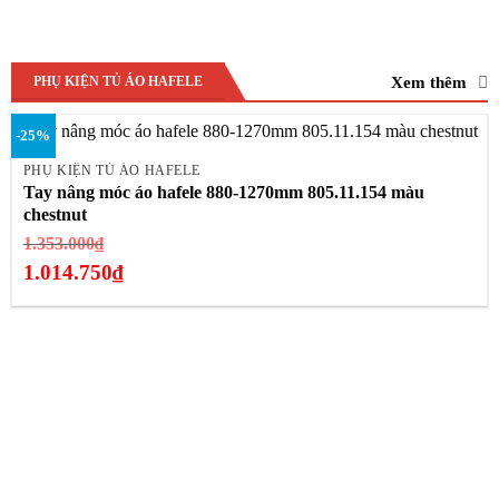
Xem thêm
PHỤ KIỆN TỦ ÁO HAFELE
-25%
PHỤ KIỆN TỦ ÁO HAFELE
Tay nâng móc áo hafele 880-1270mm 805.11.154 màu
chestnut
Giá
1.353.000
₫
gốc
1.014.750
₫
là:
Giá
1.353.000₫.
hiện
tại
là:
1.014.750₫.