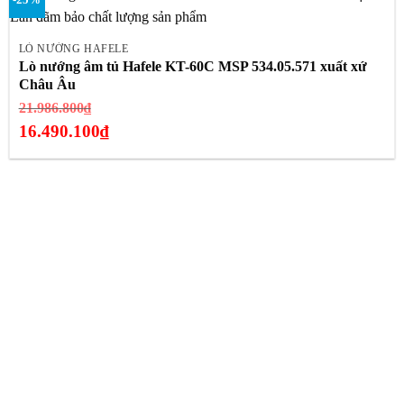
LÒ NƯỚNG HAFELE
Lò nướng âm tủ Hafele KT-60C MSP 534.05.571 xuất xứ
Châu Âu
Giá
21.986.800
₫
gốc
16.490.100
₫
là:
Giá
21.986.800₫.
hiện
tại
là:
16.490.100₫.