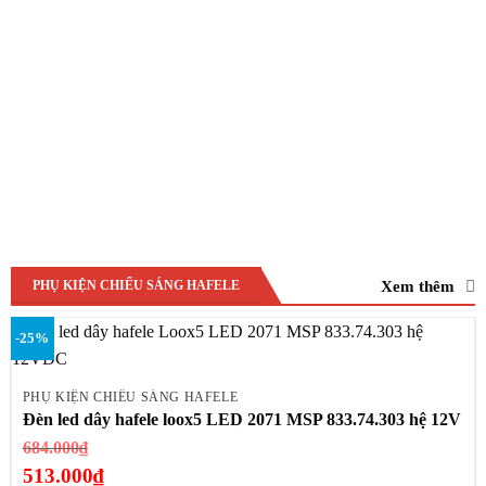
Xem thêm
PHỤ KIỆN CHIẾU SÁNG HAFELE
-25%
PHỤ KIỆN CHIẾU SÁNG HAFELE
Đèn led dây hafele loox5 LED 2071 MSP 833.74.303 hệ 12V
Giá
684.000
₫
gốc
513.000
₫