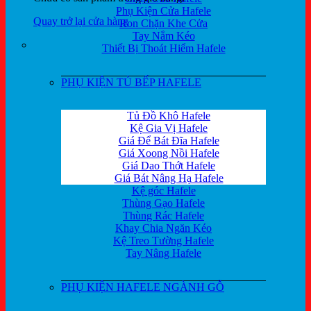
Phụ Kiện Cửa Hafele
Quay trở lại cửa hàng
Ron Chặn Khe Cửa
Tay Nắm Kéo
Thiết Bị Thoát Hiểm Hafele
PHỤ KIỆN TỦ BẾP HAFELE
Tủ Đồ Khô Hafele
Kệ Gia Vị Hafele
Giá Để Bát Đĩa Hafele
Giá Xoong Nồi Hafele
Giá Dao Thớt Hafele
Giá Bát Nâng Hạ Hafele
Kệ góc Hafele
Thùng Gạo Hafele
Thùng Rác Hafele
Khay Chia Ngăn Kéo
Kệ Treo Tường Hafele
Tay Nâng Hafele
PHỤ KIỆN HAFELE NGÀNH GỖ