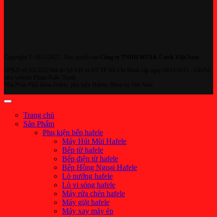
Copyright © 2013-2022 - Bản quyển của
Công ty TNHH MTA& Czech Việt Nam
GPKD số 0313552344 do Sở KH và ĐT TP Hồ Chí Minh cấp ngày 26/11/2015 - GĐ/Sở
hữu website Phạm Tuấn Thanh.
Nhà Phân Phối khóa Hafele, phụ kiện Hafele, Blum tại Việt Nam
Trang chủ
Sản Phẩm
Phụ kiện bếp hafele
Máy Hút Mùi Hafele
Bếp từ hafele
Bếp điện từ hafele
Bếp Hồng Ngoại Hafele
Lò nướng hafele
Lò vi sóng hafele
Máy rửa chén hafele
Máy giặt hafele
Máy xay máy ép