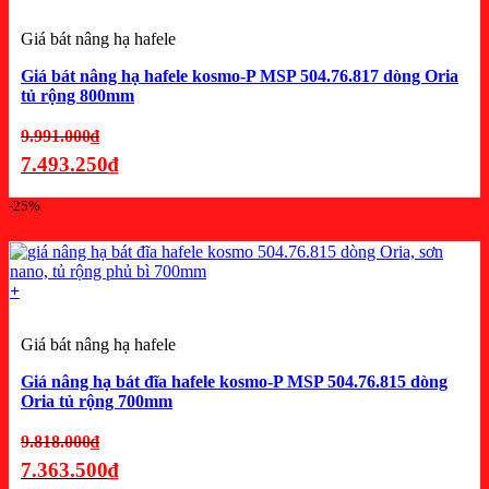
Giá bát nâng hạ hafele
Giá bát nâng hạ hafele kosmo-P MSP 504.76.817 dòng Oria
tủ rộng 800mm
Giá
9.991.000
₫
gốc
7.493.250
₫
là:
Giá
-25%
9.991.000₫.
hiện
tại
là:
+
7.493.250₫.
Giá bát nâng hạ hafele
Giá nâng hạ bát đĩa hafele kosmo-P MSP 504.76.815 dòng
Oria tủ rộng 700mm
Giá
9.818.000
₫
gốc
7.363.500
₫