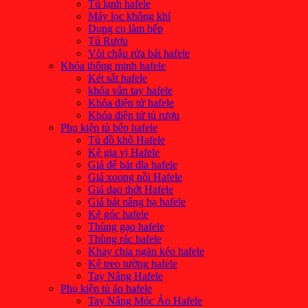
Tủ lạnh hafele
Máy lọc không khí
Dụng cụ làm bếp
Tủ Rượu
Vòi chậu rửa bát hafele
Khóa thông minh hafele
Két sắt hafele
khóa vân tay hafele
Khóa điện tử hafele
Khóa điện tử tủ rượu
Phụ kiện tủ bếp hafele
Tủ đồ khô Hafele
Kệ gia vị Hafele
Giá để bát đĩa hafele
Giá xoong nồi Hafele
Giá dao thớt Hafele
Giá bát nâng hạ hafele
Kệ góc hafele
Thùng gạo hafele
Thùng rác hafele
Khay chia ngăn kéo hafele
Kệ treo tường hafele
Tay Nâng Hafele
Phụ kiện tủ áo hafele
Tay Nâng Móc Áo Hafele