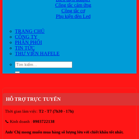
Công tắc cảm ứng
Công tắc cơ
Phụ kiện đèn Led
TRANG CHỦ
CÔNG TY
PHÂN PHỐI
TIN TỨC
THƯ VIỆN HAFELE
Tìm
kiếm:
HỖ TRỢ TRỰC TUYẾN
Thời gian làm việc:
T2 - T7 (7h30 - 17h)
📞 Kinh doanh :
0903722138
Anh/ Chị mong muốn mua hàng số lượng lớn với chiết khấu tốt nhất.