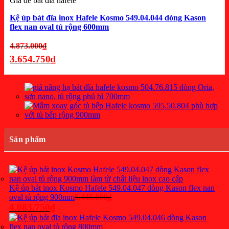
Giá để bát đĩa hafele
Kệ úp bát đĩa inox Hafele Kosmo 549.04.044 dòng Kason
flex nan oval tủ rộng 600mm
Giá
4.873.000
₫
gốc
3.654.750
₫
là:
Giá
4.873.000₫.
hiện
tại
là:
3.654.750₫.
Sản phẩm
Kệ úp bát inox Kosmo Hafele 549.04.047 dòng Kason flex nan
Giá
oval tủ rộng 900mm
5.445.000
₫
gốc
4.083.750
₫
là:
Giá
5.445.000₫.
hiện