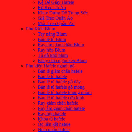
Kệ Để Giày Hafele
Rổ Kéo Tủ Áo
Khay Đựng Đồ Trang Sức
Giá Treo Quần Áo
Móc Treo Quần Áo
Phụ Kiện Blum
Tay nâng Blum
Bản lề tủ Blum
Ray âm giảm chấn Blum
Ray hôp Blum
Tủ đồ khô blum
Khay chia ngăn kéo Blum
Phụ kiện Hafele ngành gỗ
Bản lề giảm chấn hafele
Bản lề tủ hafele
Bản lề tủ hafele gỗ dày
Bản lề tủ hafele gỗ mỏng
Bản lề tủ hafele khung nhôm
Bản lề tủ hafele cửa kính
Ray giảm chấn hafele
Ray âm giảm chấn hafele
Ray hộp hafele
Khóa tủ hafele
Ốc liên kết hafele
Nêm nhấn hafele