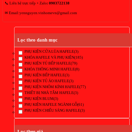
📞 Liên hệ trực tiếp + Zalo
:
0903722138
✉ Email:yennguyen.vinhomevn@gmail.com
Lọc theo danh mục
PHỤ KIỆN CỬA LÙA HAFELE
(3)
KHÓA HAFELE VÀ PHỤ KIỆN
(185)
PHỤ KIỆN TỦ BẾP HAFELE
(79)
KHÓA THÔNG MINH HAFELE
(8)
PHỤ KIỆN BẾP HAFELE
(3)
PHỤ KIỆN TỦ ÁO HAFELE
(3)
PHỤ KIỆN NHÔM KÍNH HAFELE
(77)
THIẾT BỊ NHÀ TẮM HAFELE
(3)
PHỤ KIỆN BLUM
(3)
PHỤ KIỆN HAFELE NGÀNH GỖ
(61)
PHỤ KIỆN CHIẾU SÁNG HAFELE
(3)
Lọc theo giá