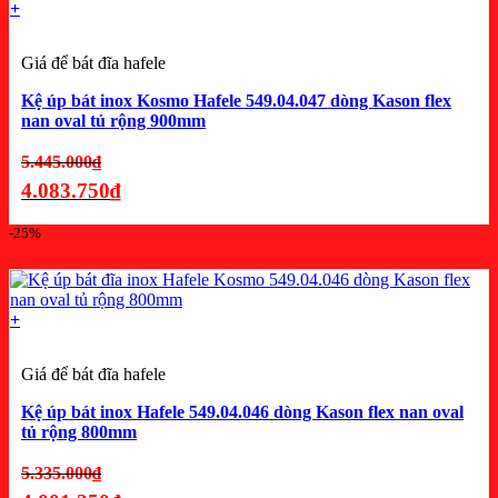
+
Giá để bát đĩa hafele
Kệ úp bát inox Kosmo Hafele 549.04.047 dòng Kason flex
nan oval tủ rộng 900mm
Giá
5.445.000
₫
gốc
4.083.750
₫
là:
Giá
-25%
5.445.000₫.
hiện
tại
là:
+
4.083.750₫.
Giá để bát đĩa hafele
Kệ úp bát inox Hafele 549.04.046 dòng Kason flex nan oval
tủ rộng 800mm
Giá
5.335.000
₫