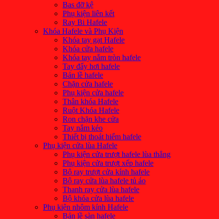
Bas đỡ kệ
Phụ kiện liên kết
Ray Bi Hafele
Khóa Hafele và Phụ Kiện
Khóa tay gạt Hafele
Khóa cửa hafele
Khóa tay nắm tròn hafele
Tay đẩy hơi hafele
Bản lề hafele
Chặn cửa hafele
Phụ kiện cửa hafele
Thân khóa Hafele
Ruột Khóa Hafele
Ron chặn khe cửa
Tay nắm kéo
Thiết bị thoát hiểm hafele
Phụ kiện cửa lùa Hafele
Phụ kiện cửa trượt hafele lùa thẳng
Phụ kiện cửa trượt xếp hafele
Bộ ray trượt cửa kính hafele
Bộ ray cửa lùa hafele tủ áo
Thanh ray cửa lùa hafele
Bộ khóa cửa lùa hafele
Phụ kiện nhôm kính Hafele
Bản lề sàn hafele