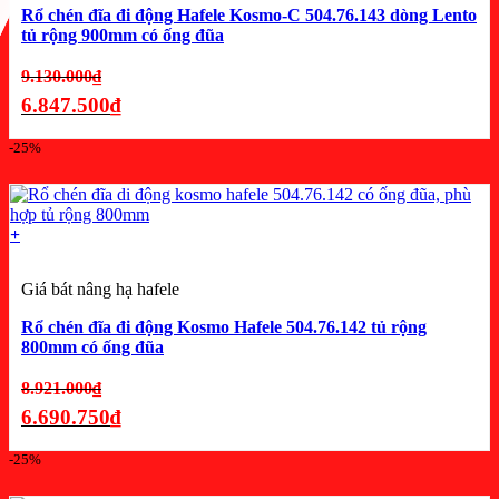
Rổ chén đĩa đi động Hafele Kosmo-C 504.76.143 dòng Lento
tủ rộng 900mm có ống đũa
Giá
9.130.000
₫
gốc
6.847.500
₫
là:
Giá
-25%
9.130.000₫.
hiện
tại
là:
+
6.847.500₫.
Giá bát nâng hạ hafele
Rổ chén đĩa đi động Kosmo Hafele 504.76.142 tủ rộng
800mm có ống đũa
Giá
8.921.000
₫
gốc
6.690.750
₫
là:
Giá
-25%
8.921.000₫.
hiện
tại