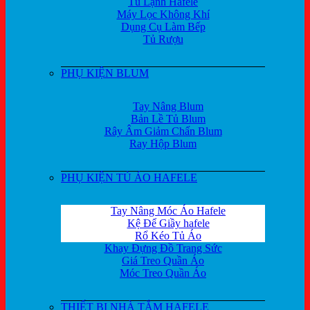
Tủ Lạnh Hafele
Máy Lọc Không Khí
Dụng Cụ Làm Bếp
Tủ Rượu
PHỤ KIỆN BLUM
Tay Nâng Blum
Bản Lề Tủ Blum
Rây Âm Giảm Chấn Blum
Ray Hộp Blum
PHỤ KIỆN TỦ ÁO HAFELE
Tay Nâng Móc Áo Hafele
Kệ Để Giầy hafele
Rổ Kéo Tủ Áo
Khay Đựng Đồ Trang Sức
Giá Treo Quần Áo
Móc Treo Quần Áo
THIẾT BỊ NHÀ TẮM HAFELE