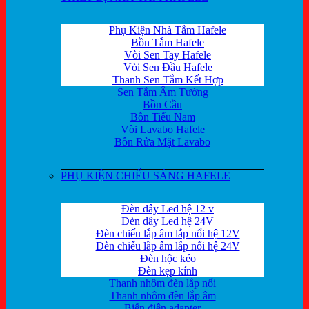
Phụ Kiện Nhà Tắm Hafele
Bồn Tắm Hafele
Vòi Sen Tay Hafele
Vòi Sen Đầu Hafele
Thanh Sen Tắm Kết Hợp
Sen Tắm Âm Tường
Bồn Cầu
Bồn Tiểu Nam
Vòi Lavabo Hafele
Bồn Rửa Mặt Lavabo
PHỤ KIỆN CHIẾU SÁNG HAFELE
Đèn dây Led hệ 12 v
Đèn dây Led hệ 24V
Đèn chiếu lắp âm lắp nổi hệ 12V
Đèn chiếu lắp âm lắp nổi hệ 24V
Đèn hộc kéo
Đèn kẹp kính
Thanh nhôm đèn lắp nổi
Thanh nhôm đèn lắp âm
Biến điện adapter