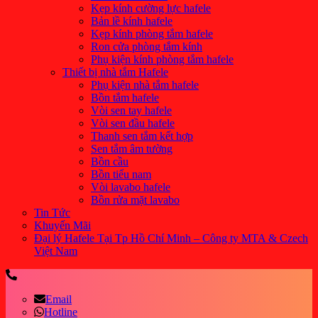
Kẹp kính cường lực hafele
Bản lề kính hafele
Kẹp kính phòng tắm hafele
Ron cửa phòng tắm kính
Phụ kiện kính phòng tắm hafele
Thiết bị nhà tắm Hafele
Phụ kiện nhà tắm hafele
Bồn tắm hafele
Vòi sen tay hafele
Vòi sen đầu hafele
Thanh sen tắm kết hợp
Sen tắm âm tường
Bồn cầu
Bồn tiểu nam
Vòi lavabo hafele
Bồn rửa mặt lavabo
Tin Tức
Khuyến Mãi
Đại lý Hafele Tại Tp Hồ Chí Minh – Công ty MTA & Czech
Việt Nam
Email
Hotline