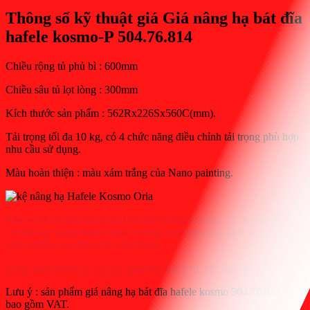
Thông số kỹ thuật giá Giá nâng hạ bát đĩa
hafele kosmo-P 504.76.814
Chiều rộng tủ phủ bì : 600mm
Chiều sâu tủ lọt lòng : 300mm
Kích thước sản phẩm : 562Rx226Sx560C(mm).
Tải trọng tối đa 10 kg, có 4 chức năng điều chỉnh tải trọng phù hợp
nhu cầu sử dụng.
Màu hoàn thiện : màu xám trắng của Nano painting.
Khi sử dụng giá nâng hạ bát đĩa hafele kosmo, có thể kết hợp
với bộ tay nâng Blum hoặc hafele, vui lòng gọi điện toại hay
zalo hotline để được tư vấn thêm.
Link xem thêm tất cả các loại phụ kiện tủ bếp hafele
Lưu ý : sản phẩm giá nâng hạ bát đĩa hafele kosmo 504.76.814 đã
bao gồm VAT.