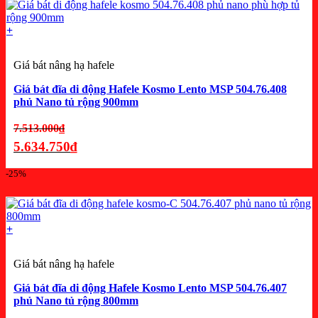
là:
+
6.690.750₫.
Giá bát nâng hạ hafele
Giá bát đĩa di động Hafele Kosmo Lento MSP 504.76.408
phủ Nano tủ rộng 900mm
Giá
7.513.000
₫
gốc
5.634.750
₫
là:
Giá
-25%
7.513.000₫.
hiện
tại
là:
+
5.634.750₫.
Giá bát nâng hạ hafele
Giá bát đĩa di động Hafele Kosmo Lento MSP 504.76.407
phủ Nano tủ rộng 800mm