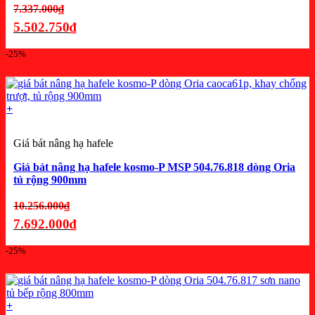
Giá
7.337.000
₫
gốc
5.502.750
₫
là:
Giá
-25%
7.337.000₫.
hiện
tại
là:
+
5.502.750₫.
Giá bát nâng hạ hafele
Giá bát nâng hạ hafele kosmo-P MSP 504.76.818 dòng Oria
tủ rộng 900mm
Giá
10.256.000
₫
gốc
7.692.000
₫
là:
Giá
-25%
10.256.000₫.
hiện
tại
là:
+
7.692.000₫.