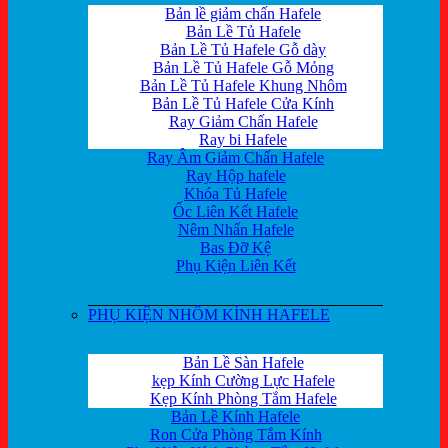
Bản lề giảm chấn Hafele
Bản Lề Tủ Hafele
Bản Lề Tủ Hafele Gỗ dày
Bản Lề Tủ Hafele Gỗ Mỏng
Bản Lề Tủ Hafele Khung Nhôm
Bản Lề Tủ Hafele Cửa Kính
Ray Giảm Chấn Hafele
Ray bi Hafele
Ray Âm Giảm Chấn Hafele
Ray Hộp hafele
Khóa Tủ Hafele
Ốc Liên Kết Hafele
Nêm Nhấn Hafele
Bas Đỡ Kệ
Phụ Kiện Liên Kết
PHỤ KIỆN NHÔM KÍNH HAFELE
Bản Lề Sàn Hafele
kẹp Kính Cường Lực Hafele
Kẹp Kính Phòng Tắm Hafele
Bản Lề Kính Hafele
Ron Cửa Phòng Tắm Kính