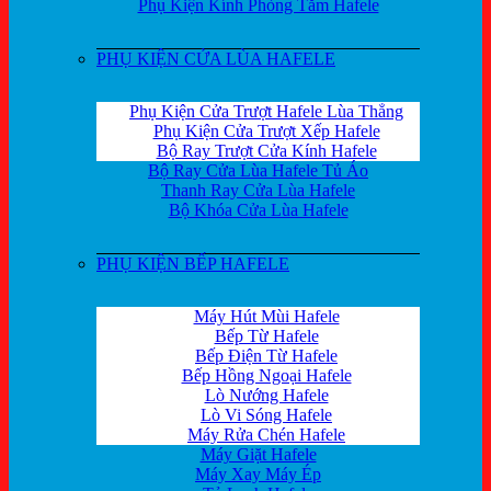
Phụ Kiện Kính Phòng Tắm Hafele
PHỤ KIỆN CỬA LÙA HAFELE
Phụ Kiện Cửa Trượt Hafele Lùa Thẳng
Phụ Kiện Cửa Trượt Xếp Hafele
Bộ Ray Trượt Cửa Kính Hafele
Bộ Ray Cửa Lùa Hafele Tủ Áo
Thanh Ray Cửa Lùa Hafele
Bộ Khóa Cửa Lùa Hafele
PHỤ KIỆN BẾP HAFELE
Máy Hút Mùi Hafele
Bếp Từ Hafele
Bếp Điện Từ Hafele
Bếp Hồng Ngoại Hafele
Lò Nướng Hafele
Lò Vi Sóng Hafele
Máy Rửa Chén Hafele
Máy Giặt Hafele
Máy Xay Máy Ép