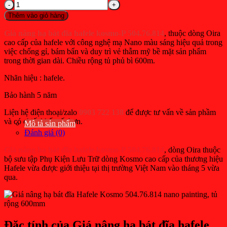
Giá
9.676.000₫.
hiện
nâng
Thêm vào giỏ hàng
tại
hạ
bát
là:
Giá nâng hạ bát đĩa hafele kosmo-P 504.76.814
, thuộc dòng Oira
đĩa
cao cấp của hafele với công nghệ mạ Nano màu sáng hiệu quả trong
7.259.200₫.
hafele
việc chống gỉ, bám bẩn và duy trì vẻ thẫm mỹ bề mặt sản phẩm
kosmo-
trong thời gian dài. Chiều rộng tủ phủ bì 600m.
P
MSP
Nhãn hiệu : hafele.
504.76.814
dòng
Bảo hành 5 năm
Oria
Liện hệ điện thoại/zalo
0903 722 138
để được tư vấn về sản phầm
tủ
và có chiết khấu tốt hơn.
rộng
Mô tả sản phẩm
600mm
Đánh giá (0)
số
lượng
Giá nâng hạ bát đĩa hafele kosmo-P 504.76.814
, dòng Oira thuộc
bộ sưu tập Phụ Kiện Lưu Trữ dòng Kosmo cao cấp của thương hiệu
Hafele vừa được giới thiệu tại thị trường Việt Nam vào tháng 5 vừa
qua.
Đăc tính của Giá nâng hạ bát đĩa hafele