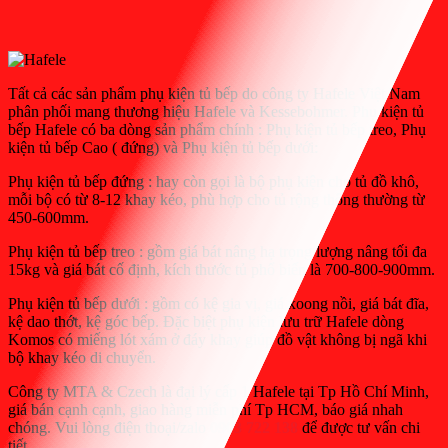
Tất cả các sản phẩm phụ kiện tủ bếp do công ty Hafele Việt Nam
phân phối mang thương hiệu Hafele và Kessebohmer. Phụ kiện tủ
bếp Hafele có ba dòng sản phẩm chính : Phụ kiện tủ bếp treo, Phụ
kiện tủ bếp Cao ( đứng) và Phụ kiện tủ bếp dưới:
Phụ kiện tủ bếp đứng : hay còn gọi là bộ phụ kiện cho tủ đồ khô,
mỗi bộ có từ 8-12 khay kéo, phù hợp cho tủ rộng thông thường từ
450-600mm.
Phụ kiện tủ bếp treo : gồm giá bát nâng hạ trọng lượng nâng tối đa
15kg và giá bát cố định, kích thước tủ phổ biến là 700-800-900mm.
Phụ kiện tủ bếp dưới : gồm có kệ gia vị, giá xoong nồi, giá bát đĩa,
kệ dao thớt, kệ góc bếp. Đặc biệt phụ kiện lưu trữ Hafele dòng
Komos có miếng lót xám ở đáy khay giúp đồ vật không bị ngã khi
bộ khay kéo di chuyển.
Công ty MTA & Czech là đại lý cấp 1 Hafele tại Tp Hồ Chí Minh,
giá bán cạnh cạnh, giao hàng miễn phí Tp HCM, báo giá nhah
chóng. Vui lòng điện thoại/zalo
0903 722 138
để được tư vấn chi
tiết.