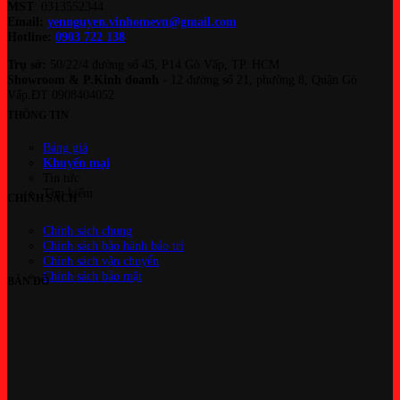
MST
: 0313552344
Email:
yennguyen.vinhomevn@gmail.com
Hotline:
0903 722 138
Trụ sở:
50/22/4 đường số 45, P14 Gò Vấp, TP. HCM
Showroom & P.Kinh doanh
- 12 đường số 21, phường 8, Quận Gò
Vấp.ĐT 0908404052
THÔNG TIN
Bảng giá
Khuyến mại
Tin tức
Tìm kiếm
CHÍNH SÁCH
Chính sách chung
Chính sách bảo hành bảo trì
Chính sách vận chuyển
Chính sách bảo mật
BẢN ĐỒ