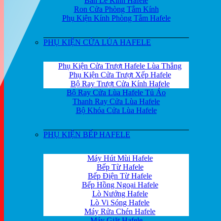
Bản Lề Kính Hafele
Ron Cửa Phòng Tắm Kính
Phụ Kiện Kính Phòng Tắm Hafele
PHỤ KIỆN CỬA LÙA HAFELE
Phụ Kiện Cửa Trượt Hafele Lùa Thẳng
Phụ Kiện Cửa Trượt Xếp Hafele
Bộ Ray Trượt Cửa Kính Hafele
Bộ Ray Cửa Lùa Hafele Tủ Áo
Thanh Ray Cửa Lùa Hafele
Bộ Khóa Cửa Lùa Hafele
PHỤ KIỆN BẾP HAFELE
Máy Hút Mùi Hafele
Bếp Từ Hafele
Bếp Điện Từ Hafele
Bếp Hồng Ngoại Hafele
Lò Nướng Hafele
Lò Vi Sóng Hafele
Máy Rửa Chén Hafele
Máy Giặt Hafele