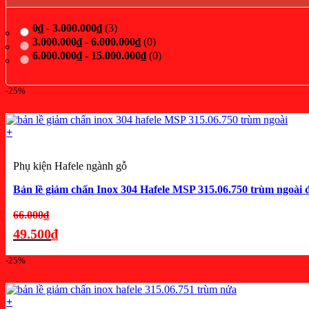
0
₫
-
3.000.000
₫
(3)
3.000.000
₫
-
6.000.000
₫
(0)
6.000.000
₫
-
15.000.000
₫
(0)
-25%
+
Phụ kiện Hafele ngành gỗ
Bản lề giảm chấn Inox 304 Hafele MSP 315.06.750 trùm ngoài 
Giá
66.000
₫
gốc
49.500
₫
là:
Giá
-25%
66.000₫.
hiện
tại
là:
+