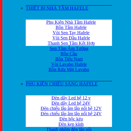
THIẾT BỊ NHÀ TẮM HAFELE
Phụ Kiện Nhà Tắm Hafele
Bồn Tắm Hafele
Vòi Sen Tay Hafele
Vòi Sen Đầu Hafele
Thanh Sen Tắm Kết Hợp
Sen Tắm Âm Tường
Bồn Cầu
Bồn Tiểu Nam
Vòi Lavabo Hafele
Bồn Rửa Mặt Lavabo
PHỤ KIỆN CHIẾU SÁNG HAFELE
Đèn dây Led hệ 12 v
Đèn dây Led hệ 24V
Đèn chiếu lắp âm lắp nổi hệ 12V
Đèn chiếu lắp âm lắp nổi hệ 24V
Đèn hộc kéo
Đèn kẹp kính
Thanh nhôm đèn lắp nổi