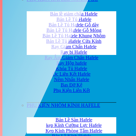
Bản lề giảm chấn Hafele
Bản Lề Tủ Hafele
Bản Lề Tủ Hafele Gỗ dày
Bản Lề Tủ Hafele Gỗ Mỏng
Bản Lề Tủ Hafele Khung Nhôm
Bản Lề Tủ Hafele Cửa Kính
Ray Giảm Chấn Hafele
Ray bi Hafele
Ray Âm Giảm Chấn Hafele
Ray Hộp hafele
Khóa Tủ Hafele
Ốc Liên Kết Hafele
Nêm Nhấn Hafele
Bas Đỡ Kệ
Phụ Kiện Liên Kết
PHỤ KIỆN NHÔM KÍNH HAFELE
Bản Lề Sàn Hafele
kẹp Kính Cường Lực Hafele
Kẹp Kính Phòng Tắm Hafele