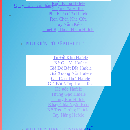
Ruột Khóa Hafele
Quay trở lại cửa hàng
Chặn Cửa Hafele
Phụ Kiện Cửa Hafele
Ron Chặn Khe Cửa
Tay Nắm Kéo
Thiết Bị Thoát Hiểm Hafele
PHỤ KIỆN TỦ BẾP HAFELE
Tủ Đồ Khô Hafele
Kệ Gia Vị Hafele
Giá Để Bát Đĩa Hafele
Giá Xoong Nồi Hafele
Giá Dao Thớt Hafele
Giá Bát Nâng Hạ Hafele
Kệ góc Hafele
Thùng Gạo Hafele
Thùng Rác Hafele
Khay Chia Ngăn Kéo
Kệ Treo Tường Hafele
Tay Nâng Hafele
PHỤ KIỆN HAFELE NGÀNH GỖ