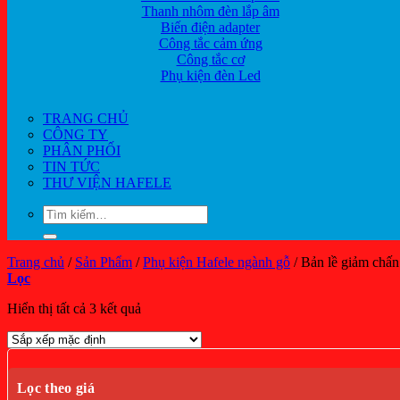
Thanh nhôm đèn lắp âm
Biến điện adapter
Công tắc cảm ứng
Công tắc cơ
Phụ kiện đèn Led
TRANG CHỦ
CÔNG TY
PHÂN PHỐI
TIN TỨC
THƯ VIỆN HAFELE
Tìm
kiếm:
Trang chủ
/
Sản Phẩm
/
Phụ kiện Hafele ngành gỗ
/
Bản lề giảm chấn
Lọc
Hiển thị tất cả 3 kết quả
Lọc theo giá