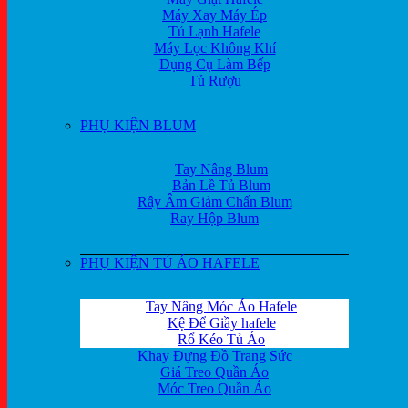
Máy Xay Máy Ép
Tủ Lạnh Hafele
Máy Lọc Không Khí
Dụng Cụ Làm Bếp
Tủ Rượu
PHỤ KIỆN BLUM
Tay Nâng Blum
Bản Lề Tủ Blum
Rây Âm Giảm Chấn Blum
Ray Hộp Blum
PHỤ KIỆN TỦ ÁO HAFELE
Tay Nâng Móc Áo Hafele
Kệ Để Giầy hafele
Rổ Kéo Tủ Áo
Khay Đựng Đồ Trang Sức
Giá Treo Quần Áo
Móc Treo Quần Áo