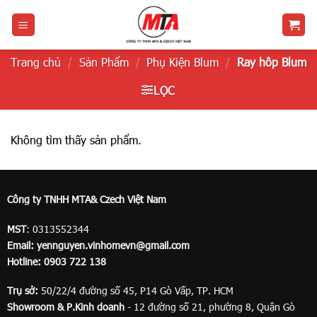
Bỏ
qua
nội
dung
Trang chủ
/
Sản Phẩm
/
Phụ Kiện Blum
/
Ray hôp Blum
LỌC
Không tìm thấy sản phẩm.
Công ty TNHH MTA& Czech Việt Nam
MST
: 0313552344
Email:
yennguyen.vinhomevn@gmail.com
Hotline:
0903 722 138
Trụ sở:
50/22/4 đường số 45, P14 Gò Vấp, TP. HCM
Showroom & P.Kinh doanh
- 12 đường số 21, phường 8, Quận Gò