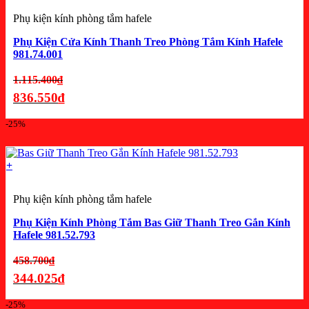
Phụ kiện kính phòng tắm hafele
Phụ Kiện Cửa Kính Thanh Treo Phòng Tắm Kính Hafele
981.74.001
Giá
1.115.400
₫
gốc
836.550
₫
là:
Giá
-25%
1.115.400₫.
hiện
tại
là:
+
836.550₫.
Phụ kiện kính phòng tắm hafele
Phụ Kiện Kính Phòng Tắm Bas Giữ Thanh Treo Gắn Kính
Hafele 981.52.793
Giá
458.700
₫
gốc
344.025
₫
là:
Giá
-25%