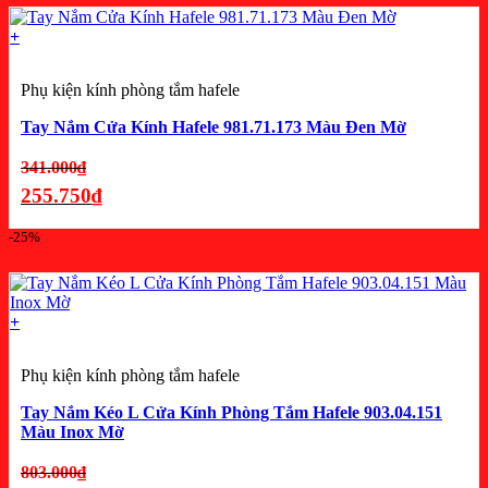
tại
là:
+
231.000₫.
Phụ kiện kính phòng tắm hafele
Tay Nắm Cửa Kính Hafele 981.71.173 Màu Đen Mờ
Giá
341.000
₫
gốc
255.750
₫
là:
Giá
-25%
341.000₫.
hiện
tại
là:
+
255.750₫.
Phụ kiện kính phòng tắm hafele
Tay Nắm Kéo L Cửa Kính Phòng Tắm Hafele 903.04.151
Màu Inox Mờ
Giá
803.000
₫