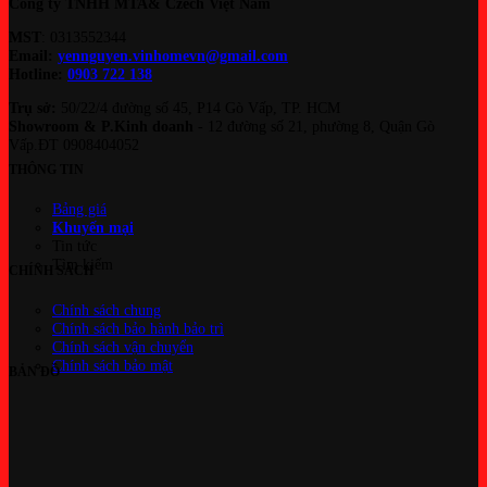
Công ty TNHH MTA& Czech Việt Nam
là:
MST
: 0313552344
269.250₫.
Email:
yennguyen.vinhomevn@gmail.com
Hotline:
0903 722 138
Trụ sở:
50/22/4 đường số 45, P14 Gò Vấp, TP. HCM
Showroom & P.Kinh doanh
- 12 đường số 21, phường 8, Quận Gò
Vấp.ĐT 0908404052
THÔNG TIN
Bảng giá
Khuyến mại
Tin tức
Tìm kiếm
CHÍNH SÁCH
Chính sách chung
Chính sách bảo hành bảo trì
Chính sách vận chuyển
Chính sách bảo mật
BẢN ĐỒ