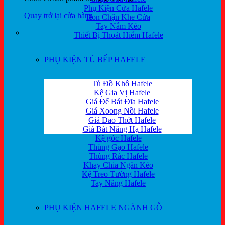
Phụ Kiện Cửa Hafele
Quay trở lại cửa hàng
Ron Chặn Khe Cửa
Tay Nắm Kéo
Thiết Bị Thoát Hiểm Hafele
PHỤ KIỆN TỦ BẾP HAFELE
Tủ Đồ Khô Hafele
Kệ Gia Vị Hafele
Giá Để Bát Đĩa Hafele
Giá Xoong Nồi Hafele
Giá Dao Thớt Hafele
Giá Bát Nâng Hạ Hafele
Kệ góc Hafele
Thùng Gạo Hafele
Thùng Rác Hafele
Khay Chia Ngăn Kéo
Kệ Treo Tường Hafele
Tay Nâng Hafele
PHỤ KIỆN HAFELE NGÀNH GỖ