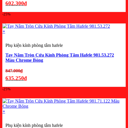
gốc
602.300
₫
là:
Giá
-25%
803.000₫.
hiện
tại
là:
+
602.300₫.
Phụ kiện kính phòng tắm hafele
Tay Nắm Tròn Cửa Kính Phòng Tắm Hafele 981.53.272
Màu Chrome Bóng
Giá
847.000
₫
gốc
635.250
₫
là:
Giá
-25%
847.000₫.
hiện
tại
là:
+
635.250₫.
Phụ kiện kính phòng tắm hafele