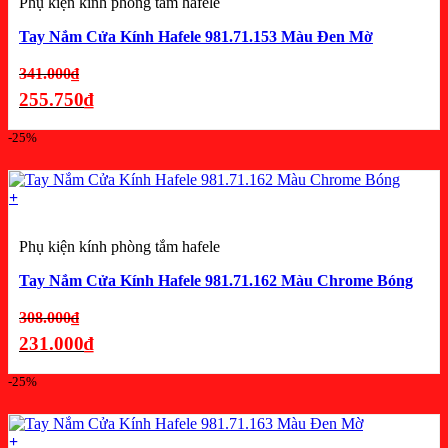
Phụ kiện kính phòng tắm hafele
Tay Nắm Cửa Kính Hafele 981.71.153 Màu Đen Mờ
Giá
341.000
₫
gốc
255.750
₫
là:
Giá
-25%
341.000₫.
hiện
tại
là:
+
255.750₫.
Phụ kiện kính phòng tắm hafele
Tay Nắm Cửa Kính Hafele 981.71.162 Màu Chrome Bóng
Giá
308.000
₫
gốc
231.000
₫
là:
Giá
-25%
308.000₫.
hiện
tại
là:
+