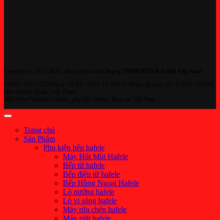
Copyright © 2013-2022 - Bản quyển của
Công ty TNHH MTA& Czech Việt Nam
GPKD số 0313552344 do Sở KH và ĐT TP Hồ Chí Minh cấp ngày 26/11/2015 - GĐ/Sở
hữu website Phạm Tuấn Thanh.
Nhà Phân Phối khóa Hafele, phụ kiện Hafele, Blum tại Việt Nam
Trang chủ
Sản Phẩm
Phụ kiện bếp hafele
Máy Hút Mùi Hafele
Bếp từ hafele
Bếp điện từ hafele
Bếp Hồng Ngoại Hafele
Lò nướng hafele
Lò vi sóng hafele
Máy rửa chén hafele
Máy giặt hafele