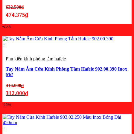
Giá
632.500
₫
gốc
474.375
₫
là:
Giá
-25%
632.500₫.
hiện
tại
là:
+
474.375₫.
Phụ kiện kính phòng tắm hafele
Tay Nắm Âm Cửa Kính Phòng Tắm Hafele 902.00.390 Inox
Mờ
Giá
416.000
₫
gốc
312.000
₫
là:
Giá
-25%
416.000₫.
hiện
tại
là:
+
312.000₫.