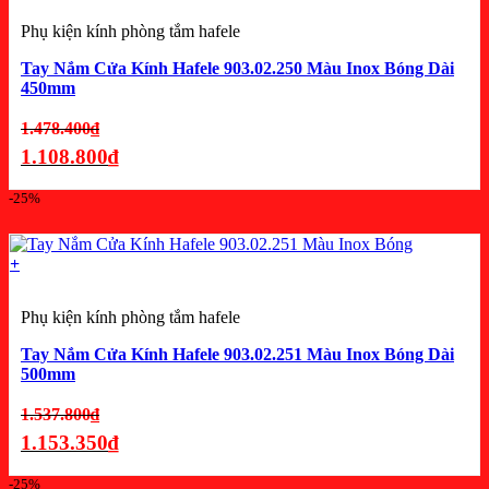
Phụ kiện kính phòng tắm hafele
Tay Nắm Cửa Kính Hafele 903.02.250 Màu Inox Bóng Dài
450mm
Giá
1.478.400
₫
gốc
1.108.800
₫
là:
Giá
-25%
1.478.400₫.
hiện
tại
là:
+
1.108.800₫.
Phụ kiện kính phòng tắm hafele
Tay Nắm Cửa Kính Hafele 903.02.251 Màu Inox Bóng Dài
500mm
Giá
1.537.800
₫
gốc
1.153.350
₫
là:
Giá
-25%