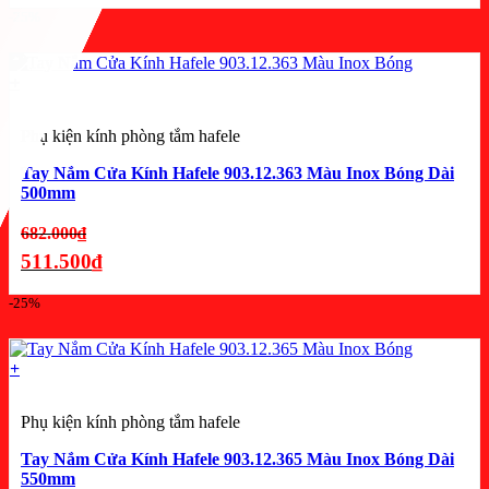
Giá
-25%
690.800₫.
hiện
tại
là:
+
518.100₫.
Phụ kiện kính phòng tắm hafele
Tay Nắm Cửa Kính Hafele 903.12.363 Màu Inox Bóng Dài
500mm
Giá
682.000
₫
gốc
511.500
₫
là:
Giá
-25%
682.000₫.
hiện
tại
là:
+
511.500₫.
Phụ kiện kính phòng tắm hafele
Tay Nắm Cửa Kính Hafele 903.12.365 Màu Inox Bóng Dài
550mm