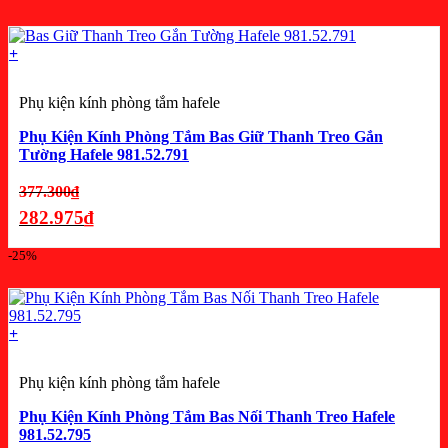
458.700₫.
hiện
tại
là:
+
344.025₫.
Phụ kiện kính phòng tắm hafele
Phụ Kiện Kính Phòng Tắm Bas Giữ Thanh Treo Gắn
Tường Hafele 981.52.791
Giá
377.300
₫
gốc
282.975
₫
là:
Giá
-25%
377.300₫.
hiện
tại
là:
+
282.975₫.
Phụ kiện kính phòng tắm hafele
Phụ Kiện Kính Phòng Tắm Bas Nối Thanh Treo Hafele
981.52.795