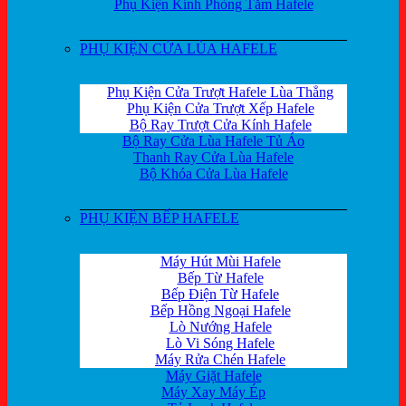
Phụ Kiện Kính Phòng Tắm Hafele
PHỤ KIỆN CỬA LÙA HAFELE
Phụ Kiện Cửa Trượt Hafele Lùa Thẳng
Phụ Kiện Cửa Trượt Xếp Hafele
Bộ Ray Trượt Cửa Kính Hafele
Bộ Ray Cửa Lùa Hafele Tủ Áo
Thanh Ray Cửa Lùa Hafele
Bộ Khóa Cửa Lùa Hafele
PHỤ KIỆN BẾP HAFELE
Máy Hút Mùi Hafele
Bếp Từ Hafele
Bếp Điện Từ Hafele
Bếp Hồng Ngoại Hafele
Lò Nướng Hafele
Lò Vi Sóng Hafele
Máy Rửa Chén Hafele
Máy Giặt Hafele
Máy Xay Máy Ép