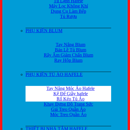
Tủ Lạnh Hafele
Máy Lọc Không Khí
Dụng Cụ Làm Bếp
Tủ Rượu
PHỤ KIỆN BLUM
Tay Nâng Blum
Bản Lề Tủ Blum
Rây Âm Giảm Chấn Blum
Ray Hộp Blum
PHỤ KIỆN TỦ ÁO HAFELE
Tay Nâng Móc Áo Hafele
Kệ Để Giầy hafele
Rổ Kéo Tủ Áo
Khay Đựng Đồ Trang Sức
Giá Treo Quần Áo
Móc Treo Quần Áo
THIẾT BỊ NHÀ TẮM HAFELE