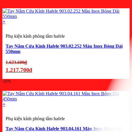
1.537.800₫.
hiện
tại
là:
+
1.153.350₫.
Phụ kiện kính phòng tắm hafele
Tay Nắm Cửa Kính Hafele 903.02.252 Màu Inox Bóng Dài
550mm
Giá
1.623.600
₫
gốc
1.217.700
₫
là:
Giá
-25%
1.623.600₫.
hiện
tại
là:
+
1.217.700₫.
Phụ kiện kính phòng tắm hafele
Tay Nắm Cửa Kính Hafele 903.04.161 Màu Inox Bóng Dài