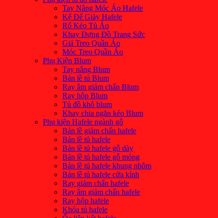
Tay Nâng Móc Áo Hafele
Kệ Để Giày Hafele
Rổ Kéo Tủ Áo
Khay Đựng Đồ Trang Sức
Giá Treo Quần Áo
Móc Treo Quần Áo
Phụ Kiện Blum
Tay nâng Blum
Bản lề tủ Blum
Ray âm giảm chấn Blum
Ray hôp Blum
Tủ đồ khô blum
Khay chia ngăn kéo Blum
Phụ kiện Hafele ngành gỗ
Bản lề giảm chấn hafele
Bản lề tủ hafele
Bản lề tủ hafele gỗ dày
Bản lề tủ hafele gỗ mỏng
Bản lề tủ hafele khung nhôm
Bản lề tủ hafele cửa kính
Ray giảm chấn hafele
Ray âm giảm chấn hafele
Ray hộp hafele
Khóa tủ hafele