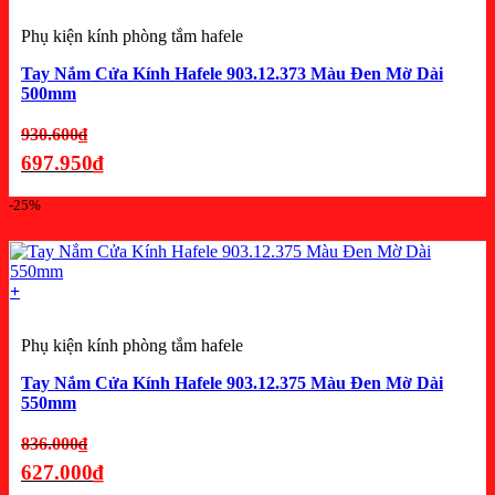
Phụ kiện kính phòng tắm hafele
Tay Nắm Cửa Kính Hafele 903.12.373 Màu Đen Mờ Dài
500mm
Giá
930.600
₫
gốc
697.950
₫
là:
Giá
-25%
930.600₫.
hiện
tại
là:
+
697.950₫.
Phụ kiện kính phòng tắm hafele
Tay Nắm Cửa Kính Hafele 903.12.375 Màu Đen Mờ Dài
550mm
Giá
836.000
₫
gốc
627.000
₫