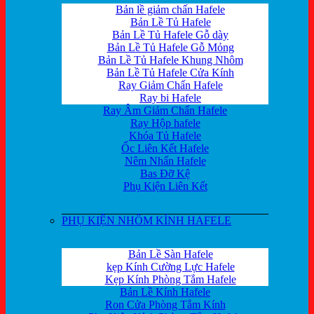
Bản lề giảm chấn Hafele
Bản Lề Tủ Hafele
Bản Lề Tủ Hafele Gỗ dày
Bản Lề Tủ Hafele Gỗ Mỏng
Bản Lề Tủ Hafele Khung Nhôm
Bản Lề Tủ Hafele Cửa Kính
Ray Giảm Chấn Hafele
Ray bi Hafele
Ray Âm Giảm Chấn Hafele
Ray Hộp hafele
Khóa Tủ Hafele
Ốc Liên Kết Hafele
Nêm Nhấn Hafele
Bas Đỡ Kệ
Phụ Kiện Liên Kết
PHỤ KIỆN NHÔM KÍNH HAFELE
Bản Lề Sàn Hafele
kẹp Kính Cường Lực Hafele
Kẹp Kính Phòng Tắm Hafele
Bản Lề Kính Hafele
Ron Cửa Phòng Tắm Kính