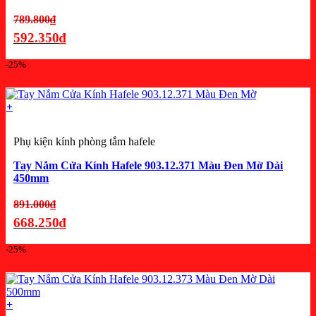
Giá
789.800
₫
gốc
592.350
₫
là:
Giá
-25%
789.800₫.
hiện
tại
là:
+
592.350₫.
Phụ kiện kính phòng tắm hafele
Tay Nắm Cửa Kính Hafele 903.12.371 Màu Đen Mờ Dài
450mm
Giá
891.000
₫
gốc
668.250
₫
là:
Giá
-25%
891.000₫.
hiện
tại
là:
+
668.250₫.