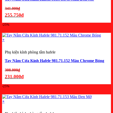
Giá
341.000
₫
gốc
255.750
₫
là:
Giá
-25%
341.000₫.
hiện
tại
là:
+
255.750₫.
Phụ kiện kính phòng tắm hafele
Tay Nắm Cửa Kính Hafele 981.71.152 Màu Chrome Bóng
Giá
308.000
₫
gốc
231.000
₫
là:
Giá
-25%
308.000₫.
hiện
tại
là:
+
231.000₫.