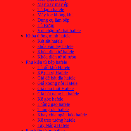
Máy xay máy ép
Tủ lạnh hafele
Máy lọc không khí
Dụng cụ làm bếp
Tủ Rượu
Vòi chậu rửa bát hafele
Khóa thông minh hafele
Két sắt hafele
khóa vân tay hafele
Khóa điện tử hafele
Khóa điện tử tủ rượu
Phụ kiện tủ bếp hafele
Tủ đồ khô Hafele
Kệ gia vị Hafele
Giá để bát đĩa hafele
Giá xoong nồi Hafele
Giá dao thớt Hafele
Giá bát nâng hạ hafele
Kệ góc hafele
Thùng gạo hafele
Thùng rác hafele
Khay chia ngăn kéo hafele
Kệ treo tường hafele
Tay Nâng Hafele
Phụ kiện tủ áo hafele