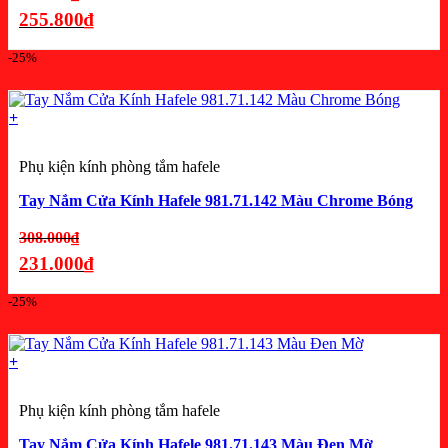
gốc
255.800
₫
là:
Giá
-25%
341.000₫.
hiện
tại
là:
+
255.800₫.
Phụ kiện kính phòng tắm hafele
Tay Nắm Cửa Kính Hafele 981.71.142 Màu Chrome Bóng
Giá
308.000
₫
gốc
231.000
₫
là:
Giá
-25%
308.000₫.
hiện
tại
là:
+
231.000₫.
Phụ kiện kính phòng tắm hafele
Tay Nắm Cửa Kính Hafele 981.71.143 Màu Đen Mờ