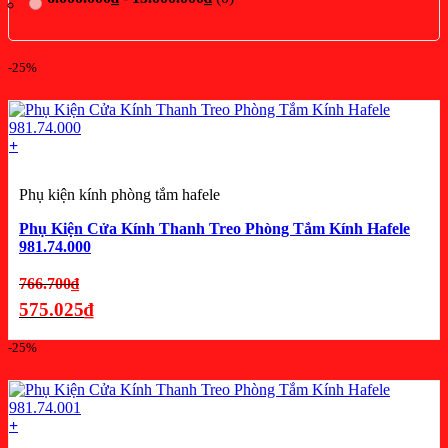
-25%
Lọc theo giá
+
0
₫
-
3.000.000
₫
(32)
3.000.000
₫
-
6.000.000
₫
(0)
6.000.000
₫
-
15.000.000
₫
(0)
Phụ kiện kính phòng tắm hafele
Phụ Kiện Cửa Kính Thanh Treo Phòng Tắm Kính Hafele
981.74.000
Giá
766.700
₫
gốc
575.025
₫
là:
Giá
-25%
766.700₫.
hiện
tại
là:
+
575.025₫.