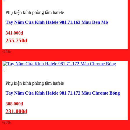
231.000₫.
Phụ kiện kính phòng tắm hafele
Tay Nắm Cửa Kính Hafele 981.71.163 Màu Đen Mờ
Giá
341.000
₫
gốc
255.750
₫
là:
Giá
-25%
341.000₫.
hiện
tại
là:
+
255.750₫.
Phụ kiện kính phòng tắm hafele
Tay Nắm Cửa Kính Hafele 981.71.172 Màu Chrome Bóng
Giá
308.000
₫
gốc
231.000
₫
là:
Giá
-25%
308.000₫.
hiện