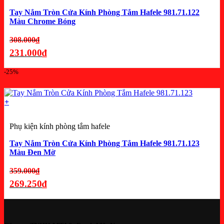
Tay Nắm Tròn Cửa Kính Phòng Tắm Hafele 981.71.122
Màu Chrome Bóng
Giá
308.000
₫
gốc
231.000
₫
là:
Giá
-25%
308.000₫.
hiện
tại
là:
+
231.000₫.
Phụ kiện kính phòng tắm hafele
Tay Nắm Tròn Cửa Kính Phòng Tắm Hafele 981.71.123
Màu Đen Mờ
Giá
359.000
₫
gốc
269.250
₫
là:
Giá
359.000₫.
hiện
tại