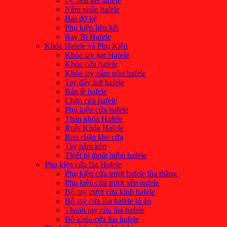
Ốc liên kết hafele
Nêm nhấn hafele
Bas đỡ kệ
Phụ kiện liên kết
Ray Bi Hafele
Khóa Hafele và Phụ Kiện
Khóa tay gạt Hafele
Khóa cửa hafele
Khóa tay nắm tròn hafele
Tay đẩy hơi hafele
Bản lề hafele
Chặn cửa hafele
Phụ kiện cửa hafele
Thân khóa Hafele
Ruột Khóa Hafele
Ron chặn khe cửa
Tay nắm kéo
Thiết bị thoát hiểm hafele
Phụ kiện cửa lùa Hafele
Phụ kiện cửa trượt hafele lùa thẳng
Phụ kiện cửa trượt xếp hafele
Bộ ray trượt cửa kính hafele
Bộ ray cửa lùa hafele tủ áo
Thanh ray cửa lùa hafele
Bộ khóa cửa lùa hafele