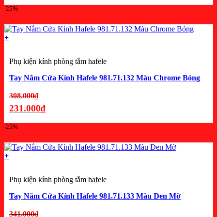
là:
Giá
-25%
836.000₫.
hiện
tại
là:
+
627.000₫.
Phụ kiện kính phòng tắm hafele
Tay Nắm Cửa Kính Hafele 981.71.132 Màu Chrome Bóng
Giá
308.000
₫
gốc
231.000
₫
là:
Giá
-25%
308.000₫.
hiện
tại
là:
+
231.000₫.
Phụ kiện kính phòng tắm hafele
Tay Nắm Cửa Kính Hafele 981.71.133 Màu Đen Mờ
Giá
341.000
₫