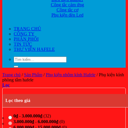
Công tắc cảm ứng
Công tắc cơ
Phụ kiện đèn Led
TRANG CHỦ
CÔNG TY
PHÂN PHỐI
TIN TỨC
THƯ VIỆN HAFELE
Tìm
kiếm:
Trang chủ
/
Sản Phẩm
/
Phụ kiện nhôm kính Hafele
/
Phụ kiện kính
phòng tắm hafele
Lọc
Lọc theo giá
0
₫
-
3.000.000
₫
(32)
3.000.000
₫
-
6.000.000
₫
(0)
6.000.000
₫
-
15.000.000
₫
(0)