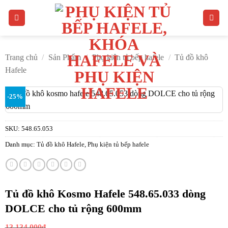
Bỏ
qua
nội
dung
Trang chủ
/
Sản Phẩm
/
Phụ kiện tủ bếp hafele
/
Tủ đồ khô
Hafele
-25%
SKU:
548.65.053
Danh mục:
Tủ đồ khô Hafele
,
Phụ kiện tủ bếp hafele
Tủ đồ khô Kosmo Hafele 548.65.033 dòng
DOLCE cho tủ rộng 600mm
Giá
13.134.000
₫