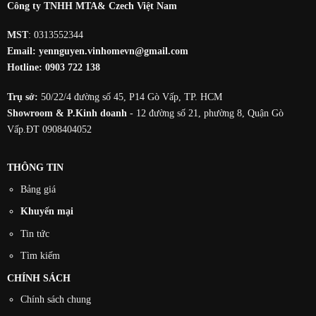
3.654.750₫.
Công ty TNHH MTA& Czech Việt Nam
MST
: 0313552344
Email:
yennguyen.vinhomevn@gmail.com
Hotline:
0903 722 138
Trụ sở:
50/22/4 đường số 45, P14 Gò Vấp, TP. HCM
Showroom & P.Kinh doanh
- 12 đường số 21, phường 8, Quận Gò
Vấp.ĐT 0908404052
THÔNG TIN
Bảng giá
Khuyến mại
Tin tức
Tìm kiếm
CHÍNH SÁCH
Chính sách chung