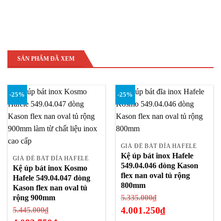
9.850.500₫.
SẢN PHẨM ĐÃ XEM
-25%
-25%
GIÁ ĐỂ BÁT ĐĨA HAFELE
Kệ úp bát inox Hafele
GIÁ ĐỂ BÁT ĐĨA HAFELE
549.04.046 dòng Kason
Kệ úp bát inox Kosmo
flex nan oval tủ rộng
Hafele 549.04.047 dòng
800mm
Kason flex nan oval tủ
Giá
rộng 900mm
5.335.000
₫
gốc
Giá
4.001.250
₫
5.445.000
₫
là: