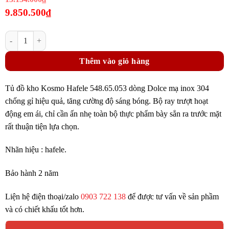
gốc
9.850.500
₫
là:
Giá
13.134.000₫.
Tủ đồ khô Kosmo Hafele 548.65.033 dòng DOLCE cho tủ rộng 600mm s
hiện
tại
Thêm vào giỏ hàng
là:
9.850.500₫.
Tủ đồ kho Kosmo Hafele 548.65.053 dòng Dolce mạ inox 304
chống gỉ hiệu quả, tăng cường độ sáng bóng. Bộ ray trượt hoạt
động em ái, chỉ cần ấn nhẹ toàn bộ thực phẩm bày sẳn ra trước mặt
rất thuận tiện lựa chọn.
Nhãn hiệu : hafele.
Bảo hành 2 năm
Liện hệ điện thoại/zalo
0903 722 138
để được tư vấn về sản phầm
và có chiết khấu tốt hơn.