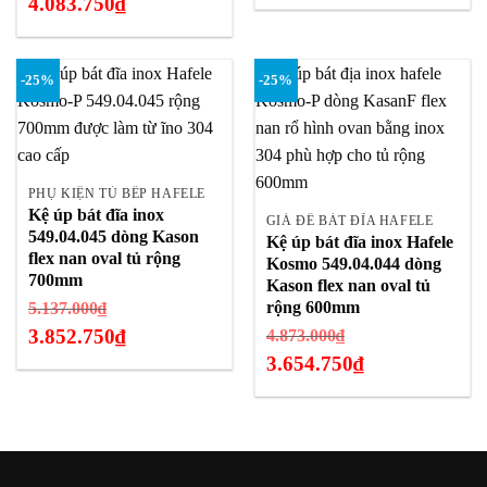
gốc
4.083.750
₫
Giá
5.335.000₫.
là:
hiện
Giá
5.445.000₫.
tại
hiện
-25%
-25%
là:
tại
4.001.250₫.
là:
4.083.750₫.
PHỤ KIỆN TỦ BẾP HAFELE
Kệ úp bát đĩa inox
GIÁ ĐỂ BÁT ĐĨA HAFELE
549.04.045 dòng Kason
Kệ úp bát đĩa inox Hafele
flex nan oval tủ rộng
Kosmo 549.04.044 dòng
700mm
Kason flex nan oval tủ
Giá
rộng 600mm
5.137.000
₫
gốc
3.852.750
₫
Giá
4.873.000
₫
là:
gốc
3.654.750
₫
Giá
5.137.000₫.
là:
hiện
Giá
4.873.000₫.
tại
hiện
là:
tại
3.852.750₫.
là: