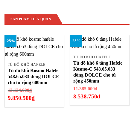
SẢN PHẨM LIÊN QUAN
-25%
-25%
TỦ ĐỒ KHÔ HAFELE
Tủ đồ khô 6 tầng Hafele
TỦ ĐỒ KHÔ HAFELE
Kosmo-C 548.65.033
Tủ đồ khô Kosmo Hafele
dòng DOLCE cho tủ
548.65.033 dòng DOLCE
rộng 450mm
cho tủ rộng 600mm
Giá
11.385.000
₫
Giá
13.134.000
₫
gốc
8.538.750
₫
gốc
9.850.500
₫
là:
Giá
là:
Giá
11.385.000₫.
hiện
13.134.000₫.
hiện
tại
tại
là:
là:
8.538.750₫.