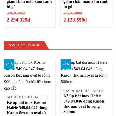
giảm chấn màu xám cánh
giảm chấn màu xám cánh
tủ gổ
tủ gổ
Giá
Giá
3.059.100
₫
2.831.400
₫
gốc
gốc
2.294.325
₫
2.123.550
₫
là:
là:
Giá
Giá
3.059.100₫.
2.831.400₫.
hiện
hiện
tại
tại
là:
là:
SẢN PHẨM ĐÃ XEM
2.294.325₫.
2.123.550₫.
-25%
-25%
GIÁ ĐỂ BÁT ĐĨA HAFELE
Kệ úp bát inox Hafele
GIÁ ĐỂ BÁT ĐĨA HAFELE
549.04.046 dòng Kason
Kệ úp bát inox Kosmo
flex nan oval tủ rộng
Hafele 549.04.047 dòng
800mm
Kason flex nan oval tủ