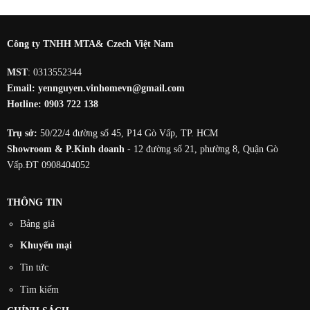
là:
tại
3.852.750₫.
là:
3.654.750₫.
Công ty TNHH MTA& Czech Việt Nam
MST
: 0313552344
Email:
yennguyen.vinhomevn@gmail.com
Hotline:
0903 722 138
Trụ sở:
50/22/4 đường số 45, P14 Gò Vấp, TP. HCM
Showroom & P.Kinh doanh
- 12 đường số 21, phường 8, Quận Gò
Vấp.ĐT 0908404052
THÔNG TIN
Bảng giá
Khuyến mại
Tin tức
Tìm kiếm