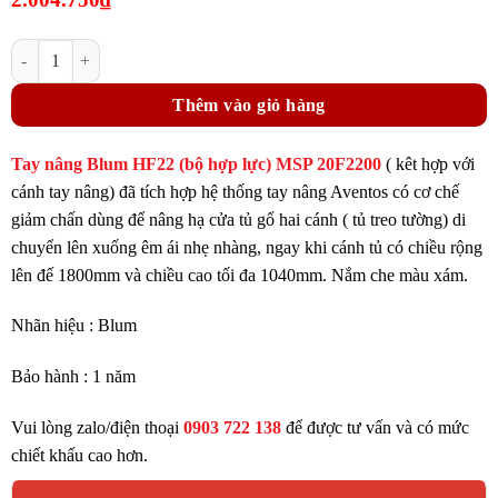
là:
Giá
2.673.000₫.
Tay nâng Blum HF22 Bộ hợp lực Aventos 20F2200 giảm chấn màu xám c
hiện
tại
Thêm vào giỏ hàng
là:
2.004.750₫.
Tay nâng Blum HF22 (bộ hợp lực) MSP 20F2200
( kêt hợp với
cánh tay nâng) đã tích hợp hệ thống tay nâng Aventos có cơ chế
giảm chấn dùng để nâng hạ cửa tủ gổ hai cánh ( tủ treo tường) di
chuyển lên xuống êm ái nhẹ nhàng, ngay khi cánh tủ có chiều rộng
lên đế 1800mm và chiều cao tối đa 1040mm. Nắm che màu xám.
Nhãn hiệu : Blum
Bảo hành : 1 năm
Vui lòng zalo/điện thoại
0903 722 138
để được tư vấn và có mức
chiết khấu cao hơn.