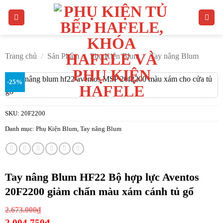
Bỏ
qua
nội
dung
Trang chủ
/
Sản Phẩm
/
Phụ Kiện Blum
/
Tay nâng Blum
-25%
SKU:
20F2200
Danh mục:
Phụ Kiện Blum
,
Tay nâng Blum
Tay nâng Blum HF22 Bộ hợp lực Aventos
20F2200 giảm chấn màu xám cánh tủ gổ
Giá
2.673.000
₫
gốc
2.004.750
₫