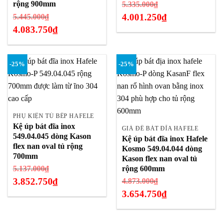
Giá
rộng 900mm
5.335.000
₫
gốc
Giá
4.001.250
₫
5.445.000
₫
là:
gốc
4.083.750
₫
Giá
5.335.000₫.
là:
hiện
Giá
5.445.000₫.
tại
hiện
-25%
-25%
là:
tại
4.001.250₫.
là:
4.083.750₫.
PHỤ KIỆN TỦ BẾP HAFELE
Kệ úp bát đĩa inox
GIÁ ĐỂ BÁT ĐĨA HAFELE
549.04.045 dòng Kason
Kệ úp bát đĩa inox Hafele
flex nan oval tủ rộng
Kosmo 549.04.044 dòng
700mm
Kason flex nan oval tủ
Giá
rộng 600mm
5.137.000
₫
gốc
3.852.750
₫
Giá
4.873.000
₫
là:
gốc
3.654.750
₫
Giá
5.137.000₫.
là:
hiện
Giá
4.873.000₫.
tại
hiện