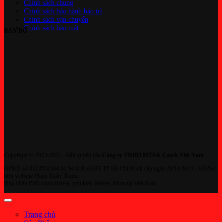
Chính sách chung
Chính sách bảo hành bảo trì
Chính sách vận chuyển
Chính sách bảo mật
BẢN ĐỒ
Copyright © 2013-2022 - Bản quyển của
Công ty TNHH MTA& Czech Việt Nam
GPKD số 0313552344 do Sở KH và ĐT TP Hồ Chí Minh cấp ngày 26/11/2015 - GĐ/Sở
hữu website Phạm Tuấn Thanh.
Nhà Phân Phối khóa Hafele, phụ kiện Hafele, Blum tại Việt Nam
Trang chủ