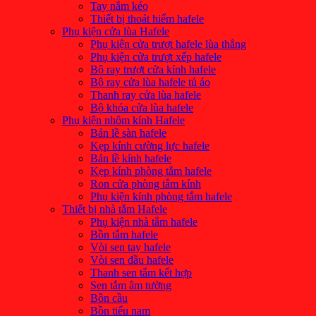
Tay nắm kéo
Thiết bị thoát hiểm hafele
Phụ kiện cửa lùa Hafele
Phụ kiện cửa trượt hafele lùa thẳng
Phụ kiện cửa trượt xếp hafele
Bộ ray trượt cửa kính hafele
Bộ ray cửa lùa hafele tủ áo
Thanh ray cửa lùa hafele
Bộ khóa cửa lùa hafele
Phụ kiện nhôm kính Hafele
Bản lề sàn hafele
Kẹp kính cường lực hafele
Bản lề kính hafele
Kẹp kính phòng tắm hafele
Ron cửa phòng tắm kính
Phụ kiện kính phòng tắm hafele
Thiết bị nhà tắm Hafele
Phụ kiện nhà tắm hafele
Bồn tắm hafele
Vòi sen tay hafele
Vòi sen đầu hafele
Thanh sen tắm kết hợp
Sen tắm âm tường
Bồn cầu
Bồn tiểu nam