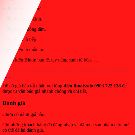
+ Phụ kiện cửa trượt.
+ Phụ kiện cửa kính.
+ Phụ kiện phòng tắm.
+ Phụ kiện tủ bếp
+ Phụ kiện tủ quần áo
+ Phụ kiện Blum: bản lề, tay nâng cánh tủ bếp…..
Xem thêm phụ kiện
Ray hộp Alto-S Hafele Nhấn Mở Hafele tại
đây
Để có giá bán tốt nhất, vui lòng
điện thoại/zalo 0903 722 138
để
được tư vấn báo giá nhanh chóng và chi tiết.
Đánh giá
Chưa có đánh giá nào.
Chỉ những khách hàng đã đăng nhập và đã mua sản phẩm này mới
có thể để lại đánh giá.