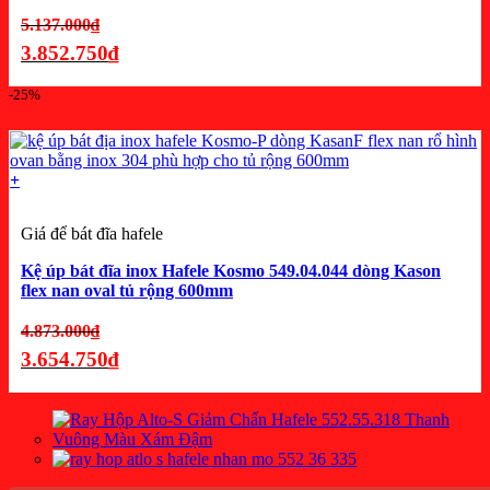
Giá
5.137.000
₫
gốc
3.852.750
₫
là:
Giá
-25%
5.137.000₫.
hiện
tại
là:
+
3.852.750₫.
Giá để bát đĩa hafele
Kệ úp bát đĩa inox Hafele Kosmo 549.04.044 dòng Kason
flex nan oval tủ rộng 600mm
Giá
4.873.000
₫
gốc
3.654.750
₫
là:
Giá
4.873.000₫.
hiện
tại
là: