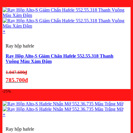
hiện
tại
là:
785.700₫.
+
Ray hộp hafele
Ray Hộp Alto-S Giảm Chấn Hafele 552.55.318 Thanh
Vuông Màu Xám Đậm
Giá
1.047.600
₫
gốc
785.700
₫
là:
Giá
-25%
1.047.600₫.
hiện
tại
là:
+
785.700₫.
Ray hộp hafele