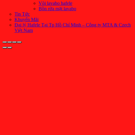
Vòi lavabo hafele
Bồn rửa mặt lavabo
Tin Tức
Khuyến Mãi
Đại lý Hafele Tại Tp Hồ Chí Minh – Công ty MTA & Czech
Việt Nam