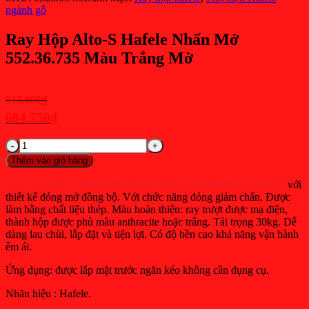
ngành gỗ
Ray Hộp Alto-S Hafele Nhấn Mở
552.36.735 Màu Trắng Mờ
Giá
913.000
₫
gốc
684.750
₫
là:
Giá
Ray
913.000₫.
hiện
Hộp
Thêm vào giỏ hàng
tại
Alto-
S
là:
Ray hộp Alto-S Hafele nhấn mở chiều cao 80mm 552.36.735
với
Hafele
thiết kế đóng mở đồng bộ. Với chức năng đóng giảm chấn. Được
684.750₫.
Nhấn
làm bằng chất liệu thép. Màu hoàn thiện: ray trượt được mạ điện,
Mở
thành hộp được phủ màu anthracite hoặc trắng. Tải trọng 30kg. Dễ
552.36.735
dàng lau chùi, lắp đặt và tiện lợi. Có độ bền cao khả năng vận hành
Màu
êm ái.
Trắng
Mờ
Ứng dụng: được lắp mặt trước ngăn kéo không cần dụng cụ.
số
lượng
Nhãn hiệu : Hafele.