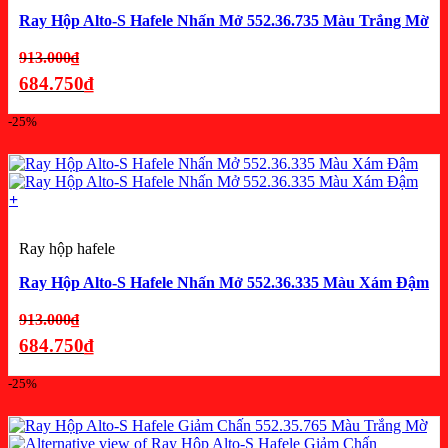
Ray Hộp Alto-S Hafele Nhấn Mở 552.36.735 Màu Trắng Mờ
Giá
913.000
₫
gốc
684.750
₫
là:
Giá
-25%
913.000₫.
hiện
tại
là:
+
684.750₫.
Ray hộp hafele
Ray Hộp Alto-S Hafele Nhấn Mở 552.36.335 Màu Xám Đậm
Giá
913.000
₫
gốc
684.750
₫
là:
Giá
-25%
913.000₫.
hiện
tại
là: