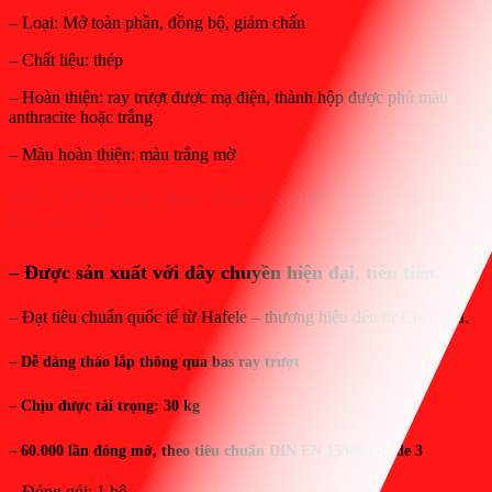
– Loại: Mở toàn phần, đồng bộ, giảm chấn
– Chất liệu: thép
– Hoàn thiện: ray trượt được mạ điện, thành hộp được phủ màu
anthracite hoặc trắng
– Màu hoàn thiện: màu trắng mờ
ĐẶC TÍNH
Ray Hộp
Alto
–
S Hafele
Nhấn Mở
552.3
6
.
73
5
– Được sản xuất với dây chuyền hiện đại, tiên tiến.
– Đạt tiêu chuẩn quốc tế từ Hafele – thương hiệu đến từ Châu Âu.
– Dễ dàng tháo lắp thông qua bas ray trượt
– Chịu được tải trọng: 30 kg
– 60.000 lần đóng mở, theo tiêu chuẩn DIN EN 15388 Grade 3
– Đóng gói: 1 bộ