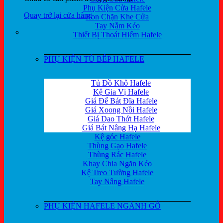
Phụ Kiện Cửa Hafele
Quay trở lại cửa hàng
Ron Chặn Khe Cửa
Tay Nắm Kéo
Thiết Bị Thoát Hiểm Hafele
PHỤ KIỆN TỦ BẾP HAFELE
Tủ Đồ Khô Hafele
Kệ Gia Vị Hafele
Giá Để Bát Đĩa Hafele
Giá Xoong Nồi Hafele
Giá Dao Thớt Hafele
Giá Bát Nâng Hạ Hafele
Kệ góc Hafele
Thùng Gạo Hafele
Thùng Rác Hafele
Khay Chia Ngăn Kéo
Kệ Treo Tường Hafele
Tay Nâng Hafele
PHỤ KIỆN HAFELE NGÀNH GỖ