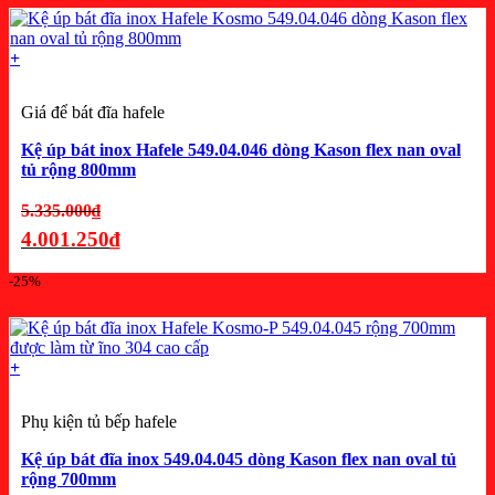
tại
là:
+
4.083.750₫.
Giá để bát đĩa hafele
Kệ úp bát inox Hafele 549.04.046 dòng Kason flex nan oval
tủ rộng 800mm
Giá
5.335.000
₫
gốc
4.001.250
₫
là:
Giá
-25%
5.335.000₫.
hiện
tại
là:
+
4.001.250₫.
Phụ kiện tủ bếp hafele
Kệ úp bát đĩa inox 549.04.045 dòng Kason flex nan oval tủ
rộng 700mm