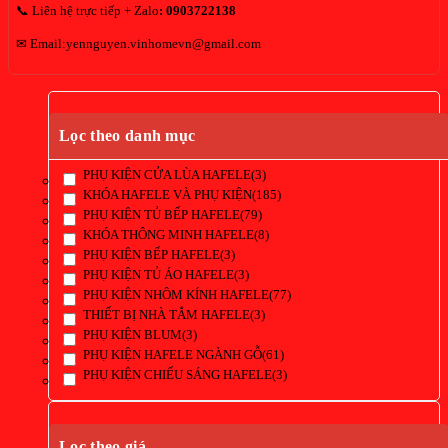
📞 Liên hệ trực tiếp + Zalo
:
0903722138
✉ Email:yennguyen.vinhomevn@gmail.com
Lọc theo danh mục
PHỤ KIỆN CỬA LÙA HAFELE
(3)
KHÓA HAFELE VÀ PHỤ KIỆN
(185)
PHỤ KIỆN TỦ BẾP HAFELE
(79)
KHÓA THÔNG MINH HAFELE
(8)
PHỤ KIỆN BẾP HAFELE
(3)
PHỤ KIỆN TỦ ÁO HAFELE
(3)
PHỤ KIỆN NHÔM KÍNH HAFELE
(77)
THIẾT BỊ NHÀ TẮM HAFELE
(3)
PHỤ KIỆN BLUM
(3)
PHỤ KIỆN HAFELE NGÀNH GỖ
(61)
PHỤ KIỆN CHIẾU SÁNG HAFELE
(3)
Lọc theo giá