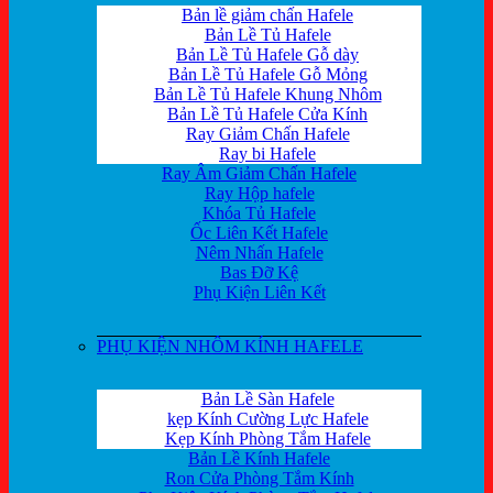
Bản lề giảm chấn Hafele
Bản Lề Tủ Hafele
Bản Lề Tủ Hafele Gỗ dày
Bản Lề Tủ Hafele Gỗ Mỏng
Bản Lề Tủ Hafele Khung Nhôm
Bản Lề Tủ Hafele Cửa Kính
Ray Giảm Chấn Hafele
Ray bi Hafele
Ray Âm Giảm Chấn Hafele
Ray Hộp hafele
Khóa Tủ Hafele
Ốc Liên Kết Hafele
Nêm Nhấn Hafele
Bas Đỡ Kệ
Phụ Kiện Liên Kết
PHỤ KIỆN NHÔM KÍNH HAFELE
Bản Lề Sàn Hafele
kẹp Kính Cường Lực Hafele
Kẹp Kính Phòng Tắm Hafele
Bản Lề Kính Hafele
Ron Cửa Phòng Tắm Kính