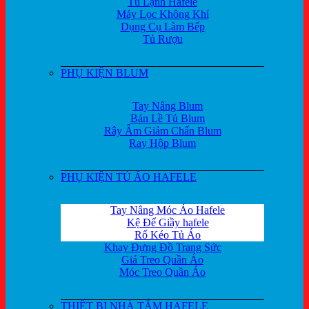
Tủ Lạnh Hafele
Máy Lọc Không Khí
Dụng Cụ Làm Bếp
Tủ Rượu
PHỤ KIỆN BLUM
Tay Nâng Blum
Bản Lề Tủ Blum
Rây Âm Giảm Chấn Blum
Ray Hộp Blum
PHỤ KIỆN TỦ ÁO HAFELE
Tay Nâng Móc Áo Hafele
Kệ Để Giầy hafele
Rổ Kéo Tủ Áo
Khay Đựng Đồ Trang Sức
Giá Treo Quần Áo
Móc Treo Quần Áo
THIẾT BỊ NHÀ TẮM HAFELE