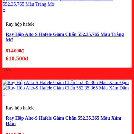
684.750₫.
+
Ray hộp hafele
Ray Hộp Alto-S Hafele Giảm Chấn 552.35.765 Màu Trắng
Mờ
Giá
814.000
₫
gốc
610.500
₫
là:
Giá
-25%
814.000₫.
hiện
tại
là:
+
610.500₫.
Ray hộp hafele
Ray Hộp Alto-S Hafele Giảm Chấn 552.35.365 Màu Xám
Đậm