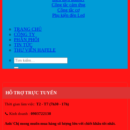
Công tắc cảm ứng
Công tắc cơ
Phụ kiện đèn Led
TRANG CHỦ
CÔNG TY
PHÂN PHỐI
TIN TỨC
THƯ VIỆN HAFELE
Tìm
kiếm:
HỖ TRỢ TRỰC TUYẾN
Thời gian làm việc:
T2 - T7 (7h30 - 17h)
📞 Kinh doanh :
0903722138
Anh/ Chị mong muốn mua hàng số lượng lớn với chiết khấu tốt nhất.