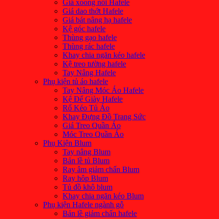
Giá xoong nồi Hafele
Giá dao thớt Hafele
Giá bát nâng hạ hafele
Kệ góc hafele
Thùng gạo hafele
Thùng rác hafele
Khay chia ngăn kéo hafele
Kệ treo tường hafele
Tay Nâng Hafele
Phụ kiện tủ áo hafele
Tay Nâng Móc Áo Hafele
Kệ Để Giày Hafele
Rổ Kéo Tủ Áo
Khay Đựng Đồ Trang Sức
Giá Treo Quần Áo
Móc Treo Quần Áo
Phụ Kiện Blum
Tay nâng Blum
Bản lề tủ Blum
Ray âm giảm chấn Blum
Ray hôp Blum
Tủ đồ khô blum
Khay chia ngăn kéo Blum
Phụ kiện Hafele ngành gỗ
Bản lề giảm chấn hafele