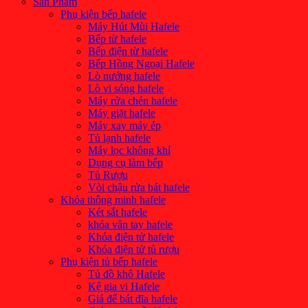
Sản Phẩm
Phụ kiện bếp hafele
Máy Hút Mùi Hafele
Bếp từ hafele
Bếp điện từ hafele
Bếp Hồng Ngoại Hafele
Lò nướng hafele
Lò vi sóng hafele
Máy rửa chén hafele
Máy giặt hafele
Máy xay máy ép
Tủ lạnh hafele
Máy lọc không khí
Dụng cụ làm bếp
Tủ Rượu
Vòi chậu rửa bát hafele
Khóa thông minh hafele
Két sắt hafele
khóa vân tay hafele
Khóa điện tử hafele
Khóa điện tử tủ rượu
Phụ kiện tủ bếp hafele
Tủ đồ khô Hafele
Kệ gia vị Hafele
Giá để bát đĩa hafele