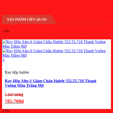
SẢN PHẨM LIÊN QUAN
-25%
+
Ray hộp hafele
Ray Hộp Alto-S Giảm Chấn Hafele 552.55.718 Thanh
Vuông Màu Trắng Mờ
Giá
1.047.600
₫
gốc
785.700
₫
là:
Giá
-25%
1.047.600₫.