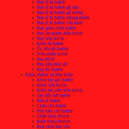
Bản lề tủ hafele
Bản lề tủ hafele gỗ dày
Bản lề tủ hafele gỗ mỏng
Bản lề tủ hafele khung nhôm
Bản lề tủ hafele cửa kính
Ray giảm chấn hafele
Ray âm giảm chấn hafele
Ray hộp hafele
Khóa tủ hafele
Ốc liên kết hafele
Nêm nhấn hafele
Bas đỡ kệ
Phụ kiện liên kết
Ray Bi Hafele
Khóa Hafele và Phụ Kiện
Khóa tay gạt Hafele
Khóa cửa hafele
Khóa tay nắm tròn hafele
Tay đẩy hơi hafele
Bản lề hafele
Chặn cửa hafele
Phụ kiện cửa hafele
Thân khóa Hafele
Ruột Khóa Hafele
Ron chặn khe cửa