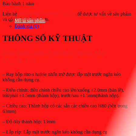
Bảo hành 1 năm
Liện hệ
điện thoại/zalo 0903 722 138
để được tư vấn về sản phẩm
và có chiết khấu tốt hơn.
Mô tả sản phẩm
Đánh giá (0)
THÔNG SỐ KỸ THUẬT
Ray Hộp Alto-S Hafele Nhấn Mở
552.36.735
– Ray hộp alto-s hafele nhấn mở được lắp mặt trước ngăn kéo
không cần dụng cụ.
– Điều chỉnh: điều chỉnh chiều cao lên/xuống ±2.0mm (bản lề),
trái/phải ±1.5mm (thành hộp), trước/sau ±1.5mm(thành hộp).
– Chiều cao: Thành hộp có các sẵn các chiều cao H80 (bên trong
63mm)
– Độ dày thành hộp: 13mm
– Lắp ráp: Lắp mặt trước ngăn kéo không cần dụng cụ