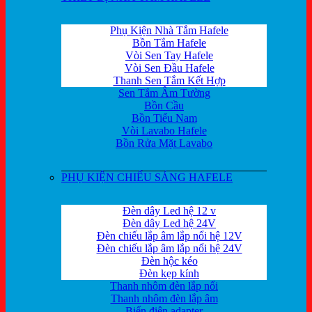
Phụ Kiện Nhà Tắm Hafele
Bồn Tắm Hafele
Vòi Sen Tay Hafele
Vòi Sen Đầu Hafele
Thanh Sen Tắm Kết Hợp
Sen Tắm Âm Tường
Bồn Cầu
Bồn Tiểu Nam
Vòi Lavabo Hafele
Bồn Rửa Mặt Lavabo
PHỤ KIỆN CHIẾU SÁNG HAFELE
Đèn dây Led hệ 12 v
Đèn dây Led hệ 24V
Đèn chiếu lắp âm lắp nổi hệ 12V
Đèn chiếu lắp âm lắp nổi hệ 24V
Đèn hộc kéo
Đèn kẹp kính
Thanh nhôm đèn lắp nổi
Thanh nhôm đèn lắp âm
Biến điện adapter