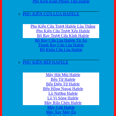
Phụ Kiện Kính Phòng Tắm Hafele
PHỤ KIỆN CỬA LÙA HAFELE
Phụ Kiện Cửa Trượt Hafele Lùa Thẳng
Phụ Kiện Cửa Trượt Xếp Hafele
Bộ Ray Trượt Cửa Kính Hafele
Bộ Ray Cửa Lùa Hafele Tủ Áo
Thanh Ray Cửa Lùa Hafele
Bộ Khóa Cửa Lùa Hafele
PHỤ KIỆN BẾP HAFELE
Máy Hút Mùi Hafele
Bếp Từ Hafele
Bếp Điện Từ Hafele
Bếp Hồng Ngoại Hafele
Lò Nướng Hafele
Lò Vi Sóng Hafele
Máy Rửa Chén Hafele
Máy Giặt Hafele
Máy Xay Máy Ép