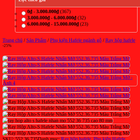
0
₫
-
3.000.000
₫
(367)
3.000.000
₫
-
6.000.000
₫
(32)
6.000.000
₫
-
15.000.000
₫
(23)
Trang chủ
/
Sản Phẩm
/
Phụ kiện Hafele ngành gỗ
/
Ray hộp hafele
-25%
SKU:
552.36.735
Danh mục:
Ray hộp hafele
,
Phụ kiện Hafele