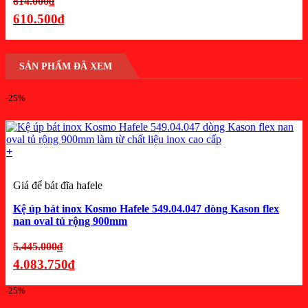
Giá
814.000
₫
gốc
610.500
₫
là:
Giá
814.000₫.
hiện
SẢN PHẨM ĐÃ XEM
tại
là:
-25%
610.500₫.
+
Giá để bát đĩa hafele
Kệ úp bát inox Kosmo Hafele 549.04.047 dòng Kason flex
nan oval tủ rộng 900mm
Giá
5.445.000
₫
gốc
4.083.750
₫
là:
Giá
-25%
5.445.000₫.
hiện