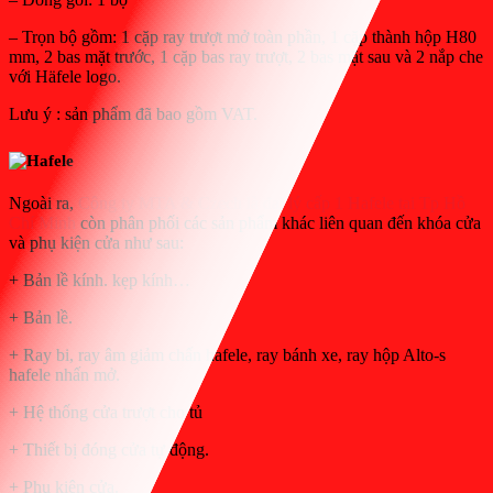
– Trọn bộ gồm: 1 cặp ray trượt mở toàn phần, 1 cặp thành hộp H80
mm, 2 bas mặt trước, 1 cặp bas ray trượt, 2 bas mặt sau và 2 nắp che
với Häfele logo.
Lưu ý : sản phẩm đã bao gồm VAT.
Ngoài ra,
Công ty MTA & Czech là đại lý cấp 1 Hafele tại Tp Hồ
Chí Minh
còn phân phối các sản phẩm khác liên quan đến khóa cửa
và phụ kiện cửa như sau:
+ Bản lề kính. kẹp kính…
+ Bản lề.
+ Ray bi, ray âm giảm chấn hafele, ray bánh xe, ray hộp Alto-s
hafele nhấn mở.
+ Hệ thống cửa trượt cho tủ
+ Thiết bị đóng cửa tự động.
+ Phụ kiện cửa.