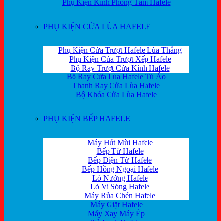
Phụ Kiện Kính Phòng Tắm Hafele
PHỤ KIỆN CỬA LÙA HAFELE
Phụ Kiện Cửa Trượt Hafele Lùa Thẳng
Phụ Kiện Cửa Trượt Xếp Hafele
Bộ Ray Trượt Cửa Kính Hafele
Bộ Ray Cửa Lùa Hafele Tủ Áo
Thanh Ray Cửa Lùa Hafele
Bộ Khóa Cửa Lùa Hafele
PHỤ KIỆN BẾP HAFELE
Máy Hút Mùi Hafele
Bếp Từ Hafele
Bếp Điện Từ Hafele
Bếp Hồng Ngoại Hafele
Lò Nướng Hafele
Lò Vi Sóng Hafele
Máy Rửa Chén Hafele
Máy Giặt Hafele
Máy Xay Máy Ép