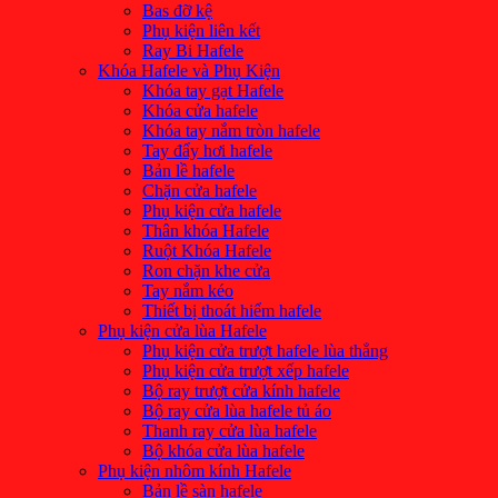
Bas đỡ kệ
Phụ kiện liên kết
Ray Bi Hafele
Khóa Hafele và Phụ Kiện
Khóa tay gạt Hafele
Khóa cửa hafele
Khóa tay nắm tròn hafele
Tay đẩy hơi hafele
Bản lề hafele
Chặn cửa hafele
Phụ kiện cửa hafele
Thân khóa Hafele
Ruột Khóa Hafele
Ron chặn khe cửa
Tay nắm kéo
Thiết bị thoát hiểm hafele
Phụ kiện cửa lùa Hafele
Phụ kiện cửa trượt hafele lùa thẳng
Phụ kiện cửa trượt xếp hafele
Bộ ray trượt cửa kính hafele
Bộ ray cửa lùa hafele tủ áo
Thanh ray cửa lùa hafele
Bộ khóa cửa lùa hafele
Phụ kiện nhôm kính Hafele
Bản lề sàn hafele