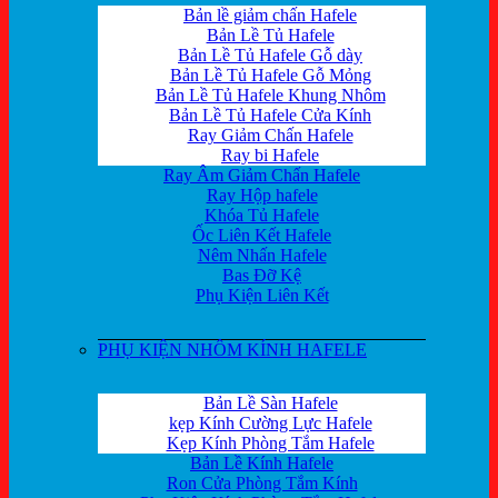
Bản lề giảm chấn Hafele
Bản Lề Tủ Hafele
Bản Lề Tủ Hafele Gỗ dày
Bản Lề Tủ Hafele Gỗ Mỏng
Bản Lề Tủ Hafele Khung Nhôm
Bản Lề Tủ Hafele Cửa Kính
Ray Giảm Chấn Hafele
Ray bi Hafele
Ray Âm Giảm Chấn Hafele
Ray Hộp hafele
Khóa Tủ Hafele
Ốc Liên Kết Hafele
Nêm Nhấn Hafele
Bas Đỡ Kệ
Phụ Kiện Liên Kết
PHỤ KIỆN NHÔM KÍNH HAFELE
Bản Lề Sàn Hafele
kẹp Kính Cường Lực Hafele
Kẹp Kính Phòng Tắm Hafele
Bản Lề Kính Hafele
Ron Cửa Phòng Tắm Kính