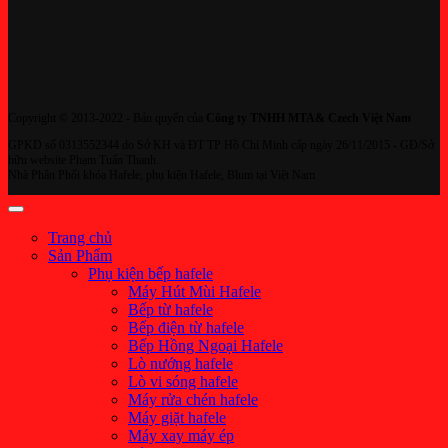
Copyright © 2013-2022 - Bản quyển của
Công ty TNHH MTA& Czech Việt Nam
GPKD số 0313552344 do Sở KH và ĐT TP Hồ Chí Minh cấp ngày 26/11/2015 - GĐ/Sở
hữu website Phạm Tuấn Thanh.
Nhà Phân Phối khóa Hafele, phụ kiện Hafele, Blum tại Việt Nam
Trang chủ
Sản Phẩm
Phụ kiện bếp hafele
Máy Hút Mùi Hafele
Bếp từ hafele
Bếp điện từ hafele
Bếp Hồng Ngoại Hafele
Lò nướng hafele
Lò vi sóng hafele
Máy rửa chén hafele
Máy giặt hafele
Máy xay máy ép