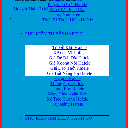
Phụ Kiện Cửa Hafele
Quay trở lại cửa hàng
Ron Chặn Khe Cửa
Tay Nắm Kéo
Thiết Bị Thoát Hiểm Hafele
PHỤ KIỆN TỦ BẾP HAFELE
Tủ Đồ Khô Hafele
Kệ Gia Vị Hafele
Giá Để Bát Đĩa Hafele
Giá Xoong Nồi Hafele
Giá Dao Thớt Hafele
Giá Bát Nâng Hạ Hafele
Kệ góc Hafele
Thùng Gạo Hafele
Thùng Rác Hafele
Khay Chia Ngăn Kéo
Kệ Treo Tường Hafele
Tay Nâng Hafele
PHỤ KIỆN HAFELE NGÀNH GỖ