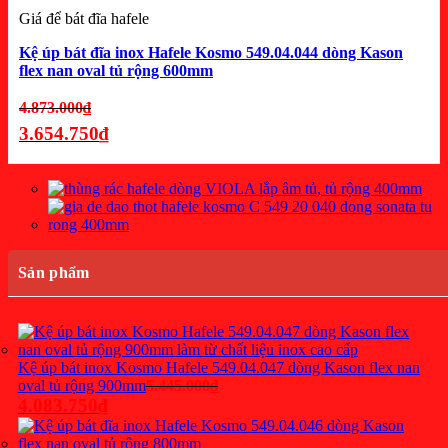
Giá để bát đĩa hafele
Kệ úp bát đĩa inox Hafele Kosmo 549.04.044 dòng Kason
flex nan oval tủ rộng 600mm
Giá
4.873.000
₫
gốc
3.654.750
₫
là:
Giá
4.873.000₫.
hiện
tại
là:
3.654.750₫.
Sản phẩm
Kệ úp bát inox Kosmo Hafele 549.04.047 dòng Kason flex nan
Giá
oval tủ rộng 900mm
5.445.000
₫
gốc
4.083.750
₫
là:
Giá
5.445.000₫.
hiện