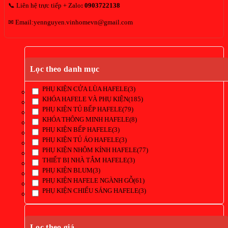
📞 Liên hệ trực tiếp + Zalo
:
0903722138
✉ Email:yennguyen.vinhomevn@gmail.com
Lọc theo danh mục
PHỤ KIỆN CỬA LÙA HAFELE
(3)
KHÓA HAFELE VÀ PHỤ KIỆN
(185)
PHỤ KIỆN TỦ BẾP HAFELE
(79)
KHÓA THÔNG MINH HAFELE
(8)
PHỤ KIỆN BẾP HAFELE
(3)
PHỤ KIỆN TỦ ÁO HAFELE
(3)
PHỤ KIỆN NHÔM KÍNH HAFELE
(77)
THIẾT BỊ NHÀ TẮM HAFELE
(3)
PHỤ KIỆN BLUM
(3)
PHỤ KIỆN HAFELE NGÀNH GỖ
(61)
PHỤ KIỆN CHIẾU SÁNG HAFELE
(3)
Lọc theo giá