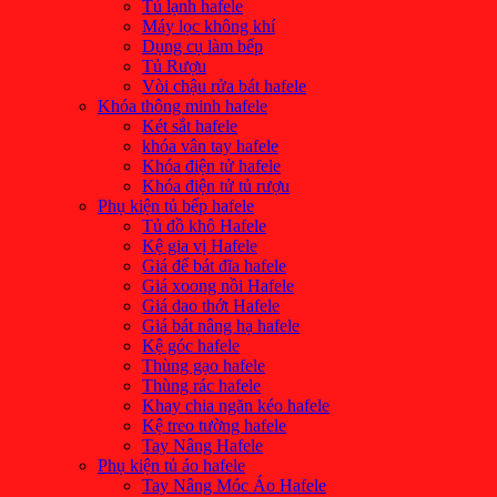
Tủ lạnh hafele
Máy lọc không khí
Dụng cụ làm bếp
Tủ Rượu
Vòi chậu rửa bát hafele
Khóa thông minh hafele
Két sắt hafele
khóa vân tay hafele
Khóa điện tử hafele
Khóa điện tử tủ rượu
Phụ kiện tủ bếp hafele
Tủ đồ khô Hafele
Kệ gia vị Hafele
Giá để bát đĩa hafele
Giá xoong nồi Hafele
Giá dao thớt Hafele
Giá bát nâng hạ hafele
Kệ góc hafele
Thùng gạo hafele
Thùng rác hafele
Khay chia ngăn kéo hafele
Kệ treo tường hafele
Tay Nâng Hafele
Phụ kiện tủ áo hafele
Tay Nâng Móc Áo Hafele