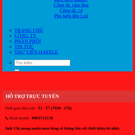
Công tắc cảm ứng
Công tắc cơ
Phụ kiện đèn Led
TRANG CHỦ
CÔNG TY
PHÂN PHỐI
TIN TỨC
THƯ VIỆN HAFELE
Tìm
kiếm:
HỖ TRỢ TRỰC TUYẾN
Thời gian làm việc:
T2 - T7 (7h30 - 17h)
📞 Kinh doanh :
0903722138
Anh/ Chị mong muốn mua hàng số lượng lớn với chiết khấu tốt nhất.