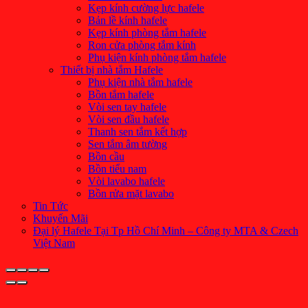
Kẹp kính cường lực hafele
Bản lề kính hafele
Kẹp kính phòng tắm hafele
Ron cửa phòng tắm kính
Phụ kiện kính phòng tắm hafele
Thiết bị nhà tắm Hafele
Phụ kiện nhà tắm hafele
Bồn tắm hafele
Vòi sen tay hafele
Vòi sen đầu hafele
Thanh sen tắm kết hợp
Sen tắm âm tường
Bồn cầu
Bồn tiểu nam
Vòi lavabo hafele
Bồn rửa mặt lavabo
Tin Tức
Khuyến Mãi
Đại lý Hafele Tại Tp Hồ Chí Minh – Công ty MTA & Czech
Việt Nam