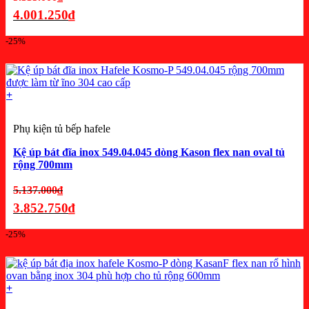
gốc
4.001.250
₫
là:
Giá
-25%
5.335.000₫.
hiện
tại
là:
+
4.001.250₫.
Phụ kiện tủ bếp hafele
Kệ úp bát đĩa inox 549.04.045 dòng Kason flex nan oval tủ
rộng 700mm
Giá
5.137.000
₫
gốc
3.852.750
₫
là:
Giá
-25%
5.137.000₫.
hiện
tại
là:
+
3.852.750₫.