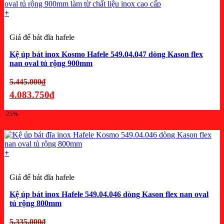
+
Giá để bát đĩa hafele
Kệ úp bát inox Kosmo Hafele 549.04.047 dòng Kason flex
nan oval tủ rộng 900mm
Giá
5.445.000
₫
gốc
4.083.750
₫
là:
Giá
-25%
5.445.000₫.
hiện
tại
là:
+
4.083.750₫.
Giá để bát đĩa hafele
Kệ úp bát inox Hafele 549.04.046 dòng Kason flex nan oval
tủ rộng 800mm
Giá
5.335.000
₫