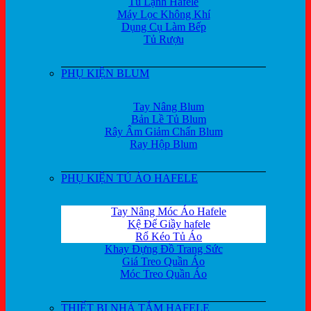
Tủ Lạnh Hafele
Máy Lọc Không Khí
Dụng Cụ Làm Bếp
Tủ Rượu
PHỤ KIỆN BLUM
Tay Nâng Blum
Bản Lề Tủ Blum
Rây Âm Giảm Chấn Blum
Ray Hộp Blum
PHỤ KIỆN TỦ ÁO HAFELE
Tay Nâng Móc Áo Hafele
Kệ Để Giầy hafele
Rổ Kéo Tủ Áo
Khay Đựng Đồ Trang Sức
Giá Treo Quần Áo
Móc Treo Quần Áo
THIẾT BỊ NHÀ TẮM HAFELE