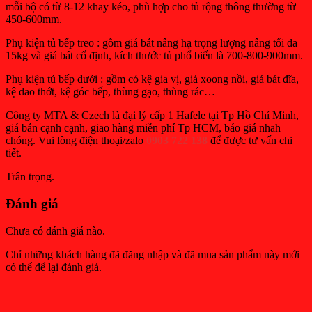
mỗi bộ có từ 8-12 khay kéo, phù hợp cho tủ rộng thông thường từ
450-600mm.
Phụ kiện tủ bếp treo : gồm giá bát nâng hạ trọng lượng nâng tối đa
15kg và giá bát cố định, kích thước tủ phổ biến là 700-800-900mm.
Phụ kiện tủ bếp dưới : gồm có kệ gia vị, giá xoong nồi, giá bát đĩa,
kệ dao thớt, kệ góc bếp, thùng gạo, thùng rác…
Công ty MTA & Czech là đại lý cấp 1 Hafele tại Tp Hồ Chí Minh,
giá bán cạnh cạnh, giao hàng miễn phí Tp HCM, báo giá nhah
chóng. Vui lòng điện thoại/zalo
0903 722 138
để được tư vấn chi
tiết.
Trân trọng.
Đánh giá
Chưa có đánh giá nào.
Chỉ những khách hàng đã đăng nhập và đã mua sản phẩm này mới
có thể để lại đánh giá.