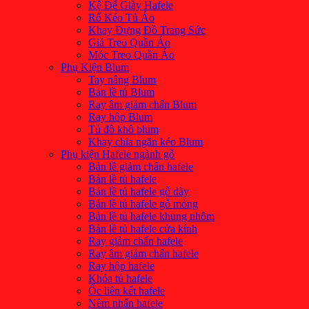
Kệ Để Giày Hafele
Rổ Kéo Tủ Áo
Khay Đựng Đồ Trang Sức
Giá Treo Quần Áo
Móc Treo Quần Áo
Phụ Kiện Blum
Tay nâng Blum
Bản lề tủ Blum
Ray âm giảm chấn Blum
Ray hôp Blum
Tủ đồ khô blum
Khay chia ngăn kéo Blum
Phụ kiện Hafele ngành gỗ
Bản lề giảm chấn hafele
Bản lề tủ hafele
Bản lề tủ hafele gỗ dày
Bản lề tủ hafele gỗ mỏng
Bản lề tủ hafele khung nhôm
Bản lề tủ hafele cửa kính
Ray giảm chấn hafele
Ray âm giảm chấn hafele
Ray hộp hafele
Khóa tủ hafele
Ốc liên kết hafele
Nêm nhấn hafele