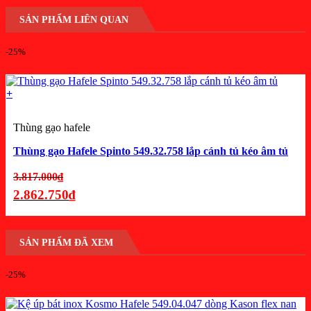
SẢN PHẨM LIÊN QUAN
-25%
+
Thùng gạo hafele
Thùng gạo Hafele Spinto 549.32.758 lắp cánh tủ kéo âm tủ
Giá
3.817.000
₫
gốc
2.862.750
₫
là:
Giá
3.817.000₫.
hiện
SẢN PHẨM ĐÃ XEM
tại
là:
-25%
2.862.750₫.