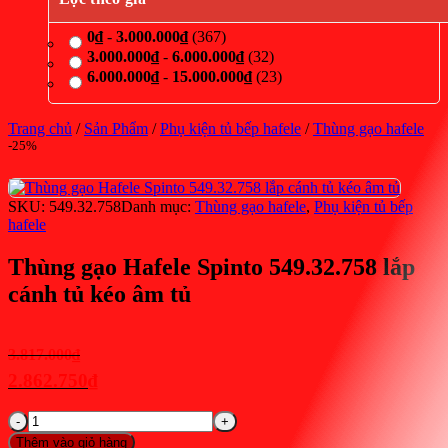
0
₫
-
3.000.000
₫
(367)
3.000.000
₫
-
6.000.000
₫
(32)
6.000.000
₫
-
15.000.000
₫
(23)
Trang chủ
/
Sản Phẩm
/
Phụ kiện tủ bếp hafele
/
Thùng gạo hafele
-25%
SKU:
549.32.758
Danh mục:
Thùng gạo hafele
,
Phụ kiện tủ bếp
hafele
Thùng gạo Hafele Spinto 549.32.758 lắp
cánh tủ kéo âm tủ
Giá
3.817.000
₫
gốc
2.862.750
₫
là:
Giá
Thùng
3.817.000₫.
hiện
gạo
Thêm vào giỏ hàng