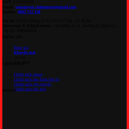
MST
: 0313552344
Email:
yennguyen.vinhomevn@gmail.com
Hotline:
0903 722 138
Trụ sở:
50/22/4 đường số 45, P14 Gò Vấp, TP. HCM
Showroom & P.Kinh doanh
- 12 đường số 21, phường 8, Quận Gò
Vấp.ĐT 0908404052
THÔNG TIN
Bảng giá
Khuyến mại
Tin tức
Tìm kiếm
CHÍNH SÁCH
Chính sách chung
Chính sách bảo hành bảo trì
Chính sách vận chuyển
Chính sách bảo mật
BẢN ĐỒ