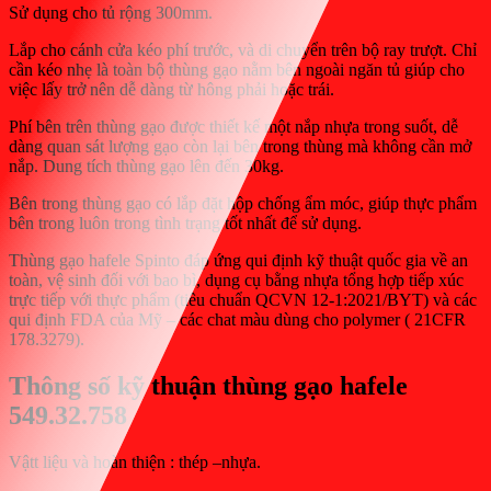
Sử dụng cho tủ rộng 300mm.
Lắp cho cánh cửa kéo phí trước, và di chuyển trên bộ ray trượt. Chỉ
cần kéo nhẹ là toàn bộ thùng gạo nằm bên ngoài ngăn tủ giúp cho
việc lấy trở nên dễ dàng từ hông phải hoặc trái.
Phí bên trên thùng gạo được thiết kế một nắp nhựa trong suốt, dễ
dàng quan sát lượng gạo còn lại bên trong thùng mà không cần mở
nắp. Dung tích thùng gạo lên đến 30kg.
Bên trong thùng gạo có lắp đặt hộp chống ẩm móc, giúp thực phẩm
bên trong luôn trong tình trạng tốt nhất để sử dụng.
Thùng gạo hafele Spinto đáp ứng qui định kỹ thuật quốc gia về an
toàn, vệ sinh đối với bao bì, dụng cụ bằng nhựa tổng hợp tiếp xúc
trực tiếp với thực phẩm (tiêu chuẩn QCVN 12-1:2021/BYT) và các
qui định FDA của Mỹ – các chat màu dùng cho polymer ( 21CFR
178.3279).
Thông số kỹ thuận thùng gạo hafele
549.32.758
Vậtt liệu và hoàn thiện : thép –nhựa.