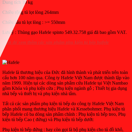
Dung tích 30 kg
Chiều rộng tủ lọt lòng 264mm
Chiều sâu tủ lọt lòng : >= 550mm
Lưu ý : Thùng gạo Hafele spinto 549.32.758 giá đã bao gồm VAT.
Link để xem thêm các sản phẩm phụ kiện tủ bếp hafele
Hafele là thương hiệu của Đức đã hình thành và phát triển trên toàn
cấu hơn 100 năm qua. Công ty Hafele Việt Nam được thành lập vào
năm 1999. Hiện tại các dòng sản phẩm cửa Hafele tại Việt Nambao
gồm Khóa và phụ kiện cửa ; Phụ kiện ngành gỗ ; Thiết bị gia dụng
nhà bếp và thiết bị và phụ kiện nhà tắm.
Tất cả các sản phẩm phụ kiện tủ bếp do công ty Hafele Việt Nam
phân phối mang thương hiệu Hafele và Kessebohmer. Phụ kiện tủ
bếp Hafele có ba dòng sản phẩm chính : Phụ kiện tủ bếp treo, Phụ
kiện tủ bếp Cao ( đứng) và Phụ kiện tủ bếp dưới:
Phụ kiện tủ bếp đứng : hay còn gọi là bộ phụ kiện cho tủ đồ khô,