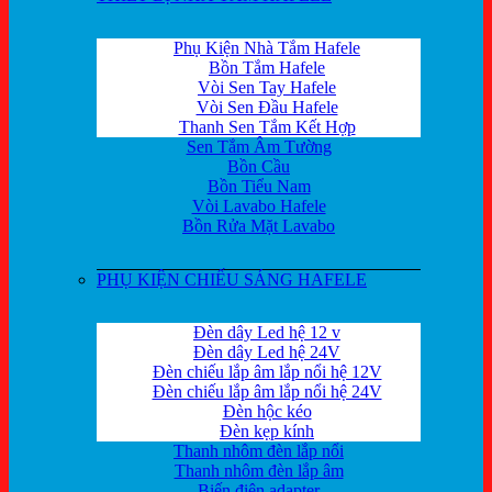
Phụ Kiện Nhà Tắm Hafele
Bồn Tắm Hafele
Vòi Sen Tay Hafele
Vòi Sen Đầu Hafele
Thanh Sen Tắm Kết Hợp
Sen Tắm Âm Tường
Bồn Cầu
Bồn Tiểu Nam
Vòi Lavabo Hafele
Bồn Rửa Mặt Lavabo
PHỤ KIỆN CHIẾU SÁNG HAFELE
Đèn dây Led hệ 12 v
Đèn dây Led hệ 24V
Đèn chiếu lắp âm lắp nổi hệ 12V
Đèn chiếu lắp âm lắp nổi hệ 24V
Đèn hộc kéo
Đèn kẹp kính
Thanh nhôm đèn lắp nổi
Thanh nhôm đèn lắp âm
Biến điện adapter