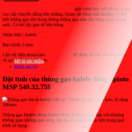
tại
Hafele
Spinto
là:
Thùng gạo hafele Spinto 549.32.758
gắn cánh kéo với bộ ray trượt
549.32.758
cao cấp chuyển động nhẹ nhàng, Quan sát bằng mắt thường có thể
2.862.750₫.
lắp
biết lượng gạo tồn trong thùng thông qua nắp che bằng nhựa trong
cánh
suốt. Có thể lấy gạo từ bên hông.
tủ
kéo
Nhãn hiệu : hafele.
âm
tủ
Bảo hành 2 năm
số
Liện hệ điện thoại/zalo
0903 722 138
để được tư vấn về sản phầm
lượng
và có chiết khấu tốt hơn.
Mô tả sản phẩm
Đánh giá (0)
Đặt tính của thùng gạo hafele dòng Spinto
MSP 549.32.758
Thùng gạo Hafele dòng Spinto được thiết kế phù hợp với khoảng
không gian không quá rộng, lắp đặt dễ dàng, thuận tiện trong quá
trình sử dụng :