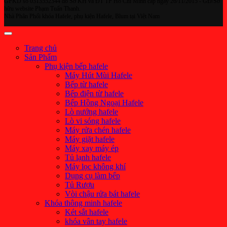
GPKD số 0313552344 do Sở KH và ĐT TP Hồ Chí Minh cấp ngày 26/11/2015 - GĐ/Sở
hữu website Phạm Tuấn Thanh.
Nhà Phân Phối khóa Hafele, phụ kiện Hafele, Blum tại Việt Nam
Trang chủ
Sản Phẩm
Phụ kiện bếp hafele
Máy Hút Mùi Hafele
Bếp từ hafele
Bếp điện từ hafele
Bếp Hồng Ngoại Hafele
Lò nướng hafele
Lò vi sóng hafele
Máy rửa chén hafele
Máy giặt hafele
Máy xay máy ép
Tủ lạnh hafele
Máy lọc không khí
Dụng cụ làm bếp
Tủ Rượu
Vòi chậu rửa bát hafele
Khóa thông minh hafele
Két sắt hafele
khóa vân tay hafele