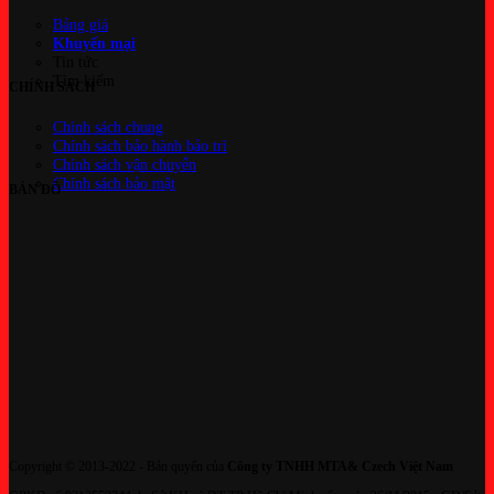
Bảng giá
Khuyến mại
Tin tức
Tìm kiếm
CHÍNH SÁCH
Chính sách chung
Chính sách bảo hành bảo trì
Chính sách vận chuyển
Chính sách bảo mật
BẢN ĐỒ
Copyright © 2013-2022 - Bản quyển của
Công ty TNHH MTA& Czech Việt Nam