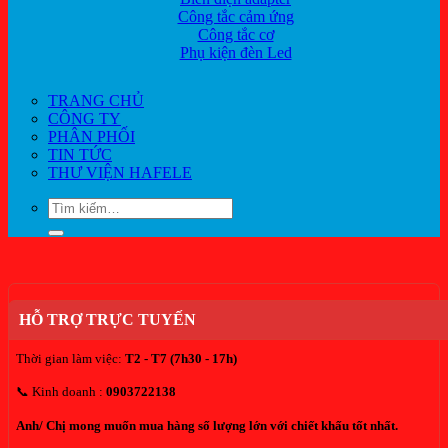
Công tắc cảm ứng
Công tắc cơ
Phụ kiện đèn Led
TRANG CHỦ
CÔNG TY
PHÂN PHỐI
TIN TỨC
THƯ VIỆN HAFELE
Tìm
kiếm:
HỖ TRỢ TRỰC TUYẾN
Thời gian làm việc:
T2 - T7 (7h30 - 17h)
📞 Kinh doanh :
0903722138
Anh/ Chị mong muốn mua hàng số lượng lớn với chiết khấu tốt nhất.