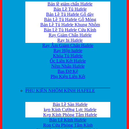
Bản lề giảm chấn Hafele
Bản Lề Tủ Hafele
Bản Lề Tủ Hafele Gỗ dày
Bản Lề Tủ Hafele Gỗ Mỏng
Bản Lề Tủ Hafele Khung Nhôm
Bản Lề Tủ Hafele Cửa Kính
Ray Giảm Chấn Hafele
Ray bi Hafele
Ray Âm Giảm Chấn Hafele
Ray Hộp hafele
Khóa Tủ Hafele
Ốc Liên Kết Hafele
Nêm Nhấn Hafele
Bas Đỡ Kệ
Phụ Kiện Liên Kết
PHỤ KIỆN NHÔM KÍNH HAFELE
Bản Lề Sàn Hafele
kẹp Kính Cường Lực Hafele
Kẹp Kính Phòng Tắm Hafele
Bản Lề Kính Hafele
Ron Cửa Phòng Tắm Kính