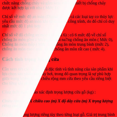
chức năng chống cháy và gắm kèm với các thiết bị chống cháy
được kết hợp lại với nha ( Mức 1).
Chỉ số về mức độ an toàn (Digital 5) : tất cả các loại tay co thủy lực
yêu cầu mức độ an toàn khi sử dụng tại công trình, do đó chỉ có duy
nhất mức độ 1 phù hợp.
Chỉ số về độ chống an mòn ( Digital 6) : có 6 mức độ về chỉ số
chống ăn mòn gồm i/ không có khả na7ng chống ăn mòn ( Mức 0),
Chống ăn mòn thấp ( Mức 1), chống ăn mòn trung bình (mức 2),
chống ăn mòn cao ( mức 3) và chống ăn mòn rất cao ( mức 4).
Cách tính trọng lượng cửa
Cần xem xét các tiêu chí và đặc tính và tính năng của sản phẩm khi
lựa chọn sản phẩm tay đẩy hơi, trong đó quan trọng là sự phù hợp
giữa trọng lượng kg và chiều rộng mm cửa theo yêu cầu riêng biệt
cho từng sản phẩm.
Công thức tham khảo xác định trọng lượng cửa gỗ (kg) :
Chiều rộng (m) X chiều cao (m) X độ dày cửa (m) X trọng lượng
riêng của gỗ
.
Giá trị của trọng lượng riêng tùy theo từng loại gỗ. Giá trị trung bình