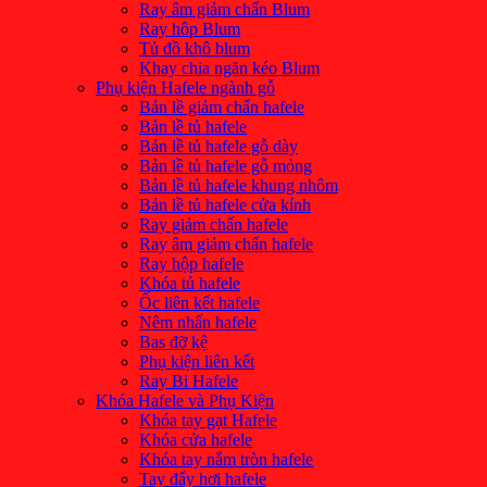
Ray âm giảm chấn Blum
Ray hôp Blum
Tủ đồ khô blum
Khay chia ngăn kéo Blum
Phụ kiện Hafele ngành gỗ
Bản lề giảm chấn hafele
Bản lề tủ hafele
Bản lề tủ hafele gỗ dày
Bản lề tủ hafele gỗ mỏng
Bản lề tủ hafele khung nhôm
Bản lề tủ hafele cửa kính
Ray giảm chấn hafele
Ray âm giảm chấn hafele
Ray hộp hafele
Khóa tủ hafele
Ốc liên kết hafele
Nêm nhấn hafele
Bas đỡ kệ
Phụ kiện liên kết
Ray Bi Hafele
Khóa Hafele và Phụ Kiện
Khóa tay gạt Hafele
Khóa cửa hafele
Khóa tay nắm tròn hafele
Tay đẩy hơi hafele