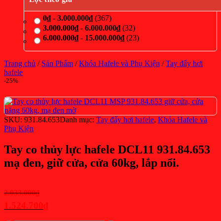
0
₫
-
3.000.000
₫
(367)
3.000.000
₫
-
6.000.000
₫
(32)
6.000.000
₫
-
15.000.000
₫
(23)
Trang chủ
/
Sản Phẩm
/
Khóa Hafele và Phụ Kiện
/
Tay đẩy hơi
hafele
-25%
SKU:
931.84.653
Danh mục:
Tay đẩy hơi hafele
,
Khóa Hafele và
Phụ Kiện
Tay co thủy lực hafele DCL11 931.84.653
mạ đen, giữ cửa, cửa 60kg, lắp nổi.
Giá
2.033.000
₫
gốc
1.524.700
₫
là:
Giá