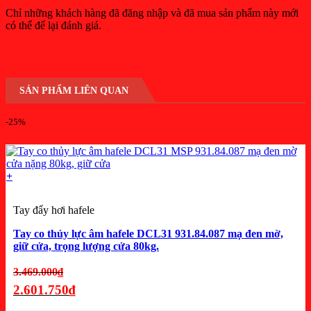
Chỉ những khách hàng đã đăng nhập và đã mua sản phẩm này mới
có thể để lại đánh giá.
SẢN PHẨM LIÊN QUAN
-25%
+
Tay đẩy hơi hafele
Tay co thủy lực âm hafele DCL31 931.84.087 mạ đen mờ,
giữ cửa, trọng lượng cửa 80kg.
Giá
3.469.000
₫
gốc
2.601.750
₫
là:
Giá