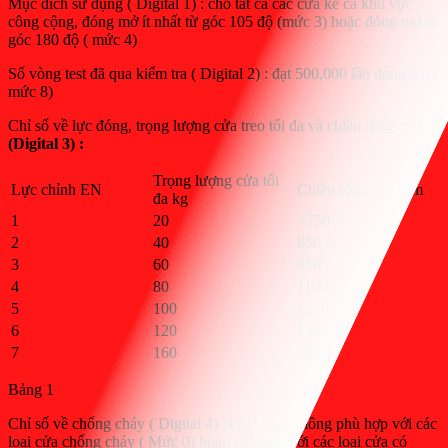
Mục đích sử dụng ( Digital 1) : cho tất cả các cửa kể cà khu vực
công cộng, đóng mở ít nhất từ góc 105 độ (mức 3) hoặc đóng mở từ
góc 180 độ ( mức 4)
Số vòng test đã qua kiểm tra ( Digital 2) : đạt 500,000 lần đóng mở (
mức 8)
Chỉ số về lực đóng, trọng lượng cửa treo tối đa và chiều rộng cửa
(Digital 3) :
Trọng lượng cửa tối
Lực chỉnh EN
Chiều rộng cửa mm
đa kg
1
20
<750
2
40
850
3
60
950
4
80
1100
5
100
1250
6
120
1400
7
160
1600
Bảng 1
Chỉ số về chống cháy ( Digital 4) : có 2 loại, không phù hợp với các
loại cửa chống cháy ( Mức 0) hoặc phù hợp với các loại cửa có