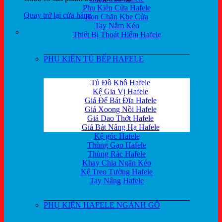
Phụ Kiện Cửa Hafele
Quay trở lại cửa hàng
Ron Chặn Khe Cửa
Tay Nắm Kéo
Thiết Bị Thoát Hiểm Hafele
PHỤ KIỆN TỦ BẾP HAFELE
Tủ Đồ Khô Hafele
Kệ Gia Vị Hafele
Giá Để Bát Đĩa Hafele
Giá Xoong Nồi Hafele
Giá Dao Thớt Hafele
Giá Bát Nâng Hạ Hafele
Kệ góc Hafele
Thùng Gạo Hafele
Thùng Rác Hafele
Khay Chia Ngăn Kéo
Kệ Treo Tường Hafele
Tay Nâng Hafele
PHỤ KIỆN HAFELE NGÀNH GỖ