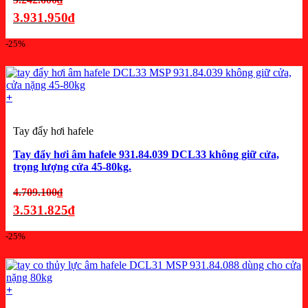
gốc
3.931.950
₫
là:
Giá
-25%
5.242.600₫.
hiện
tại
là:
+
3.931.950₫.
Tay đẩy hơi hafele
Tay đẩy hơi âm hafele 931.84.039 DCL33 không giữ cửa,
trọng lượng cửa 45-80kg.
Giá
4.709.100
₫
gốc
3.531.825
₫
là:
Giá
-25%
4.709.100₫.
hiện
tại
là:
+
3.531.825₫.