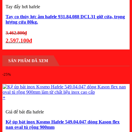
Tay đẩy hơi hafele
Tay co thủy lực âm hafele 931.84.088 DCL31 giữ cửa, trọng
lượng cửa 80kg.
Giá
3.462.800
₫
gốc
2.597.100
₫
là:
Giá
3.462.800₫.
hiện
SẢN PHẨM ĐÃ XEM
tại
là:
-25%
2.597.100₫.
+
Giá để bát đĩa hafele
Kệ úp bát inox Kosmo Hafele 549.04.047 dòng Kason flex
nan oval tủ rộng 900mm