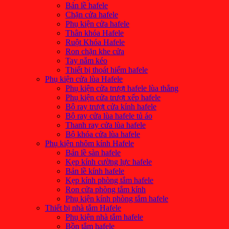
Bản lề hafele
Chặn cửa hafele
Phụ kiện cửa hafele
Thân khóa Hafele
Ruột Khóa Hafele
Ron chặn khe cửa
Tay nắm kéo
Thiết bị thoát hiểm hafele
Phụ kiện cửa lùa Hafele
Phụ kiện cửa trượt hafele lùa thẳng
Phụ kiện cửa trượt xếp hafele
Bộ ray trượt cửa kính hafele
Bộ ray cửa lùa hafele tủ áo
Thanh ray cửa lùa hafele
Bộ khóa cửa lùa hafele
Phụ kiện nhôm kính Hafele
Bản lề sàn hafele
Kẹp kính cường lực hafele
Bản lề kính hafele
Kẹp kính phòng tắm hafele
Ron cửa phòng tắm kính
Phụ kiện kính phòng tắm hafele
Thiết bị nhà tắm Hafele
Phụ kiện nhà tắm hafele
Bồn tắm hafele