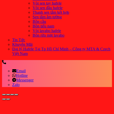
Vòi sen tay hafele
Vòi sen đầu hafele
Thanh sen tắm kết hợp
Sen tắm âm tường
Bồn cầu
Bồn tiểu nam
Vòi lavabo hafele
Bồn rửa mặt lavabo
Tin Tức
Khuyến Mãi
Đại lý Hafele Tại Tp Hồ Chí Minh – Công ty MTA & Czech
Việt Nam
Email
Hotline
Messenger
Zalo