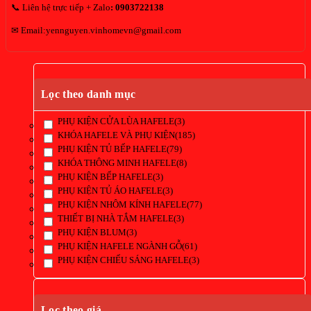
📞 Liên hệ trực tiếp + Zalo
:
0903722138
✉ Email:yennguyen.vinhomevn@gmail.com
Lọc theo danh mục
PHỤ KIỆN CỬA LÙA HAFELE
(3)
KHÓA HAFELE VÀ PHỤ KIỆN
(185)
PHỤ KIỆN TỦ BẾP HAFELE
(79)
KHÓA THÔNG MINH HAFELE
(8)
PHỤ KIỆN BẾP HAFELE
(3)
PHỤ KIỆN TỦ ÁO HAFELE
(3)
PHỤ KIỆN NHÔM KÍNH HAFELE
(77)
THIẾT BỊ NHÀ TẮM HAFELE
(3)
PHỤ KIỆN BLUM
(3)
PHỤ KIỆN HAFELE NGÀNH GỖ
(61)
PHỤ KIỆN CHIẾU SÁNG HAFELE
(3)
Lọc theo giá