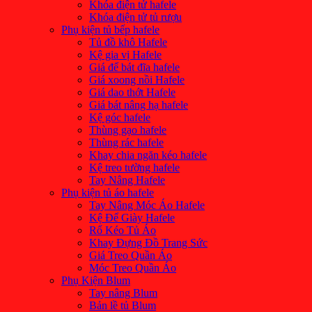
Khóa điện tử hafele
Khóa điện tử tủ rượu
Phụ kiện tủ bếp hafele
Tủ đồ khô Hafele
Kệ gia vị Hafele
Giá để bát đĩa hafele
Giá xoong nồi Hafele
Giá dao thớt Hafele
Giá bát nâng hạ hafele
Kệ góc hafele
Thùng gạo hafele
Thùng rác hafele
Khay chia ngăn kéo hafele
Kệ treo tường hafele
Tay Nâng Hafele
Phụ kiện tủ áo hafele
Tay Nâng Móc Áo Hafele
Kệ Để Giày Hafele
Rổ Kéo Tủ Áo
Khay Đựng Đồ Trang Sức
Giá Treo Quần Áo
Móc Treo Quần Áo
Phụ Kiện Blum
Tay nâng Blum
Bản lề tủ Blum