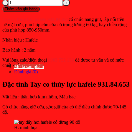
Tay
2.033.000₫.
hiện
co
Thêm vào giỏ hàng
tại
thủy
lực
là:
Tay co thủy lực hafele 931.84.653
có chức năng giữ, lắp nổi trên
hafele
bề mặt cửa, phù hợp cho cửa có trọng lượng 60 kg, hay chiều rộng
1.524.700₫.
DCL11
của phù hợp 850-950mm.
931.84.653
mạ
Nhãn hiệu : Hafele
đen,
giữ
Bảo hành : 2 năm
cửa,
Vui lòng zalo/điện thoại
0903 722 138
để được tư vấn và có mức
cửa
chiết khấu cao hơn
60kg,
Mô tả sản phẩm
lắp
Đánh giá (0)
nổi.
số
Đặc tính Tay co thủy lực hafele 931.84.653
lượng
Vật liệu : thân hợp kim nhôm, Màu bạc
Có chức năng giữ cửa, góc giữ cửa có thể điều chỉnh được 70-145
độ.
H. minh họa