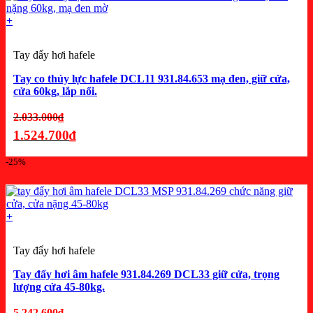
là:
+
1.191.300₫.
Tay đẩy hơi hafele
Tay co thủy lực hafele DCL11 931.84.653 mạ đen, giữ cửa,
cửa 60kg, lắp nổi.
Giá
2.033.000
₫
gốc
1.524.700
₫
là:
Giá
-25%
2.033.000₫.
hiện
tại
là:
+
1.524.700₫.
Tay đẩy hơi hafele
Tay đẩy hơi âm hafele 931.84.269 DCL33 giữ cửa, trọng
lượng cửa 45-80kg.
Giá
5.242.600
₫