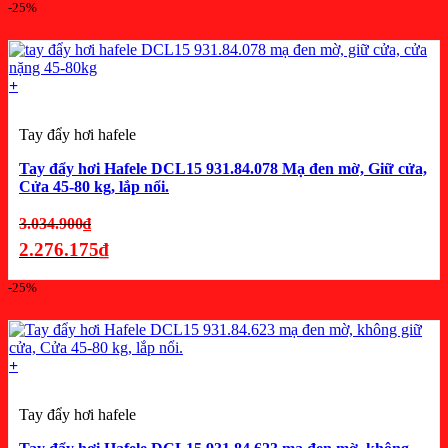
-25%
3.469.000₫.
hiện
tại
là:
+
2.601.750₫.
Tay đẩy hơi hafele
Tay đẩy hơi Hafele DCL15 931.84.078 Mạ đen mờ, Giữ cửa,
Cửa 45-80 kg, lắp nổi.
Giá
3.034.900
₫
gốc
2.276.175
₫
là:
Giá
-25%
3.034.900₫.
hiện
tại
là:
+
2.276.175₫.
Tay đẩy hơi hafele