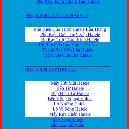
Phụ Kiện Kính Phòng Tắm Hafele
PHỤ KIỆN CỬA LÙA HAFELE
Phụ Kiện Cửa Trượt Hafele Lùa Thẳng
Phụ Kiện Cửa Trượt Xếp Hafele
Bộ Ray Trượt Cửa Kính Hafele
Bộ Ray Cửa Lùa Hafele Tủ Áo
Thanh Ray Cửa Lùa Hafele
Bộ Khóa Cửa Lùa Hafele
PHỤ KIỆN BẾP HAFELE
Máy Hút Mùi Hafele
Bếp Từ Hafele
Bếp Điện Từ Hafele
Bếp Hồng Ngoại Hafele
Lò Nướng Hafele
Lò Vi Sóng Hafele
Máy Rửa Chén Hafele
Máy Giặt Hafele
Máy Xay Máy Ép