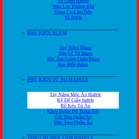
Tủ Lạnh Hafele
Máy Lọc Không Khí
Dụng Cụ Làm Bếp
Tủ Rượu
PHỤ KIỆN BLUM
Tay Nâng Blum
Bản Lề Tủ Blum
Rây Âm Giảm Chấn Blum
Ray Hộp Blum
PHỤ KIỆN TỦ ÁO HAFELE
Tay Nâng Móc Áo Hafele
Kệ Để Giầy hafele
Rổ Kéo Tủ Áo
Khay Đựng Đồ Trang Sức
Giá Treo Quần Áo
Móc Treo Quần Áo
THIẾT BỊ NHÀ TẮM HAFELE