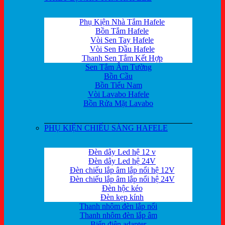
Phụ Kiện Nhà Tắm Hafele
Bồn Tắm Hafele
Vòi Sen Tay Hafele
Vòi Sen Đầu Hafele
Thanh Sen Tắm Kết Hợp
Sen Tắm Âm Tường
Bồn Cầu
Bồn Tiểu Nam
Vòi Lavabo Hafele
Bồn Rửa Mặt Lavabo
PHỤ KIỆN CHIẾU SÁNG HAFELE
Đèn dây Led hệ 12 v
Đèn dây Led hệ 24V
Đèn chiếu lắp âm lắp nổi hệ 12V
Đèn chiếu lắp âm lắp nổi hệ 24V
Đèn hộc kéo
Đèn kẹp kính
Thanh nhôm đèn lắp nổi
Thanh nhôm đèn lắp âm
Biến điện adapter