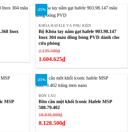
932.800₫.
hiện
-25%
tại
+
là:
699.600₫.
KHÓA HAFELE VÀ PHỤ KIỆN
9.368 Inox
Bộ Khóa tay nắm gạt hafele 903.98.147
Inox 304 màu đồng bóng PVD dành cho
cửa phòng
Giá
2.139.500
₫
gốc
1.604.625
₫
là:
Giá
2.139.500₫.
hiện
-25%
tại
+
là:
1.604.625₫.
BỒN CẦU
nic MSP
Bồn cầu một khối Iconic Hafele MSP
588.79.402
Giá
10.838.000
₫
gốc
8.128.500
₫
là:
Giá