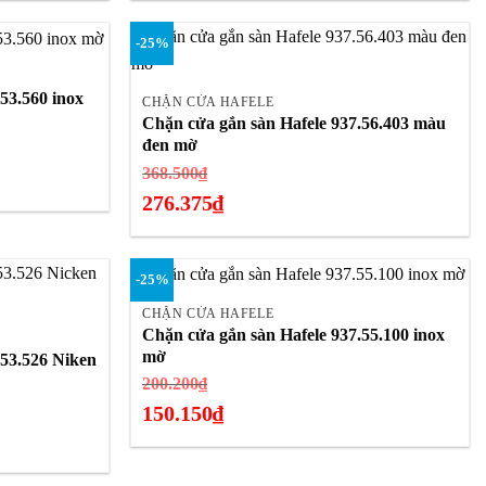
10.838.000₫.
hiện
-25%
tại
+
là:
53.560 inox
8.128.500₫.
CHẶN CỬA HAFELE
Chặn cửa gắn sàn Hafele 937.56.403 màu
đen mờ
Giá
368.500
₫
gốc
276.375
₫
là:
Giá
368.500₫.
hiện
+
-25%
tại
là:
CHẶN CỬA HAFELE
Chặn cửa gắn sàn Hafele 937.55.100 inox
276.375₫.
mờ
.53.526 Niken
Giá
200.200
₫
gốc
150.150
₫
là:
Giá
200.200₫.
hiện