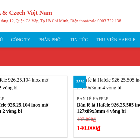
 & Czech Việt Nam
ường 12, Quận Gò Vấp, Tp Hồ Chí Minh, Điện thoại/zalo
0903 722 138
Ủ
CÔNG TY
PHÂN PHỐI
TIN TỨC
THƯ VIỆN HAFELE
-25%
+
LE
BẢN LỀ HAFELE
fele 926.25.104 inox mờ
Bản lề lá Hafele 926.25.505 i
2 vòng bi
127x89x3mm 4 vòng bi
á
Giá
187.000
₫
c
gốc
140.000
₫
là:
Giá