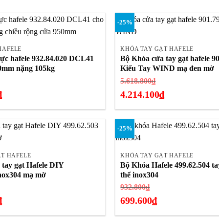
hiện
tại
-25%
là:
+
3.151.500₫.
HAFELE
KHÓA TAY GẠT HAFELE
lực hafele 932.84.020 DCL41
Bộ Khóa cửa tay gạt hafele 9
50mm nặng 105kg
Kiểu Tay WIND mạ đen mờ
iá
Giá
5.618.800
₫
ốc
gốc
₫
4.214.100
₫
:
là:
Giá
.010.600₫.
5.618.800₫.
hiện
-25%
tại
+
là:
4.214.100₫.
ẠT HAFELE
KHÓA TAY GẠT HAFELE
 tay gạt Hafele DIY
Bộ Khóa Hafele 499.62.504 ta
inox304 mạ mờ
thể inox304
iá
Giá
932.800
₫
ốc
gốc
₫
699.600
₫
:
là:
Giá