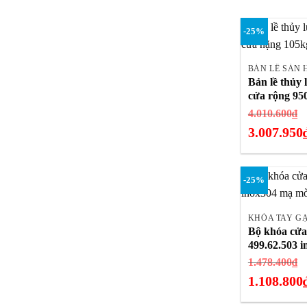
hiện
tại
-25%
là:
+
2.985.675₫.
BẢN LỀ SÀN 
Bản lề thủy 
cửa rộng 9
G
4.010.600
₫
g
3.007.950
là
Giá
4
hiện
-25%
tại
+
là:
3.007.950₫.
KHÓA TAY G
Bộ khóa cửa
499.62.503 
G
1.478.400
₫
g
1.108.800
là
Giá