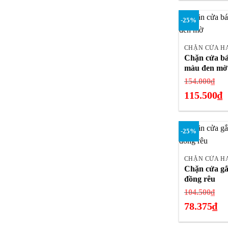
hiện
-25%
tại
+
là:
10.116.750₫.
CHẶN CỬA H
Chặn cửa bá
màu đen mờ
Gi
154.000
₫
gố
115.500
₫
là:
Giá
154
hiện
-25%
tại
+
là:
115.500₫.
CHẶN CỬA H
Chặn cửa gắ
đồng rêu
Gi
104.500
₫
gố
78.375
₫
là:
Giá