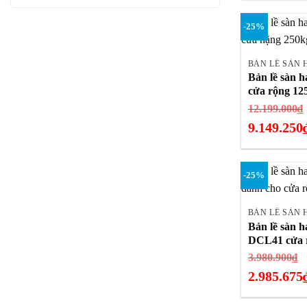
2
hiện
-25%
tại
+
là:
1.978.350₫.
BẢN LỀ SÀN 
Bản lề sàn 
cửa rộng 1
12.199.000
₫
9.149.250
Giá
hiện
-25%
tại
+
là:
9.149.250₫.
BẢN LỀ SÀN 
Bản lề sàn h
DCL41 cửa 
G
3.980.900
₫
g
2.985.675
là
Giá
3