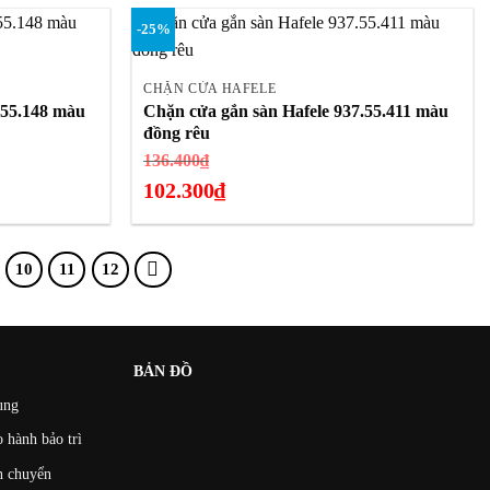
tại
-25%
là:
+
150.150₫.
CHẶN CỬA HAFELE
.55.148 màu
Chặn cửa gắn sàn Hafele 937.55.411 màu
đồng rêu
Giá
136.400
₫
gốc
102.300
₫
là:
Giá
136.400₫.
hiện
10
11
12
tại
là:
102.300₫.
BẢN ĐỒ
ung
 hành bảo trì
n chuyển