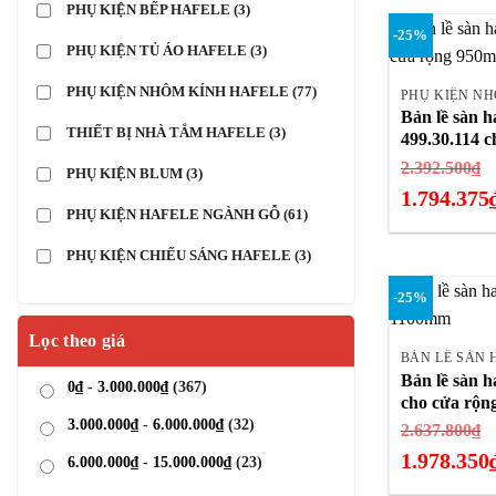
187
hiện
PHỤ KIỆN BẾP HAFELE
(3)
-25%
tại
+
PHỤ KIỆN TỦ ÁO HAFELE
(3)
là:
140.000₫.
PHỤ KIỆN NHÔM KÍNH HAFELE
(77)
PHỤ KIỆN N
Bản lề sàn 
THIẾT BỊ NHÀ TẮM HAFELE
(3)
499.30.114 
G
2.392.500
₫
PHỤ KIỆN BLUM
(3)
g
1.794.375
PHỤ KIỆN HAFELE NGÀNH GỖ
(61)
là
Giá
2
hiện
PHỤ KIỆN CHIẾU SÁNG HAFELE
(3)
tại
-25%
là:
+
1.794.375₫.
Lọc theo giá
BẢN LỀ SÀN 
Bản lề sàn h
0
₫
-
3.000.000
₫
(367)
cho cửa rộn
3.000.000
₫
-
6.000.000
₫
(32)
G
2.637.800
₫
g
1.978.350
6.000.000
₫
-
15.000.000
₫
(23)
là
Giá