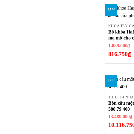
1
hiện
-25%
tại
+
là:
1.108.800₫.
KHÓA TAY G
Bộ khóa Haf
mạ mờ cho 
G
1.089.000
₫
g
816.750
₫
là
Giá
1
hiện
tại
-25%
là:
+
816.750₫.
THIẾT BỊ NH
Bồn cầu một
588.79.400
13.489.000
₫
10.116.75
Giá