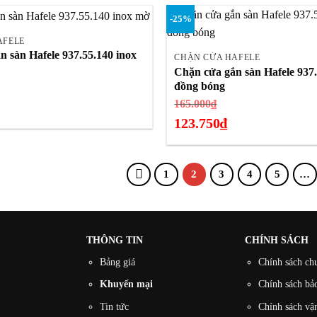
.500₫.
104.500₫.
hiện
-25%
tại
+
là:
AFELE
 sàn Hafele 937.55.140 inox
78.375₫.
CHẶN CỬA HAFELE
Chặn cửa gắn sàn Hafele 937
đồng bóng
á
Giá
c
165.000
₫
gốc
123.750
₫
là:
.300₫.
Giá
165.000₫.
hiện
1
2
3
4
5
…
tại
là:
123.750₫.
THÔNG TIN
CHÍNH SÁCH
Bảng giá
Chính sách ch
Khuyến mại
Chính sách bảo
Tin tức
Chính sách vậ