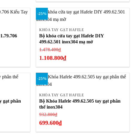
Giá
5.713.400₫.
hiện
-25%
tại
+
là:
4.285.050₫.
KHÓA TAY GẠT HAFELE
01.79.706
Bộ khóa cửa tay gạt Hafele DIY
499.62.501 inox304 mạ mờ
Giá
1.478.400
₫
gốc
1.108.800
₫
là:
Giá
1.478.400₫.
hiện
-25%
tại
+
là:
1.108.800₫.
KHÓA TAY GẠT HAFELE
y gạt phân
Bộ Khóa Hafele 499.62.505 tay gạt phân
thể inox304
Giá
932.800
₫
gốc
699.600
₫
là:
Giá