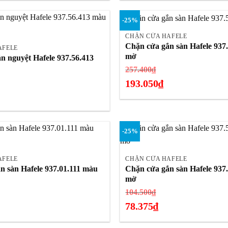
13.489.000₫.
14.498.000₫.
hiện
+
-25%
tại
là:
CHẶN CỬA HAFELE
Chặn cửa gắn sàn Hafele 937.
10.873.500₫.
AFELE
mờ
n nguyệt Hafele 937.56.413
Giá
257.400
₫
á
gốc
193.050
₫
c
là:
Giá
257.400₫.
hiện
.000₫.
tại
-25%
là:
+
193.050₫.
AFELE
CHẶN CỬA HAFELE
n sàn Hafele 937.01.111 màu
Chặn cửa gắn sàn Hafele 937
mờ
á
Giá
104.500
₫
c
gốc
78.375
₫
là:
Giá