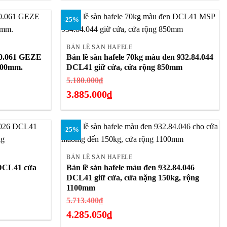
2.651.000₫.
hiện
-25%
tại
+
là:
1.988.250₫.
BẢN LỀ SÀN HAFELE
.10.061 GEZE
Bản lề sàn hafele 70kg màu đen 932.84.044
400mm.
DCL41 giữ cửa, cửa rộng 850mm
Giá
5.180.000
₫
gốc
3.885.000
₫
là:
Giá
5.180.000₫.
hiện
-25%
tại
+
là:
3.885.000₫.
BẢN LỀ SÀN HAFELE
6 DCL41 cửa
Bản lề sàn hafele màu đen 932.84.046
DCL41 giữ cửa, cửa nặng 150kg, rộng
1100mm
Giá
5.713.400
₫
gốc
4.285.050
₫
là: