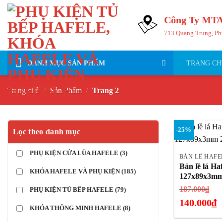
Bỏ
qua
Công Ty MTA
nội
713 Quang Trung, Ph
dung
DANH MỤC SẢN PHẨM
TRANG CH
Trang chủ
/
Sản Phẩm
/
Trang 2
-25%
Lọc theo danh mục
+
PHỤ KIỆN CỬA LÙA HAFELE
(3)
BẢN LỀ HAFE
Bản lề lá Ha
KHÓA HAFELE VÀ PHỤ KIỆN
(185)
127x89x3mm 
Gi
187.000
₫
PHỤ KIỆN TỦ BẾP HAFELE
(79)
gố
140.000
₫
KHÓA THÔNG MINH HAFELE
(8)
là:
Giá