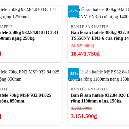
.637.800₫.
2.204.000₫.
hiện
-25%
tại
+
là:
1.653.000₫.
HAFELE
BẢN LỀ SÀN HAFELE
hafele 250kg 932.84.040 DCL41
Bản lề sàn hafele 300kg 932
250mm nặng 250kg
TS550NV EN3-6 cửa rộng 1
Giá
Giá
24.629.000
₫
gốc
gốc
₫
18.471.750
₫
là:
là:
Giá
12.199.000₫.
24.629.000₫.
hiện
-25%
tại
+
là:
18.471.750₫.
HAFELE
BẢN LỀ SÀN HAFELE
afele 70kg MSP 932.84.025
Bản lề sàn hafele 932.84.02
rộng 850mm.
rộng 1100mm nặng 150kg
iá
Giá
4.202.000
₫
ốc
gốc
₫
3.151.500
₫
:
là:
Giá
.980.900₫.
4.202.000₫.