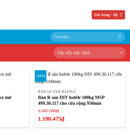
Giỏ hàng /
0
₫
Tìm
kiếm:
-25%
+
BẢN LỀ SÀN HAFELE
nox mờ
Bản lề sàn DIY hafele 100kg MSP
499.30.117 cho cửa rộng 950mm
Giá
1.587.300
₫
gốc
1.190.475
₫
là:
Giá