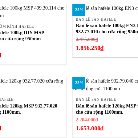
.000₫.
187.000₫.
hiện
+
-25%
tại
là:
BẢN LỀ SÀN HAFELE
Bản lề sàn hafele 100kg EN3
140.000₫.
HÔM KÍNH HAFELE
932.77.010 cho cửa rộng 950
hafele 100kg DIY MSP
cho cửa rộng 950mm
Giá
2.475.000
₫
iá
gốc
1.856.250
₫
ốc
là:
₫
Giá
:
2.475.000₫.
hiện
.392.500₫.
tại
là:
-25%
1.856.250₫.
+
HAFELE
BẢN LỀ SÀN HAFELE
afele 120kg MSP 932.77.020
Bản lề sàn hafele 120kg MSP 
g 1100mm.
cho cửa rộng 1100mm.
iá
Giá
2.204.000
₫
ốc
gốc
₫
1.653.000
₫
:
là:
Giá