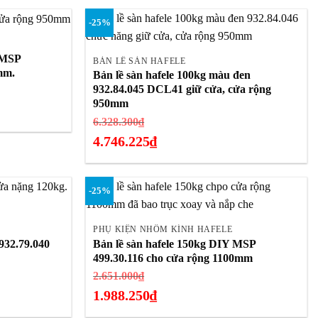
1.587.300₫.
hiện
-25%
tại
+
là:
 MSP
1.190.475₫.
BẢN LỀ SÀN HAFELE
mm.
Bản lề sàn hafele 100kg màu đen
932.84.045 DCL41 giữ cửa, cửa rộng
950mm
Giá
6.328.300
₫
gốc
4.746.225
₫
là:
Giá
6.328.300₫.
hiện
-25%
tại
+
là:
4.746.225₫.
PHỤ KIỆN NHÔM KÍNH HAFELE
932.79.040
Bản lề sàn hafele 150kg DIY MSP
499.30.116 cho cửa rộng 1100mm
Giá
2.651.000
₫
gốc
1.988.250
₫
là:
Giá