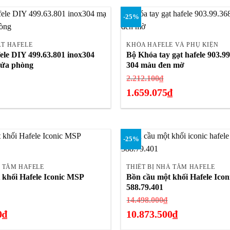
.478.400₫.
932.800₫.
hiện
-25%
tại
+
là:
699.600₫.
ẠT HAFELE
KHÓA HAFELE VÀ PHỤ KIỆN
ele DIY 499.63.801 inox304
Bộ Khóa tay gạt hafele 903.9
cửa phòng
304 màu đen mờ
iá
Giá
2.212.100
₫
ốc
gốc
1.659.075
₫
:
là:
Giá
.089.000₫.
2.212.100₫.
hiện
tại
-25%
là:
+
1.659.075₫.
À TẮM HAFELE
THIẾT BỊ NHÀ TẮM HAFELE
 khối Hafele Iconic MSP
Bồn cầu một khối Hafele Ico
588.79.401
Giá
Giá
14.498.000
₫
gốc
gốc
0
₫
10.873.500
₫
là:
là:
Giá