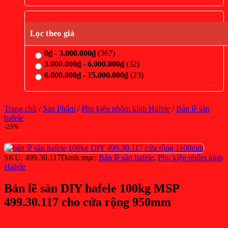
Lọc theo giá
0
₫
-
3.000.000
₫
(367)
3.000.000
₫
-
6.000.000
₫
(32)
6.000.000
₫
-
15.000.000
₫
(23)
Trang chủ
/
Sản Phẩm
/
Phụ kiện nhôm kính Hafele
/
Bản lề sàn
hafele
-25%
SKU:
499.30.117
Danh mục:
Bản lề sàn hafele
,
Phụ kiện nhôm kính
Hafele
Bản lề sàn DIY hafele 100kg MSP
499.30.117 cho cửa rộng 950mm