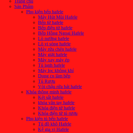
Trang chủ
Sản Phẩm
Phụ kiện bếp hafele
Máy Hút Mùi Hafele
Bếp từ hafele
Bếp điện từ hafele
Bếp Hồng Ngoại Hafele
Lò nướng hafele
Lò vi sóng hafele
Máy rửa chén hafele
Máy giặt hafele
Máy xay máy ép
Tủ lạnh hafele
Máy lọc không khí
Dụng cụ làm bếp
Tủ Rượu
Vòi chậu rửa bát hafele
Khóa thông minh hafele
Két sắt hafele
khóa vân tay hafele
Khóa điện tử hafele
Khóa điện tử tủ rượu
Phụ kiện tủ bếp hafele
Tủ đồ khô Hafele
Kệ gia vị Hafele