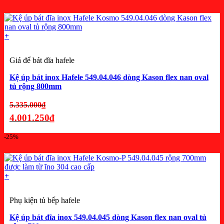
5.445.000₫.
hiện
tại
là:
+
4.083.750₫.
Giá để bát đĩa hafele
Kệ úp bát inox Hafele 549.04.046 dòng Kason flex nan oval
tủ rộng 800mm
Giá
5.335.000
₫
gốc
4.001.250
₫
là:
Giá
-25%
5.335.000₫.
hiện
tại
là:
+
4.001.250₫.
Phụ kiện tủ bếp hafele
Kệ úp bát đĩa inox 549.04.045 dòng Kason flex nan oval tủ