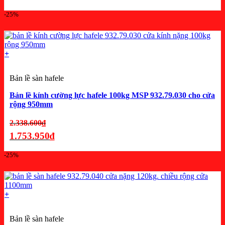
là:
Giá
-25%
5.180.000₫.
hiện
tại
là:
+
3.885.000₫.
Bản lề sàn hafele
Bản lề kính cường lực hafele 100kg MSP 932.79.030 cho cửa
rộng 950mm
Giá
2.338.600
₫
gốc
1.753.950
₫
là:
Giá
-25%
2.338.600₫.
hiện
tại
là:
+
1.753.950₫.
Bản lề sàn hafele