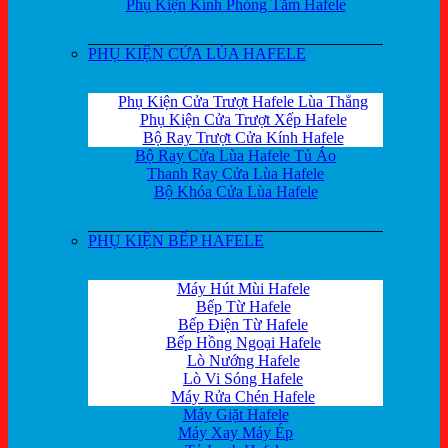
Phụ Kiện Kính Phòng Tắm Hafele
PHỤ KIỆN CỬA LÙA HAFELE
Phụ Kiện Cửa Trượt Hafele Lùa Thẳng
Phụ Kiện Cửa Trượt Xếp Hafele
Bộ Ray Trượt Cửa Kính Hafele
Bộ Ray Cửa Lùa Hafele Tủ Áo
Thanh Ray Cửa Lùa Hafele
Bộ Khóa Cửa Lùa Hafele
PHỤ KIỆN BẾP HAFELE
Máy Hút Mùi Hafele
Bếp Từ Hafele
Bếp Điện Từ Hafele
Bếp Hồng Ngoại Hafele
Lò Nướng Hafele
Lò Vi Sóng Hafele
Máy Rửa Chén Hafele
Máy Giặt Hafele
Máy Xay Máy Ép