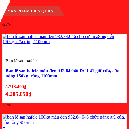
SẢN PHẨM LIÊN QUAN
-25%
+
Bản lề sàn hafele
Bản lề sàn hafele màu đen 932.84.046 DCL41 giữ cửa, cửa
nặng 150kg, rộng 1100mm
Giá
5.713.400
₫
gốc
4.285.050
₫
là:
Giá
-25%
5.713.400₫.
hiện
tại
là:
+
4.285.050₫.