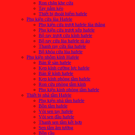
Ron chặn khe cửa
Tay nắm kéo
Thiết bị thoát hiểm hafele
Phụ kiện cửa lùa Hafele
Phụ kiện cửa trượt hafele lùa thẳng
Phụ kiện cửa trượt xếp hafele
Bộ ray trượt cửa kính hafele
Bộ ray cửa lùa hafele tủ áo
Thanh ray cửa lùa hafele
Bộ khóa cửa lùa hafele
Phụ kiện nhôm kính Hafele
Bản lề sàn hafele
Kẹp kính cường lực hafele
Bản lề kính hafele
Kẹp kính phòng tắm hafele
Ron cửa phòng tắm kính
Phụ kiện kính phòng tắm hafele
Thiết bị nhà tắm Hafele
Phụ kiện nhà tắm hafele
Bồn tắm hafele
Vòi sen tay hafele
Vòi sen đầu hafele
Thanh sen tắm kết hợp
Sen tắm âm tường
Bồn cầu