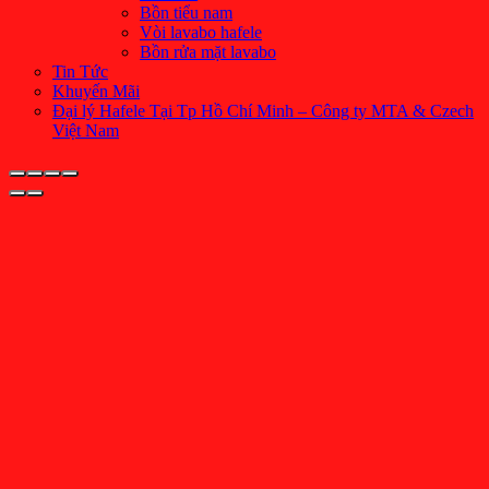
Bồn tiểu nam
Vòi lavabo hafele
Bồn rửa mặt lavabo
Tin Tức
Khuyến Mãi
Đại lý Hafele Tại Tp Hồ Chí Minh – Công ty MTA & Czech
Việt Nam