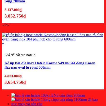
rộng 700mm
Giá
5.137.000
₫
gốc
3.852.750
₫
là:
Giá
-25%
5.137.000₫.
hiện
tại
là:
+
3.852.750₫.
Giá để bát đĩa hafele
Kệ úp bát đĩa inox Hafele Kosmo 549.04.044 dòng Kason
flex nan oval tủ rộng 600mm
Giá
4.873.000
₫
gốc
3.654.750
₫
là:
Giá
4.873.000₫.
hiện
tại
là: