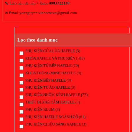
📞 Liên hệ trực tiếp + Zalo
:
0903722138
✉ Email:yennguyen.vinhomevn@gmail.com
Lọc theo danh mục
PHỤ KIỆN CỬA LÙA HAFELE
(3)
KHÓA HAFELE VÀ PHỤ KIỆN
(185)
PHỤ KIỆN TỦ BẾP HAFELE
(79)
KHÓA THÔNG MINH HAFELE
(8)
PHỤ KIỆN BẾP HAFELE
(3)
PHỤ KIỆN TỦ ÁO HAFELE
(3)
PHỤ KIỆN NHÔM KÍNH HAFELE
(77)
THIẾT BỊ NHÀ TẮM HAFELE
(3)
PHỤ KIỆN BLUM
(3)
PHỤ KIỆN HAFELE NGÀNH GỖ
(61)
PHỤ KIỆN CHIẾU SÁNG HAFELE
(3)