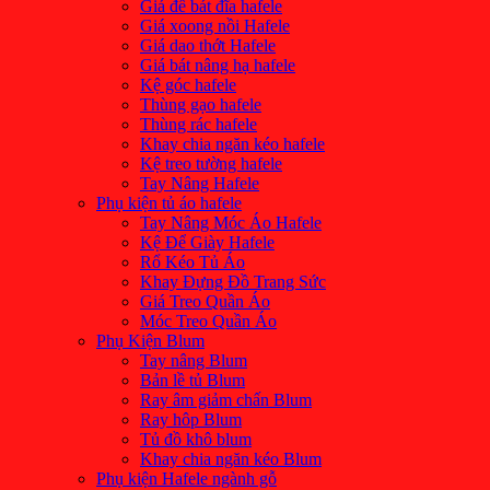
Giá để bát đĩa hafele
Giá xoong nồi Hafele
Giá dao thớt Hafele
Giá bát nâng hạ hafele
Kệ góc hafele
Thùng gạo hafele
Thùng rác hafele
Khay chia ngăn kéo hafele
Kệ treo tường hafele
Tay Nâng Hafele
Phụ kiện tủ áo hafele
Tay Nâng Móc Áo Hafele
Kệ Để Giày Hafele
Rổ Kéo Tủ Áo
Khay Đựng Đồ Trang Sức
Giá Treo Quần Áo
Móc Treo Quần Áo
Phụ Kiện Blum
Tay nâng Blum
Bản lề tủ Blum
Ray âm giảm chấn Blum
Ray hôp Blum
Tủ đồ khô blum
Khay chia ngăn kéo Blum
Phụ kiện Hafele ngành gỗ