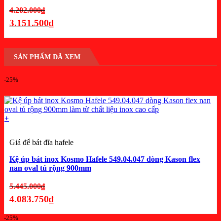
Giá
4.202.000
₫
gốc
3.151.500
₫
là:
Giá
4.202.000₫.
hiện
SẢN PHẨM ĐÃ XEM
tại
là:
-25%
3.151.500₫.
+
Giá để bát đĩa hafele
Kệ úp bát inox Kosmo Hafele 549.04.047 dòng Kason flex
nan oval tủ rộng 900mm
Giá
5.445.000
₫
gốc
4.083.750
₫
là:
Giá
-25%