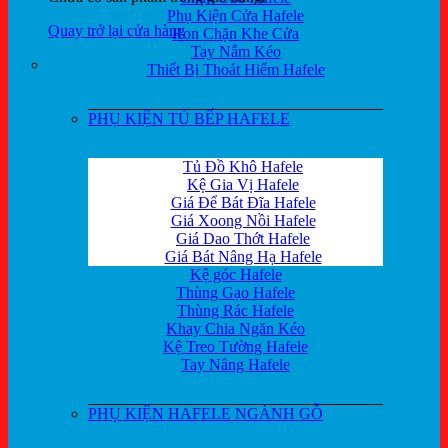
Phụ Kiện Cửa Hafele
Quay trở lại cửa hàng
Ron Chặn Khe Cửa
Tay Nắm Kéo
Thiết Bị Thoát Hiểm Hafele
PHỤ KIỆN TỦ BẾP HAFELE
Tủ Đồ Khô Hafele
Kệ Gia Vị Hafele
Giá Để Bát Đĩa Hafele
Giá Xoong Nồi Hafele
Giá Dao Thớt Hafele
Giá Bát Nâng Hạ Hafele
Kệ góc Hafele
Thùng Gạo Hafele
Thùng Rác Hafele
Khay Chia Ngăn Kéo
Kệ Treo Tường Hafele
Tay Nâng Hafele
PHỤ KIỆN HAFELE NGÀNH GỖ