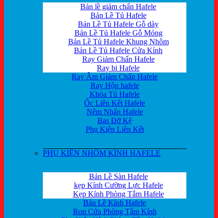
Bản lề giảm chấn Hafele
Bản Lề Tủ Hafele
Bản Lề Tủ Hafele Gỗ dày
Bản Lề Tủ Hafele Gỗ Mỏng
Bản Lề Tủ Hafele Khung Nhôm
Bản Lề Tủ Hafele Cửa Kính
Ray Giảm Chấn Hafele
Ray bi Hafele
Ray Âm Giảm Chấn Hafele
Ray Hộp hafele
Khóa Tủ Hafele
Ốc Liên Kết Hafele
Nêm Nhấn Hafele
Bas Đỡ Kệ
Phụ Kiện Liên Kết
PHỤ KIỆN NHÔM KÍNH HAFELE
Bản Lề Sàn Hafele
kẹp Kính Cường Lực Hafele
Kẹp Kính Phòng Tắm Hafele
Bản Lề Kính Hafele
Ron Cửa Phòng Tắm Kính