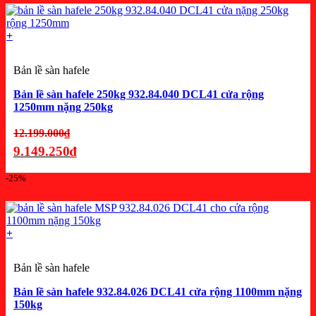
tại
là:
+
18.471.750₫.
Bản lề sàn hafele
Bản lề sàn hafele 250kg 932.84.040 DCL41 cửa rộng
1250mm nặng 250kg
Giá
12.199.000
₫
gốc
9.149.250
₫
là:
Giá
-25%
12.199.000₫.
hiện
tại
là:
+
9.149.250₫.
Bản lề sàn hafele
Bản lề sàn hafele 932.84.026 DCL41 cửa rộng 1100mm nặng
150kg