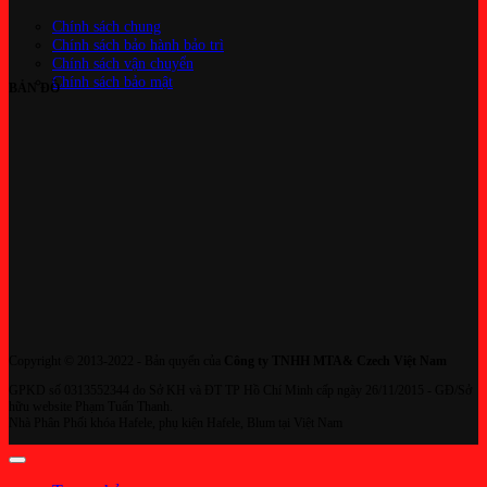
Chính sách chung
Chính sách bảo hành bảo trì
Chính sách vận chuyển
Chính sách bảo mật
BẢN ĐỒ
Copyright © 2013-2022 - Bản quyển của
Công ty TNHH MTA& Czech Việt Nam
GPKD số 0313552344 do Sở KH và ĐT TP Hồ Chí Minh cấp ngày 26/11/2015 - GĐ/Sở
hữu website Phạm Tuấn Thanh.
Nhà Phân Phối khóa Hafele, phụ kiện Hafele, Blum tại Việt Nam