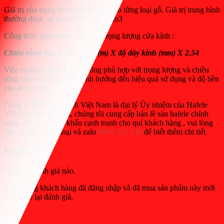
Giá trị của trọng lượng riêng tùy theo từng loại gỗ. Giá trị trung bình
thường được sử dụng 700-760 kg/m3
Công thức tham khảo xác định trọng lượng cửa kính :
Chiều rộng (m) X chiều cao (m) X độ dày kính (mm) X 2.54
Việc sử dụng bản lề sàn không phù hợp với trọng lượng và chiều
rộng cửa có thể dẫn đến ảnh hưởng đến hiệu quả sử dụng và độ bền
của sản phẩm.
Công ty MTA & Czech Việt Nam là đại lý Ủy nhiệm của Hafele
Việt Nam tại tpHCM, chúng tôi cung cấp bản lề sàn hafele chính
hãng với mưc chiết khấu cạnh tranh cho quí khách hàng , vui lòng
liện hệ qua điện thoại và zalo
0903 722 138
để biết thêm chi tiết
Đánh giá
Chưa có đánh giá nào.
Chỉ những khách hàng đã đăng nhập và đã mua sản phẩm này mới
có thể để lại đánh giá.