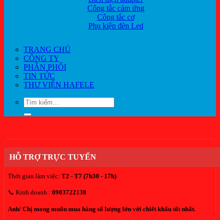
Công tắc cảm ứng
Công tắc cơ
Phụ kiện đèn Led
TRANG CHỦ
CÔNG TY
PHÂN PHỐI
TIN TỨC
THƯ VIỆN HAFELE
Tìm
kiếm:
HỖ TRỢ TRỰC TUYẾN
Thời gian làm việc:
T2 - T7 (7h30 - 17h)
📞 Kinh doanh :
0903722138
Anh/ Chị mong muốn mua hàng số lượng lớn với chiết khấu tốt nhất.