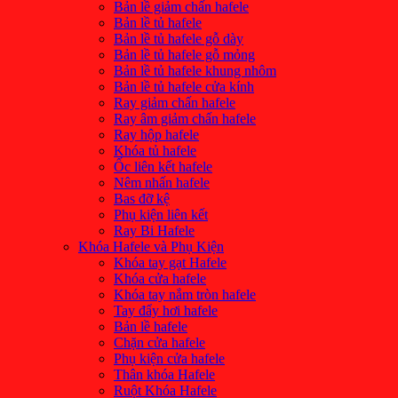
Bản lề giảm chấn hafele
Bản lề tủ hafele
Bản lề tủ hafele gỗ dày
Bản lề tủ hafele gỗ mỏng
Bản lề tủ hafele khung nhôm
Bản lề tủ hafele cửa kính
Ray giảm chấn hafele
Ray âm giảm chấn hafele
Ray hộp hafele
Khóa tủ hafele
Ốc liên kết hafele
Nêm nhấn hafele
Bas đỡ kệ
Phụ kiện liên kết
Ray Bi Hafele
Khóa Hafele và Phụ Kiện
Khóa tay gạt Hafele
Khóa cửa hafele
Khóa tay nắm tròn hafele
Tay đẩy hơi hafele
Bản lề hafele
Chặn cửa hafele
Phụ kiện cửa hafele
Thân khóa Hafele
Ruột Khóa Hafele