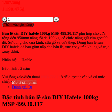
Giá
1.587.300
₫
gốc
1.190.475
₫
là:
Giá
Bản
1.587.300₫.
hiện
lề
Thêm vào giỏ hàng
tại
sàn
DIY
là:
Bản lề sàn DIY hafele 100kg MSP 499.30.117
phù hợp cho cửa
hafele
rộng đến 950mm năng tối đa 100 kg, có chức năng giữ cửa góc 90
1.190.475₫.
100kg
độ. Sử dung cho cửa kính, cửa gổ và cửa thép. Dòng bản lề sàn
MSP
DIY hafele đã bao gồm nắp che bản lề, trục xoay trên khung và trục
499.30.117
xoay dưới.
cho
cửa
Nhãn hiệu : Hafele
rộng
950mm
Bảo hành : 2 năm
số
Vui lòng zalo/điện thoại
0903 722 13
8 để được tư vấn và có mức
lượng
chiết khấu cao hơn
Mô tả sản phẩm
Đánh giá (0)
Đặc tính bản lề sàn DIY Hafele 100kg
MSP 499.30.117