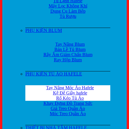
Tủ Lạnh Hafele
Máy Lọc Không Khí
Dụng Cụ Làm Bếp
Tủ Rượu
PHỤ KIỆN BLUM
Tay Nâng Blum
Bản Lề Tủ Blum
Rây Âm Giảm Chấn Blum
Ray Hộp Blum
PHỤ KIỆN TỦ ÁO HAFELE
Tay Nâng Móc Áo Hafele
Kệ Để Giầy hafele
Rổ Kéo Tủ Áo
Khay Đựng Đồ Trang Sức
Giá Treo Quần Áo
Móc Treo Quần Áo
THIẾT BỊ NHÀ TẮM HAFELE