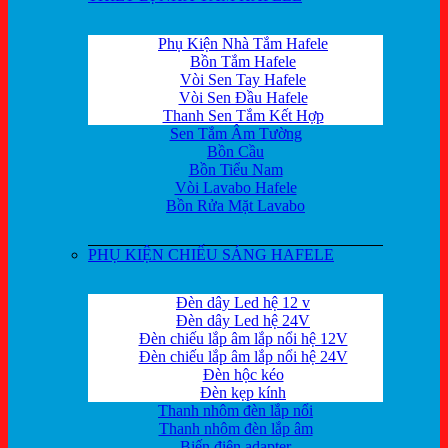
Phụ Kiện Nhà Tắm Hafele
Bồn Tắm Hafele
Vòi Sen Tay Hafele
Vòi Sen Đầu Hafele
Thanh Sen Tắm Kết Hợp
Sen Tắm Âm Tường
Bồn Cầu
Bồn Tiểu Nam
Vòi Lavabo Hafele
Bồn Rửa Mặt Lavabo
PHỤ KIỆN CHIẾU SÁNG HAFELE
Đèn dây Led hệ 12 v
Đèn dây Led hệ 24V
Đèn chiếu lắp âm lắp nổi hệ 12V
Đèn chiếu lắp âm lắp nổi hệ 24V
Đèn hộc kéo
Đèn kẹp kính
Thanh nhôm đèn lắp nổi
Thanh nhôm đèn lắp âm
Biến điện adapter