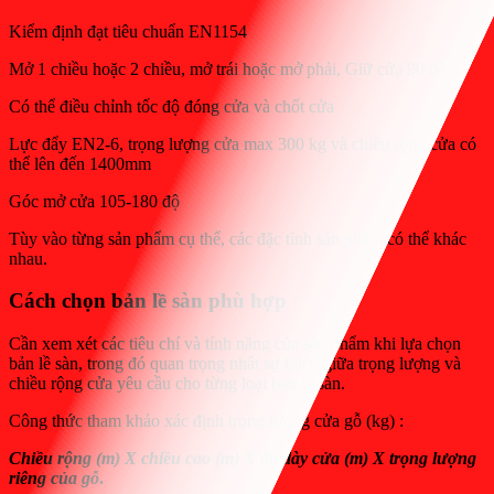
Kiểm định đạt tiêu chuẩn EN1154
Mở 1 chiều hoặc 2 chiều, mở trái hoặc mở phải, Giữ cửa 90 độ
Có thể điều chỉnh tốc độ đóng cửa và chốt cửa
Lực đẩy EN2-6, trọng lượng cửa max 300 kg và chiều rộng cửa có
thể lên đến 1400mm
Góc mở cửa 105-180 độ
Tùy vào từng sản phẩm cụ thể, các đặc tính sản phẩm có thể khác
nhau.
Cách chọn bản lề sàn phù hợp
Cần xem xét các tiêu chí và tính năng của sản phẩm khi lựa chọn
bản lề sàn, trong đó quan trọng nhất sự thích giữa trọng lượng và
chiều rộng cửa yêu cầu cho từng loại bản lề sàn.
Công thức tham khảo xác định trọng lượng cửa gỗ (kg) :
Chiều rộng (m) X chiều cao (m) X độ dày cửa (m) X trọng lượng
riêng của gỗ
.