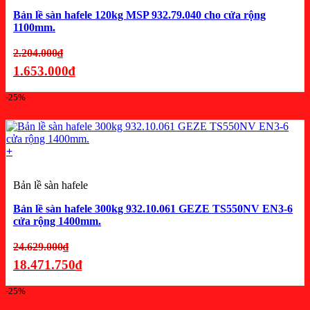
Bản lề sàn hafele 120kg MSP 932.79.040 cho cửa rộng
1100mm.
Giá
2.204.000
₫
gốc
1.653.000
₫
là:
Giá
-25%
2.204.000₫.
hiện
tại
là:
+
1.653.000₫.
Bản lề sàn hafele
Bản lề sàn hafele 300kg 932.10.061 GEZE TS550NV EN3-6
cửa rộng 1400mm.
Giá
24.629.000
₫
gốc
18.471.750
₫
là:
Giá
-25%
24.629.000₫.
hiện