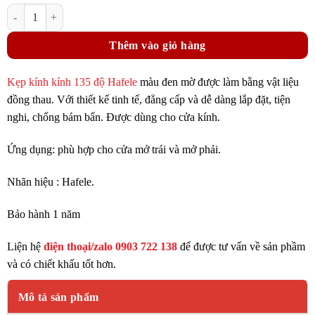
645.000₫.
Kẹp Kính Kính 135 Độ Hafele 981.77.915 Màu Đen Mờ số lượng
hiện
tại
Thêm vào giỏ hàng
là:
483.750₫.
Kẹp kính kính 135 độ Hafele
màu đen mờ được làm bằng vật liệu
đồng thau. Với thiết kế tinh tế, đẳng cấp và dễ dàng lắp đặt, tiện
nghi, chống bám bẩn. Được dùng cho cửa kính.
Ứng dụng: phù hợp cho cửa mở trái và mở phải.
Nhãn hiệu : Hafele.
Bảo hành 1 năm
Liện hệ
điện thoại/zalo 0903 722 138
để được tư vấn về sản phầm
và có chiết khấu tốt hơn.
Mô tả sản phẩm