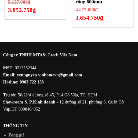
Giá
rộng 600mm
5.137.000
₫
gốc
3.852.750
₫
Giá
4.873.000
₫
là:
gốc
3.654.750
₫
Giá
5.137.000₫.
là:
hiện
Giá
4.873.000₫.
tại
hiện
là:
tại
3.852.750₫.
là:
3.654.750₫.
Công ty TNHH MTA& Czech Việt Nam
MST
: 0313552344
Email:
yennguyen.vinhomevn@gmail.com
Hotline:
0903 722 138
Trụ sở:
50/22/4 đường số 45, P14 Gò Vấp, TP. HCM
Showroom & P.Kinh doanh
- 12 đường số 21, phường 8, Quận Gò
Vấp.ĐT 0908404052
THÔNG TIN
Bảng giá