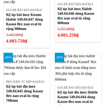
GIÁ ĐỂ BÁT ĐĨA HAFELE
Kệ úp bát inox Hafele
GIÁ ĐỂ BÁT ĐĨA HAFELE
549.04.046 dòng Kason
Kệ úp bát inox Kosmo
flex nan oval tủ rộng
Hafele 549.04.047 dòng
800mm
Kason flex nan oval tủ
Giá
rộng 900mm
5.335.000
₫
gốc
Giá
4.001.250
₫
5.445.000
₫
là:
gốc
4.083.750
₫
Giá
5.335.000₫.
là:
hiện
Giá
5.445.000₫.
tại
hiện
-25%
-25%
là:
tại
4.001.250₫.
là:
4.083.750₫.
PHỤ KIỆN TỦ BẾP HAFELE
Kệ úp bát đĩa inox
GIÁ ĐỂ BÁT ĐĨA HAFELE
549.04.045 dòng Kason
Kệ úp bát đĩa inox Hafele
flex nan oval tủ rộng
Kosmo 549.04.044 dòng
700mm
Kason flex nan oval tủ