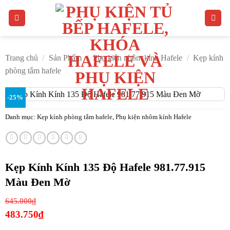
Bỏ
qua
nội
dung
Trang chủ
/
Sản Phẩm
/
Phụ kiện nhôm kính Hafele
/
Kẹp kính
phòng tắm hafele
-25%
Danh mục:
Kẹp kính phòng tắm hafele
,
Phụ kiện nhôm kính Hafele
Kẹp Kính Kính 135 Độ Hafele 981.77.915
Màu Đen Mờ
Giá
645.000
₫
gốc
483.750
₫
là:
Giá