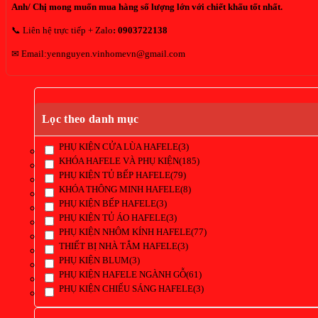
Anh/ Chị mong muốn mua hàng số lượng lớn với chiết khấu tốt nhất.
📞 Liên hệ trực tiếp + Zalo
:
0903722138
✉ Email:yennguyen.vinhomevn@gmail.com
Lọc theo danh mục
PHỤ KIỆN CỬA LÙA HAFELE
(3)
KHÓA HAFELE VÀ PHỤ KIỆN
(185)
PHỤ KIỆN TỦ BẾP HAFELE
(79)
KHÓA THÔNG MINH HAFELE
(8)
PHỤ KIỆN BẾP HAFELE
(3)
PHỤ KIỆN TỦ ÁO HAFELE
(3)
PHỤ KIỆN NHÔM KÍNH HAFELE
(77)
THIẾT BỊ NHÀ TẮM HAFELE
(3)
PHỤ KIỆN BLUM
(3)
PHỤ KIỆN HAFELE NGÀNH GỖ
(61)
PHỤ KIỆN CHIẾU SÁNG HAFELE
(3)