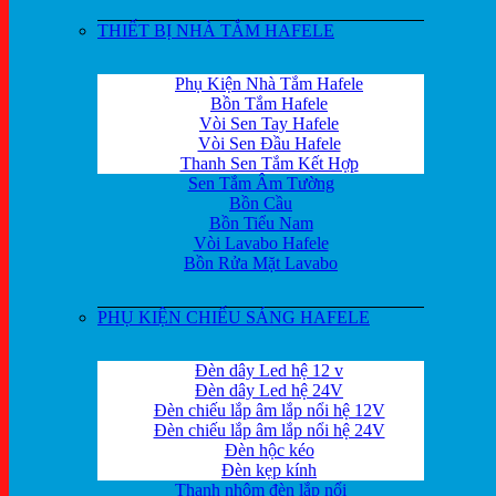
THIẾT BỊ NHÀ TẮM HAFELE
Phụ Kiện Nhà Tắm Hafele
Bồn Tắm Hafele
Vòi Sen Tay Hafele
Vòi Sen Đầu Hafele
Thanh Sen Tắm Kết Hợp
Sen Tắm Âm Tường
Bồn Cầu
Bồn Tiểu Nam
Vòi Lavabo Hafele
Bồn Rửa Mặt Lavabo
PHỤ KIỆN CHIẾU SÁNG HAFELE
Đèn dây Led hệ 12 v
Đèn dây Led hệ 24V
Đèn chiếu lắp âm lắp nổi hệ 12V
Đèn chiếu lắp âm lắp nổi hệ 24V
Đèn hộc kéo
Đèn kẹp kính
Thanh nhôm đèn lắp nổi