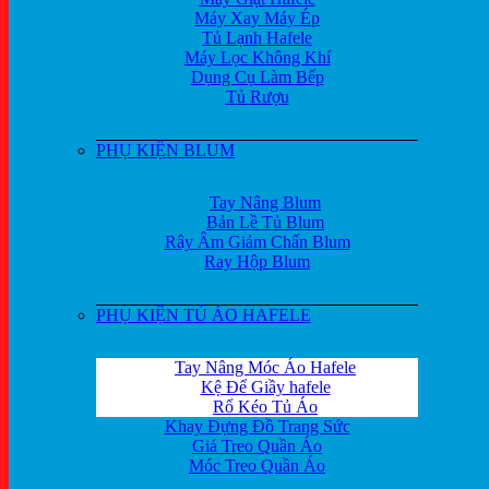
Máy Xay Máy Ép
Tủ Lạnh Hafele
Máy Lọc Không Khí
Dụng Cụ Làm Bếp
Tủ Rượu
PHỤ KIỆN BLUM
Tay Nâng Blum
Bản Lề Tủ Blum
Rây Âm Giảm Chấn Blum
Ray Hộp Blum
PHỤ KIỆN TỦ ÁO HAFELE
Tay Nâng Móc Áo Hafele
Kệ Để Giầy hafele
Rổ Kéo Tủ Áo
Khay Đựng Đồ Trang Sức
Giá Treo Quần Áo
Móc Treo Quần Áo