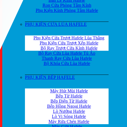
Bản Lề Kính Hafele
Ron Cửa Phòng Tắm Kính
Phụ Kiện Kính Phòng Tắm Hafele
PHỤ KIỆN CỬA LÙA HAFELE
Phụ Kiện Cửa Trượt Hafele Lùa Thẳng
Phụ Kiện Cửa Trượt Xếp Hafele
Bộ Ray Trượt Cửa Kính Hafele
Bộ Ray Cửa Lùa Hafele Tủ Áo
Thanh Ray Cửa Lùa Hafele
Bộ Khóa Cửa Lùa Hafele
PHỤ KIỆN BẾP HAFELE
Máy Hút Mùi Hafele
Bếp Từ Hafele
Bếp Điện Từ Hafele
Bếp Hồng Ngoại Hafele
Lò Nướng Hafele
Lò Vi Sóng Hafele
Máy Rửa Chén Hafele
Máy Giặt Hafele