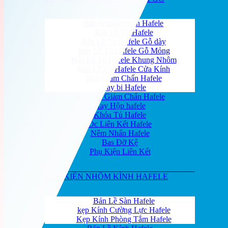
Bản lề giảm chấn Hafele
Bản Lề Tủ Hafele
Bản Lề Tủ Hafele Gỗ dày
Bản Lề Tủ Hafele Gỗ Mỏng
Bản Lề Tủ Hafele Khung Nhôm
Bản Lề Tủ Hafele Cửa Kính
Ray Giảm Chấn Hafele
Ray bi Hafele
Ray Âm Giảm Chấn Hafele
Ray Hộp hafele
Khóa Tủ Hafele
Ốc Liên Kết Hafele
Nêm Nhấn Hafele
Bas Đỡ Kệ
Phụ Kiện Liên Kết
PHỤ KIỆN NHÔM KÍNH HAFELE
Bản Lề Sàn Hafele
kẹp Kính Cường Lực Hafele
Kẹp Kính Phòng Tắm Hafele