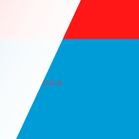
 Điện thoại/zalo
0903 722 138