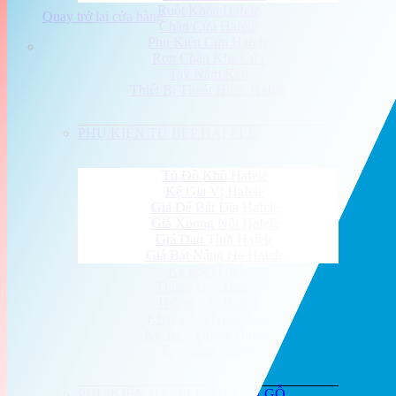
Ruột Khóa Hafele
Quay trở lại cửa hàng
Chặn Cửa Hafele
Phụ Kiện Cửa Hafele
Ron Chặn Khe Cửa
Tay Nắm Kéo
Thiết Bị Thoát Hiểm Hafele
PHỤ KIỆN TỦ BẾP HAFELE
Tủ Đồ Khô Hafele
Kệ Gia Vị Hafele
Giá Để Bát Đĩa Hafele
Giá Xoong Nồi Hafele
Giá Dao Thớt Hafele
Giá Bát Nâng Hạ Hafele
Kệ góc Hafele
Thùng Gạo Hafele
Thùng Rác Hafele
Khay Chia Ngăn Kéo
Kệ Treo Tường Hafele
Tay Nâng Hafele
PHỤ KIỆN HAFELE NGÀNH GỖ