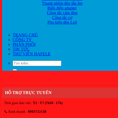
Thanh nhôm đèn lắp âm
Biến điện adapter
Công tắc cảm ứng
Công tắc cơ
Phụ kiện đèn Led
TRANG CHỦ
CÔNG TY
PHÂN PHỐI
TIN TỨC
THƯ VIỆN HAFELE
Tìm
kiếm:
HỖ TRỢ TRỰC TUYẾN
Thời gian làm việc:
T2 - T7 (7h30 - 17h)
📞 Kinh doanh :
0903722138