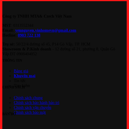
hiện
tại
là:
Công ty TNHH MTA& Czech Việt Nam
785.700₫.
MST
: 0313552344
Email:
yennguyen.vinhomevn@gmail.com
Hotline:
0903 722 138
Trụ sở:
50/22/4 đường số 45, P14 Gò Vấp, TP. HCM
Showroom & P.Kinh doanh
- 12 đường số 21, phường 8, Quận Gò
Vấp.ĐT 0908404052
THÔNG TIN
Bảng giá
Khuyến mại
Tin tức
Tìm kiếm
CHÍNH SÁCH
Chính sách chung
Chính sách bảo hành bảo trì
Chính sách vận chuyển
Chính sách bảo mật
BẢN ĐỒ