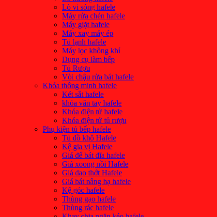
Lò vi sóng hafele
Máy rửa chén hafele
Máy giặt hafele
Máy xay máy ép
Tủ lạnh hafele
Máy lọc không khí
Dụng cụ làm bếp
Tủ Rượu
Vòi chậu rửa bát hafele
Khóa thông minh hafele
Két sắt hafele
khóa vân tay hafele
Khóa điện tử hafele
Khóa điện tử tủ rượu
Phụ kiện tủ bếp hafele
Tủ đồ khô Hafele
Kệ gia vị Hafele
Giá để bát đĩa hafele
Giá xoong nồi Hafele
Giá dao thớt Hafele
Giá bát nâng hạ hafele
Kệ góc hafele
Thùng gạo hafele
Thùng rác hafele
Khay chia ngăn kéo hafele