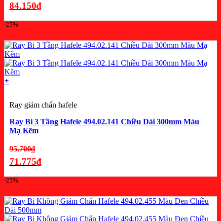
gốc
84.150
₫
là:
Giá
-25%
112.200₫.
hiện
tại
là:
84.150₫.
+
Ray giảm chấn hafele
Ray Bi 3 Tầng Hafele 494.02.141 Chiều Dài 300mm Màu
Mạ Kẽm
Giá
95.700
₫
gốc
71.775
₫
là:
Giá
-25%
95.700₫.
hiện
tại
là: