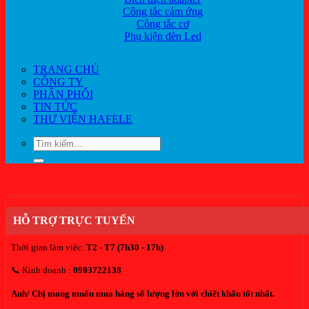
Công tắc cảm ứng
Công tắc cơ
Phụ kiện đèn Led
TRANG CHỦ
CÔNG TY
PHÂN PHỐI
TIN TỨC
THƯ VIỆN HAFELE
Tìm
kiếm:
HỖ TRỢ TRỰC TUYẾN
Thời gian làm việc:
T2 - T7 (7h30 - 17h)
📞 Kinh doanh :
0903722138
Anh/ Chị mong muốn mua hàng số lượng lớn với chiết khấu tốt nhất.