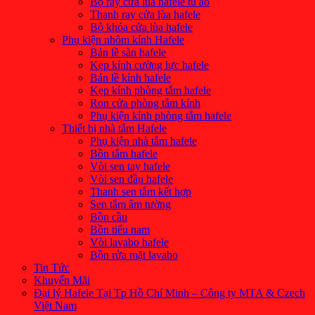
Bộ ray cửa lùa hafele tủ áo
Thanh ray cửa lùa hafele
Bộ khóa cửa lùa hafele
Phụ kiện nhôm kính Hafele
Bản lề sàn hafele
Kẹp kính cường lực hafele
Bản lề kính hafele
Kẹp kính phòng tắm hafele
Ron cửa phòng tắm kính
Phụ kiện kính phòng tắm hafele
Thiết bị nhà tắm Hafele
Phụ kiện nhà tắm hafele
Bồn tắm hafele
Vòi sen tay hafele
Vòi sen đầu hafele
Thanh sen tắm kết hợp
Sen tắm âm tường
Bồn cầu
Bồn tiểu nam
Vòi lavabo hafele
Bồn rửa mặt lavabo
Tin Tức
Khuyến Mãi
Đại lý Hafele Tại Tp Hồ Chí Minh – Công ty MTA & Czech
Việt Nam