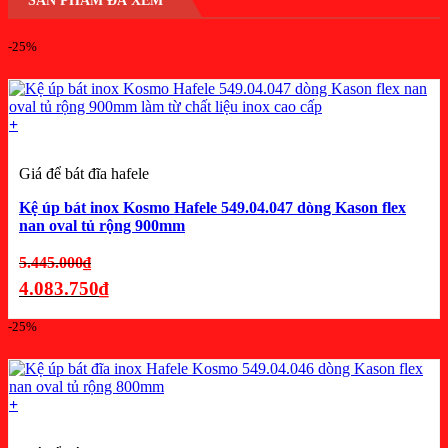
SẢN PHẨM ĐÃ XEM
tại
là:
-25%
99.000₫.
+
Giá để bát đĩa hafele
Kệ úp bát inox Kosmo Hafele 549.04.047 dòng Kason flex
nan oval tủ rộng 900mm
Giá
5.445.000
₫
gốc
4.083.750
₫
là:
Giá
-25%
5.445.000₫.
hiện
tại
là:
+
4.083.750₫.