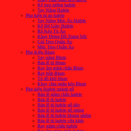
Kệ treo tường hafele
Tay Nâng Hafele
Phụ kiện tủ áo hafele
Tay Nâng Móc Áo Hafele
Kệ Để Giày Hafele
Rổ Kéo Tủ Áo
Khay Đựng Đồ Trang Sức
Giá Treo Quần Áo
Móc Treo Quần Áo
Phụ Kiện Blum
Tay nâng Blum
Bản lề tủ Blum
Ray âm giảm chấn Blum
Ray hôp Blum
Tủ đồ khô blum
Khay chia ngăn kéo Blum
Phụ kiện Hafele ngành gỗ
Bản lề giảm chấn hafele
Bản lề tủ hafele
Bản lề tủ hafele gỗ dày
Bản lề tủ hafele gỗ mỏng
Bản lề tủ hafele khung nhôm
Bản lề tủ hafele cửa kính
Ray giảm chấn hafele