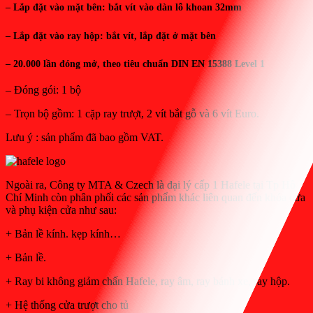
– Lắp đặt vào mặt bên: bắt vít vào dàn lỗ khoan 32mm
– Lắp đặt vào ray hộp: bắt vít, lắp đặt ở mặt bên
– 20.000 lần đóng mở, theo tiêu chuẩn DIN EN 15388 Level 1
– Đóng gói: 1 bộ
– Trọn bộ gồm: 1 cặp ray trượt, 2 vít bắt gỗ và 6 vít Euro.
Lưu ý : sản phẩm đã bao gồm VAT.
Ngoài ra, Công ty MTA & Czech là đại lý cấp 1 Hafele tại Tp Hồ
Chí Minh còn phân phối các sản phẩm khác liên quan đến khóa cửa
và phụ kiện cửa như sau:
+ Bản lề kính. kẹp kính…
+ Bản lề.
+ Ray bi không giảm chấn Hafele, ray âm, ray bánh xe, ray hộp.
+ Hệ thống cửa trượt cho tủ