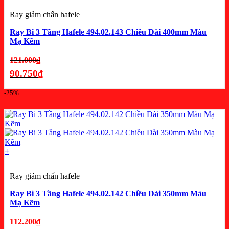
Ray giảm chấn hafele
Ray Bi 3 Tầng Hafele 494.02.143 Chiều Dài 400mm Màu
Mạ Kẽm
Giá
121.000
₫
gốc
90.750
₫
là:
Giá
-25%
121.000₫.
hiện
tại
là:
90.750₫.
+
Ray giảm chấn hafele
Ray Bi 3 Tầng Hafele 494.02.142 Chiều Dài 350mm Màu
Mạ Kẽm
Giá
112.200
₫