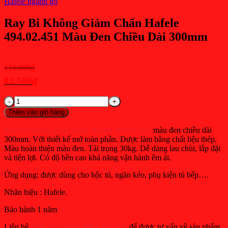
Hafele ngành gỗ
Ray Bi Không Giảm Chấn Hafele
494.02.451 Màu Đen Chiều Dài 300mm
Giá
110.000
₫
gốc
82.500
₫
là:
Giá
Ray
110.000₫.
hiện
Bi
Thêm vào giỏ hàng
tại
Không
Giảm
là:
Ray bi không giảm chấn Hafele 494.02.451
màu đen chiều dài
Chấn
300mm. Với thiết kế mở toàn phần. Được làm bằng chất liệu thép.
82.500₫.
Hafele
Màu hoàn thiện màu đen. Tải trọng 30kg. Dễ dàng lau chùi, lắp đặt
494.02.451
và tiện lợi. Có độ bền cao khả năng vận hành êm ái.
Màu
Đen
Ứng dụng: được dùng cho hộc tủ, ngăn kéo, phụ kiện tủ bếp….
Chiều
Dài
Nhãn hiệu : Hafele.
300mm
Bảo hành 1 năm
số
lượng
Liện hệ
điện thoại/zalo 0903 722 138
để được tư vấn về sản phẩm