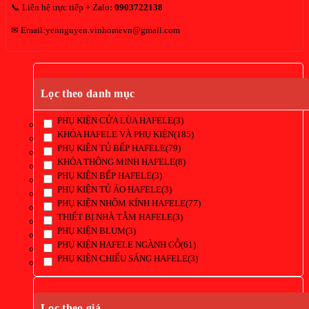
📞 Liên hệ trực tiếp + Zalo
:
0903722138
✉ Email:yennguyen.vinhomevn@gmail.com
Lọc theo danh mục
PHỤ KIỆN CỬA LÙA HAFELE
(3)
KHÓA HAFELE VÀ PHỤ KIỆN
(185)
PHỤ KIỆN TỦ BẾP HAFELE
(79)
KHÓA THÔNG MINH HAFELE
(8)
PHỤ KIỆN BẾP HAFELE
(3)
PHỤ KIỆN TỦ ÁO HAFELE
(3)
PHỤ KIỆN NHÔM KÍNH HAFELE
(77)
THIẾT BỊ NHÀ TẮM HAFELE
(3)
PHỤ KIỆN BLUM
(3)
PHỤ KIỆN HAFELE NGÀNH GỖ
(61)
PHỤ KIỆN CHIẾU SÁNG HAFELE
(3)
Lọc theo giá