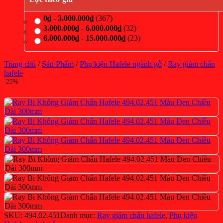
0
₫
-
3.000.000
₫
(367)
3.000.000
₫
-
6.000.000
₫
(32)
6.000.000
₫
-
15.000.000
₫
(23)
Trang chủ
/
Sản Phẩm
/
Phụ kiện Hafele ngành gỗ
/
Ray giảm chấn
hafele
-25%
SKU:
494.02.451
Danh mục:
Ray giảm chấn hafele
,
Phụ kiện