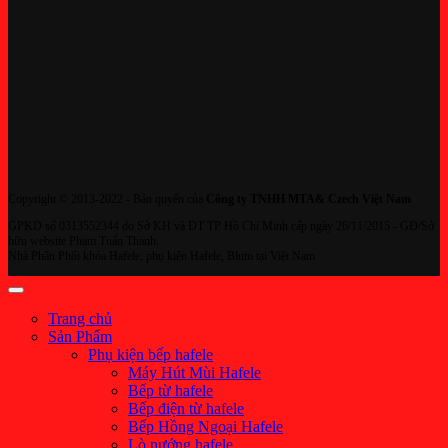
Copyright © 2013-2022 - Bản quyển của
Công ty TNHH MTA& Czech Việt Nam
GPKD số 0313552344 do Sở KH và ĐT TP Hồ Chí Minh cấp ngày 26/11/2015 - GĐ/Sở
hữu website Phạm Tuấn Thanh.
Nhà Phân Phối khóa Hafele, phụ kiện Hafele, Blum tại Việt Nam
Trang chủ
Sản Phẩm
Phụ kiện bếp hafele
Máy Hút Mùi Hafele
Bếp từ hafele
Bếp điện từ hafele
Bếp Hồng Ngoại Hafele
Lò nướng hafele