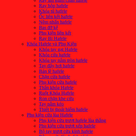
Ray âm giảm chấn hafele
Ray hộp hafele
Khóa tủ hafele
Ốc liên kết hafele
Nêm nhấn hafele
Bas đỡ kệ
Phụ kiện liên kết
Ray Bi Hafele
Khóa Hafele và Phụ Kiện
Khóa tay gạt Hafele
Khóa cửa hafele
Khóa tay nắm tròn hafele
Tay đẩy hơi hafele
Bản lề hafele
Chặn cửa hafele
Phụ kiện cửa hafele
Thân khóa Hafele
Ruột Khóa Hafele
Ron chặn khe cửa
Tay nắm kéo
Thiết bị thoát hiểm hafele
Phụ kiện cửa lùa Hafele
Phụ kiện cửa trượt hafele lùa thẳng
Phụ kiện cửa trượt xếp hafele
Bộ ray trượt cửa kính hafele