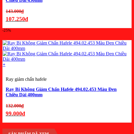
Chiều Dài 450mm
Giá
143.000
₫
gốc
107.250
₫
là:
Giá
-25%
143.000₫.
hiện
tại
là:
107.250₫.
+
Ray giảm chấn hafele
Ray Bi Không Giảm Chấn Hafele 494.02.453 Màu Đen
Chiều Dài 400mm
Giá
132.000
₫
gốc
99.000
₫
là:
Giá
132.000₫.
hiện