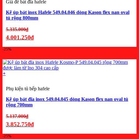
Giá để bát đĩa hafele
Kệ úp bát inox Hafele 549.04.046 dòng Kason flex nan oval
tủ rộng 800mm
Giá
5.335.000
₫
gốc
4.001.250
₫
là:
Giá
-25%
5.335.000₫.
hiện
tại
là:
+
4.001.250₫.
Phụ kiện tủ bếp hafele
Kệ úp bát đĩa inox 549.04.045 dòng Kason flex nan oval tủ
rộng 700mm
Giá
5.137.000
₫
gốc
3.852.750
₫
là:
Giá
-25%
5.137.000₫.