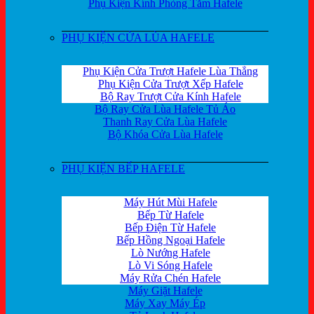
Phụ Kiện Kính Phòng Tắm Hafele
PHỤ KIỆN CỬA LÙA HAFELE
Phụ Kiện Cửa Trượt Hafele Lùa Thẳng
Phụ Kiện Cửa Trượt Xếp Hafele
Bộ Ray Trượt Cửa Kính Hafele
Bộ Ray Cửa Lùa Hafele Tủ Áo
Thanh Ray Cửa Lùa Hafele
Bộ Khóa Cửa Lùa Hafele
PHỤ KIỆN BẾP HAFELE
Máy Hút Mùi Hafele
Bếp Từ Hafele
Bếp Điện Từ Hafele
Bếp Hồng Ngoại Hafele
Lò Nướng Hafele
Lò Vi Sóng Hafele
Máy Rửa Chén Hafele
Máy Giặt Hafele
Máy Xay Máy Ép