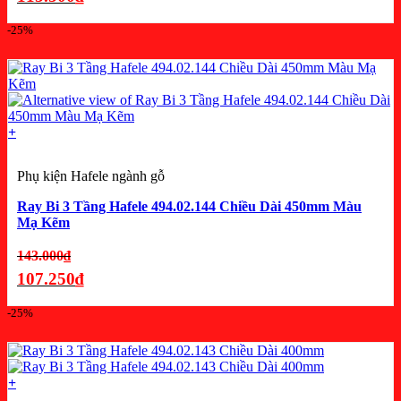
là:
Giá
-25%
154.000₫.
hiện
tại
là:
115.500₫.
+
Phụ kiện Hafele ngành gỗ
Ray Bi 3 Tầng Hafele 494.02.144 Chiều Dài 450mm Màu
Mạ Kẽm
Giá
143.000
₫
gốc
107.250
₫
là:
Giá
-25%
143.000₫.
hiện
tại
là:
+
107.250₫.