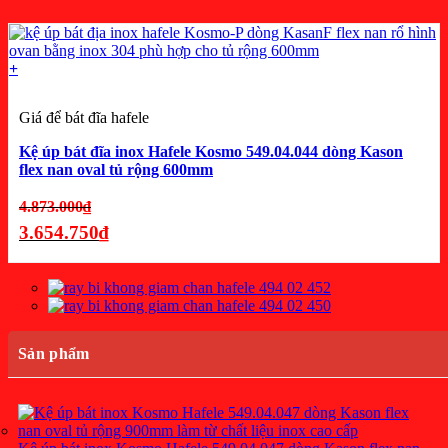
hiện
tại
là:
+
3.852.750₫.
Giá để bát đĩa hafele
Kệ úp bát đĩa inox Hafele Kosmo 549.04.044 dòng Kason
flex nan oval tủ rộng 600mm
Giá
4.873.000
₫
gốc
3.654.750
₫
là:
Giá
4.873.000₫.
hiện
tại
là:
3.654.750₫.
Sản phẩm