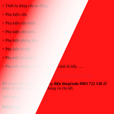
+ Thiết bị đóng cửa tự động.
+ Phụ kiện cửa.
+ Phụ kiện cửa trượt.
+ Phụ kiện cửa kính.
+ Phụ kiện phòng tắm.
+ Phụ kiện tủ bếp
+ Phụ kiện tủ quần áo
+ Phụ kiện Blum: bản lề, tay nâng cánh tủ bếp…..
Xem thêm phụ kiện
Ray Bi Không Giảm Chấn Hafele
Để có giá bán tốt nhất, vui lòng
điện thoại/zalo 0903 722 138
để
được tư vấn báo giá nhanh chóng và chi tiết.
Trân trọng.
Đánh giá