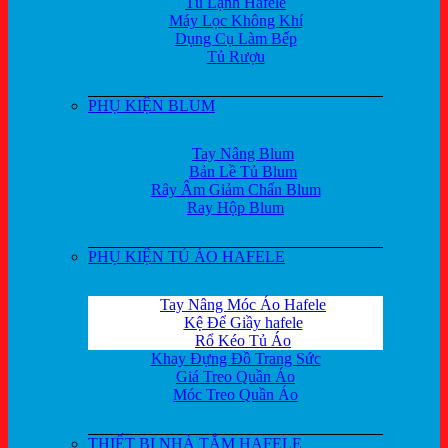
Tủ Lạnh Hafele
Máy Lọc Không Khí
Dụng Cụ Làm Bếp
Tủ Rượu
PHỤ KIỆN BLUM
Tay Nâng Blum
Bản Lề Tủ Blum
Rây Âm Giảm Chấn Blum
Ray Hộp Blum
PHỤ KIỆN TỦ ÁO HAFELE
Tay Nâng Móc Áo Hafele
Kệ Để Giầy hafele
Rổ Kéo Tủ Áo
Khay Đựng Đồ Trang Sức
Giá Treo Quần Áo
Móc Treo Quần Áo
THIẾT BỊ NHÀ TẮM HAFELE