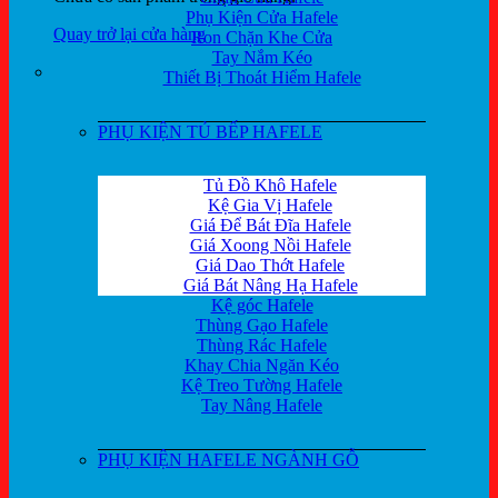
Phụ Kiện Cửa Hafele
Quay trở lại cửa hàng
Ron Chặn Khe Cửa
Tay Nắm Kéo
Thiết Bị Thoát Hiểm Hafele
PHỤ KIỆN TỦ BẾP HAFELE
Tủ Đồ Khô Hafele
Kệ Gia Vị Hafele
Giá Để Bát Đĩa Hafele
Giá Xoong Nồi Hafele
Giá Dao Thớt Hafele
Giá Bát Nâng Hạ Hafele
Kệ góc Hafele
Thùng Gạo Hafele
Thùng Rác Hafele
Khay Chia Ngăn Kéo
Kệ Treo Tường Hafele
Tay Nâng Hafele
PHỤ KIỆN HAFELE NGÀNH GỖ