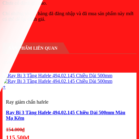
Chưa có đánh giá nào.
Chỉ những khách hàng đã đăng nhập và đã mua sản phẩm này mới
có thể để lại đánh giá.
SẢN PHẨM LIÊN QUAN
-25%
+
Ray giảm chấn hafele
Ray Bi 3 Tầng Hafele 494.02.145 Chiều Dài 500mm Màu
Mạ Kẽm
Giá
154.000
₫
gốc
115.500
₫