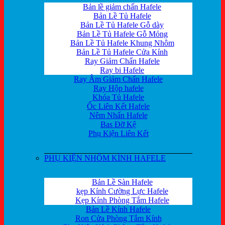
Bản lề giảm chấn Hafele
Bản Lề Tủ Hafele
Bản Lề Tủ Hafele Gỗ dày
Bản Lề Tủ Hafele Gỗ Mỏng
Bản Lề Tủ Hafele Khung Nhôm
Bản Lề Tủ Hafele Cửa Kính
Ray Giảm Chấn Hafele
Ray bi Hafele
Ray Âm Giảm Chấn Hafele
Ray Hộp hafele
Khóa Tủ Hafele
Ốc Liên Kết Hafele
Nêm Nhấn Hafele
Bas Đỡ Kệ
Phụ Kiện Liên Kết
PHỤ KIỆN NHÔM KÍNH HAFELE
Bản Lề Sàn Hafele
kẹp Kính Cường Lực Hafele
Kẹp Kính Phòng Tắm Hafele
Bản Lề Kính Hafele
Ron Cửa Phòng Tắm Kính