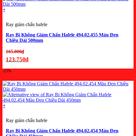
71.775₫.
+
Ray giảm chấn hafele
Ray Bi Không Giảm Chấn Hafele 494.02.455 Màu Đen
Chiều Dài 500mm
Giá
165.000
₫
gốc
123.750
₫
là:
Giá
-25%
165.000₫.
hiện
tại
là:
123.750₫.
+
Ray giảm chấn hafele
Ray Bi Không Giảm Chấn Hafele 494.02.454 Màu Đen