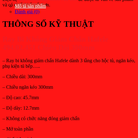
và có chiết khấu tốt hơn.
Mô tả sản phẩm
Đánh giá (0)
THÔNG SỐ KỸ THUẬT
Ray Bi Không Giảm Chấn Hafele
494.02.45
1
Chiều Dài
30
0mm
– Ray bi không giảm chấn Hafele dành 3 tầng cho hộc tủ, ngăn kéo,
phụ kiện tủ bếp…..
– Chiều dài: 300mm
– Chiều ngăn kéo 300mm
– Độ cao: 45.7mm
– Độ dày: 12.7mm
– Không có chức năng đóng giảm chấn
– Mở toàn phần