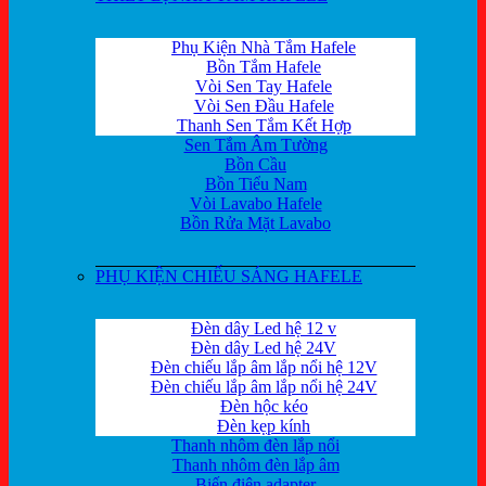
Phụ Kiện Nhà Tắm Hafele
Bồn Tắm Hafele
Vòi Sen Tay Hafele
Vòi Sen Đầu Hafele
Thanh Sen Tắm Kết Hợp
Sen Tắm Âm Tường
Bồn Cầu
Bồn Tiểu Nam
Vòi Lavabo Hafele
Bồn Rửa Mặt Lavabo
PHỤ KIỆN CHIẾU SÁNG HAFELE
Đèn dây Led hệ 12 v
Đèn dây Led hệ 24V
Đèn chiếu lắp âm lắp nổi hệ 12V
Đèn chiếu lắp âm lắp nổi hệ 24V
Đèn hộc kéo
Đèn kẹp kính
Thanh nhôm đèn lắp nổi
Thanh nhôm đèn lắp âm
Biến điện adapter