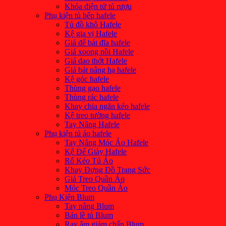
Khóa điện tử tủ rượu
Phụ kiện tủ bếp hafele
Tủ đồ khô Hafele
Kệ gia vị Hafele
Giá để bát đĩa hafele
Giá xoong nồi Hafele
Giá dao thớt Hafele
Giá bát nâng hạ hafele
Kệ góc hafele
Thùng gạo hafele
Thùng rác hafele
Khay chia ngăn kéo hafele
Kệ treo tường hafele
Tay Nâng Hafele
Phụ kiện tủ áo hafele
Tay Nâng Móc Áo Hafele
Kệ Để Giày Hafele
Rổ Kéo Tủ Áo
Khay Đựng Đồ Trang Sức
Giá Treo Quần Áo
Móc Treo Quần Áo
Phụ Kiện Blum
Tay nâng Blum
Bản lề tủ Blum
Ray âm giảm chấn Blum