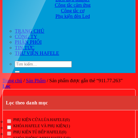
Công tắc cảm ứng
Công tắc cơ
Phụ kiện đèn Led
TRANG CHỦ
CÔNG TY
PHÂN PHỐI
TIN TỨC
THƯ VIỆN HAFELE
Tìm
kiếm:
Trang chủ
/
Sản Phẩm
/
Sản phẩm được gắn thẻ “911.77.263”
Lọc
Lọc theo danh mục
PHỤ KIỆN CỬA LÙA HAFELE
(0)
KHÓA HAFELE VÀ PHỤ KIỆN
(1)
PHỤ KIỆN TỦ BẾP HAFELE
(0)