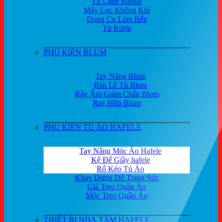
Tủ Lạnh Hafele
Máy Lọc Không Khí
Dụng Cụ Làm Bếp
Tủ Rượu
PHỤ KIỆN BLUM
Tay Nâng Blum
Bản Lề Tủ Blum
Rây Âm Giảm Chấn Blum
Ray Hộp Blum
PHỤ KIỆN TỦ ÁO HAFELE
Tay Nâng Móc Áo Hafele
Kệ Để Giầy hafele
Rổ Kéo Tủ Áo
Khay Đựng Đồ Trang Sức
Giá Treo Quần Áo
Móc Treo Quần Áo
THIẾT BỊ NHÀ TẮM HAFELE