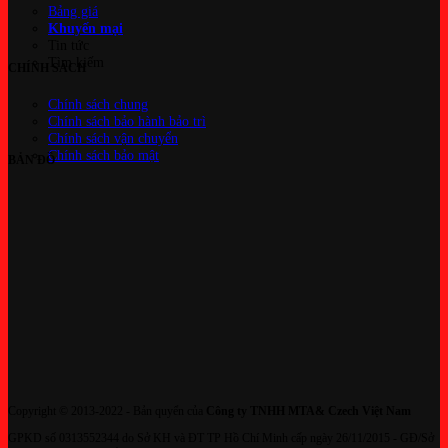
Bảng giá
Khuyến mại
Tin tức
Tìm kiếm
CHÍNH SÁCH
Chính sách chung
Chính sách bảo hành bảo trì
Chính sách vận chuyển
Chính sách bảo mật
BẢN ĐỒ
Copyright © 2013-2022 - Bản quyển của
Công ty TNHH MTA& Czech Việt Nam
GPKD số 0313552344 do Sở KH và ĐT TP Hồ Chí Minh cấp ngày 26/11/2015 - GĐ/Sở