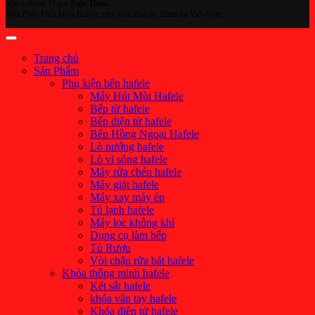
hữu website Phạm Tuấn Thanh.
Nhà Phân Phối khóa Hafele, phụ kiện Hafele, Blum tại Việt Nam
Trang chủ
Sản Phẩm
Phụ kiện bếp hafele
Máy Hút Mùi Hafele
Bếp từ hafele
Bếp điện từ hafele
Bếp Hồng Ngoại Hafele
Lò nướng hafele
Lò vi sóng hafele
Máy rửa chén hafele
Máy giặt hafele
Máy xay máy ép
Tủ lạnh hafele
Máy lọc không khí
Dụng cụ làm bếp
Tủ Rượu
Vòi chậu rửa bát hafele
Khóa thông minh hafele
Két sắt hafele
khóa vân tay hafele
Khóa điện tử hafele