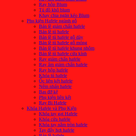
Ray hôp Blum
Tủ đồ khô blum
Khay chia ngăn kéo Blum
Phụ kiện Hafele ngành gỗ
Bản lề giảm chấn hafele
Bản lề tủ hafele
Bản lề tủ hafele gỗ dày
Bản lề tủ hafele gỗ mỏng
Bản lề tủ hafele khung nhôm
Bản lề tủ hafele cửa kính
Ray giảm chấn hafele
Ray âm giảm chấn hafele
Ray hộp hafele
Khóa tủ hafele
Ốc liên kết hafele
Nêm nhấn hafele
Bas đỡ kệ
Phụ kiện liên kết
Ray Bi Hafele
Khóa Hafele và Phụ Kiện
Khóa tay gạt Hafele
Khóa cửa hafele
Khóa tay nắm tròn hafele
Tay đẩy hơi hafele
Bản lề hafele