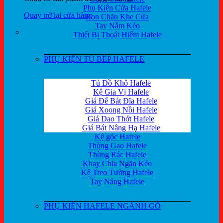
Phụ Kiện Cửa Hafele
Quay trở lại cửa hàng
Ron Chặn Khe Cửa
Tay Nắm Kéo
Thiết Bị Thoát Hiểm Hafele
PHỤ KIỆN TỦ BẾP HAFELE
Tủ Đồ Khô Hafele
Kệ Gia Vị Hafele
Giá Để Bát Đĩa Hafele
Giá Xoong Nồi Hafele
Giá Dao Thớt Hafele
Giá Bát Nâng Hạ Hafele
Kệ góc Hafele
Thùng Gạo Hafele
Thùng Rác Hafele
Khay Chia Ngăn Kéo
Kệ Treo Tường Hafele
Tay Nâng Hafele
PHỤ KIỆN HAFELE NGÀNH GỖ