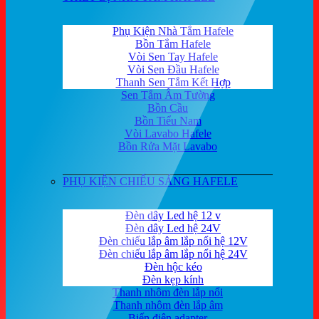
Phụ Kiện Nhà Tắm Hafele
Bồn Tắm Hafele
Vòi Sen Tay Hafele
Vòi Sen Đầu Hafele
Thanh Sen Tắm Kết Hợp
Sen Tắm Âm Tường
Bồn Cầu
Bồn Tiểu Nam
Vòi Lavabo Hafele
Bồn Rửa Mặt Lavabo
PHỤ KIỆN CHIẾU SÁNG HAFELE
Đèn dây Led hệ 12 v
Đèn dây Led hệ 24V
Đèn chiếu lắp âm lắp nổi hệ 12V
Đèn chiếu lắp âm lắp nổi hệ 24V
Đèn hộc kéo
Đèn kẹp kính
Thanh nhôm đèn lắp nổi
Thanh nhôm đèn lắp âm
Biến điện adapter