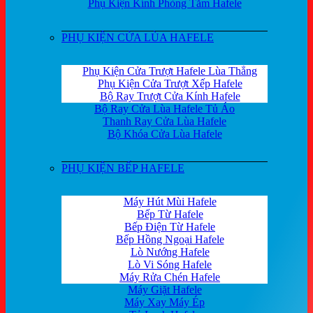
Phụ Kiện Kính Phòng Tắm Hafele
PHỤ KIỆN CỬA LÙA HAFELE
Phụ Kiện Cửa Trượt Hafele Lùa Thẳng
Phụ Kiện Cửa Trượt Xếp Hafele
Bộ Ray Trượt Cửa Kính Hafele
Bộ Ray Cửa Lùa Hafele Tủ Áo
Thanh Ray Cửa Lùa Hafele
Bộ Khóa Cửa Lùa Hafele
PHỤ KIỆN BẾP HAFELE
Máy Hút Mùi Hafele
Bếp Từ Hafele
Bếp Điện Từ Hafele
Bếp Hồng Ngoại Hafele
Lò Nướng Hafele
Lò Vi Sóng Hafele
Máy Rửa Chén Hafele
Máy Giặt Hafele
Máy Xay Máy Ép