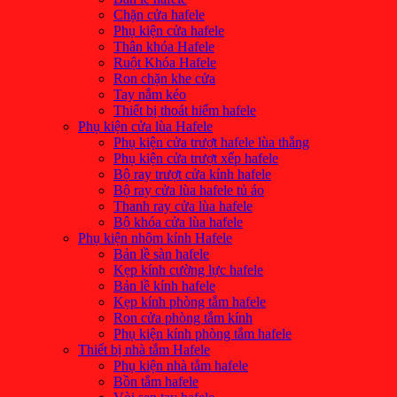
Chặn cửa hafele
Phụ kiện cửa hafele
Thân khóa Hafele
Ruột Khóa Hafele
Ron chặn khe cửa
Tay nắm kéo
Thiết bị thoát hiểm hafele
Phụ kiện cửa lùa Hafele
Phụ kiện cửa trượt hafele lùa thẳng
Phụ kiện cửa trượt xếp hafele
Bộ ray trượt cửa kính hafele
Bộ ray cửa lùa hafele tủ áo
Thanh ray cửa lùa hafele
Bộ khóa cửa lùa hafele
Phụ kiện nhôm kính Hafele
Bản lề sàn hafele
Kẹp kính cường lực hafele
Bản lề kính hafele
Kẹp kính phòng tắm hafele
Ron cửa phòng tắm kính
Phụ kiện kính phòng tắm hafele
Thiết bị nhà tắm Hafele
Phụ kiện nhà tắm hafele
Bồn tắm hafele