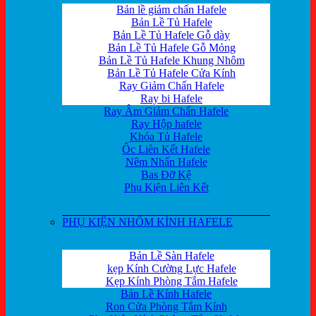
Bản lề giảm chấn Hafele
Bản Lề Tủ Hafele
Bản Lề Tủ Hafele Gỗ dày
Bản Lề Tủ Hafele Gỗ Mỏng
Bản Lề Tủ Hafele Khung Nhôm
Bản Lề Tủ Hafele Cửa Kính
Ray Giảm Chấn Hafele
Ray bi Hafele
Ray Âm Giảm Chấn Hafele
Ray Hộp hafele
Khóa Tủ Hafele
Ốc Liên Kết Hafele
Nêm Nhấn Hafele
Bas Đỡ Kệ
Phụ Kiện Liên Kết
PHỤ KIỆN NHÔM KÍNH HAFELE
Bản Lề Sàn Hafele
kẹp Kính Cường Lực Hafele
Kẹp Kính Phòng Tắm Hafele
Bản Lề Kính Hafele
Ron Cửa Phòng Tắm Kính