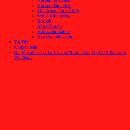
Vòi sen tay hafele
Vòi sen đầu hafele
Thanh sen tắm kết hợp
Sen tắm âm tường
Bồn cầu
Bồn tiểu nam
Vòi lavabo hafele
Bồn rửa mặt lavabo
Tin Tức
Khuyến Mãi
Đại lý Hafele Tại Tp Hồ Chí Minh – Công ty MTA & Czech
Việt Nam