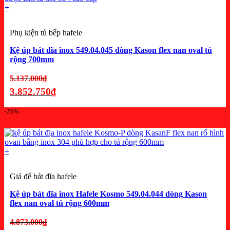
+
4.001.250₫.
Phụ kiện tủ bếp hafele
Kệ úp bát đĩa inox 549.04.045 dòng Kason flex nan oval tủ
rộng 700mm
Giá
5.137.000
₫
gốc
3.852.750
₫
là:
Giá
-25%
5.137.000₫.
hiện
tại
là:
+
3.852.750₫.
Giá để bát đĩa hafele
Kệ úp bát đĩa inox Hafele Kosmo 549.04.044 dòng Kason
flex nan oval tủ rộng 600mm
Giá
4.873.000
₫