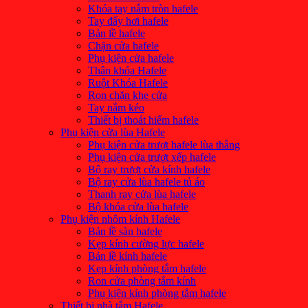
Khóa tay nắm tròn hafele
Tay đẩy hơi hafele
Bản lề hafele
Chặn cửa hafele
Phụ kiện cửa hafele
Thân khóa Hafele
Ruột Khóa Hafele
Ron chặn khe cửa
Tay nắm kéo
Thiết bị thoát hiểm hafele
Phụ kiện cửa lùa Hafele
Phụ kiện cửa trượt hafele lùa thẳng
Phụ kiện cửa trượt xếp hafele
Bộ ray trượt cửa kính hafele
Bộ ray cửa lùa hafele tủ áo
Thanh ray cửa lùa hafele
Bộ khóa cửa lùa hafele
Phụ kiện nhôm kính Hafele
Bản lề sàn hafele
Kẹp kính cường lực hafele
Bản lề kính hafele
Kẹp kính phòng tắm hafele
Ron cửa phòng tắm kính
Phụ kiện kính phòng tắm hafele
Thiết bị nhà tắm Hafele