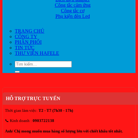
Công tắc cảm ứng
Công tắc cơ
Phụ kiện đèn Led
TRANG CHỦ
CÔNG TY
PHÂN PHỐI
TIN TỨC
THƯ VIỆN HAFELE
Tìm
kiếm:
HỖ TRỢ TRỰC TUYẾN
Thời gian làm việc:
T2 - T7 (7h30 - 17h)
📞 Kinh doanh :
0903722138
Anh/ Chị mong muốn mua hàng số lượng lớn với chiết khấu tốt nhất.