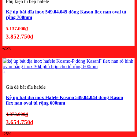
Phụ kiện tủ bếp hafele
Kệ úp bát đĩa inox 549.04.045 dòng Kason flex nan oval tủ
rộng 700mm
Giá
5.137.000
₫
gốc
3.852.750
₫
là:
Giá
-25%
5.137.000₫.
hiện
tại
là:
+
3.852.750₫.
Giá để bát đĩa hafele
Kệ úp bát đĩa inox Hafele Kosmo 549.04.044 dòng Kason
flex nan oval tủ rộng 600mm
Giá
4.873.000
₫
gốc
3.654.750
₫
là:
Giá
-25%
4.873.000₫.