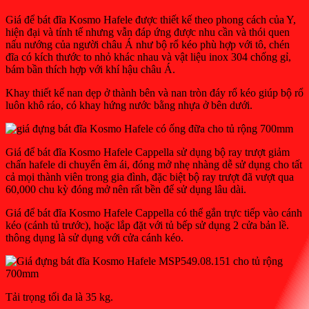
Giá để bát đĩa Kosmo Hafele được thiết kế theo phong cách của Y,
hiện đại và tính tế nhưng vẫn đáp ứng được nhu cần và thói quen
nấu nướng của người châu Á như bộ rổ kéo phù hợp với tô, chén
đĩa có kích thước to nhỏ khác nhau và vật liệu inox 304 chống gỉ,
bám bần thích hợp với khí hậu châu Á.
Khay thiết kế nan dẹp ở thành bên và nan tròn đáy rổ kéo giúp bộ rổ
luôn khô ráo, có khay hứng nước bằng nhựa ở bên dưới.
Giá để bát đĩa Kosmo Hafele Cappella sử dụng bộ ray trượt giảm
chấn hafele di chuyển êm ái, đóng mở nhẹ nhàng dễ sử dụng cho tất
cả mọi thành viên trong gia đình, đặc biệt bộ ray trượt đã vượt qua
60,000 chu kỳ đóng mở nên rất bền để sử dụng lâu dài.
Giá để bát đĩa Kosmo Hafele Cappella có thể gắn trực tiếp vào cánh
kéo (cánh tủ trước), hoặc lắp đặt với tủ bếp sử dụng 2 cửa bản lề.
thông dụng là sử dụng với cửa cánh kéo.
Tải trọng tối đa là 35 kg.