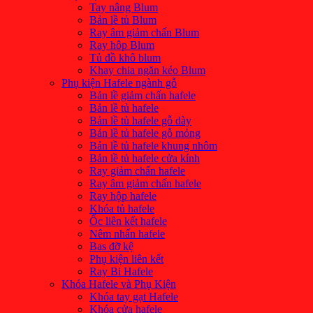
Tay nâng Blum
Bản lề tủ Blum
Ray âm giảm chấn Blum
Ray hôp Blum
Tủ đồ khô blum
Khay chia ngăn kéo Blum
Phụ kiện Hafele ngành gỗ
Bản lề giảm chấn hafele
Bản lề tủ hafele
Bản lề tủ hafele gỗ dày
Bản lề tủ hafele gỗ mỏng
Bản lề tủ hafele khung nhôm
Bản lề tủ hafele cửa kính
Ray giảm chấn hafele
Ray âm giảm chấn hafele
Ray hộp hafele
Khóa tủ hafele
Ốc liên kết hafele
Nêm nhấn hafele
Bas đỡ kệ
Phụ kiện liên kết
Ray Bi Hafele
Khóa Hafele và Phụ Kiện
Khóa tay gạt Hafele
Khóa cửa hafele