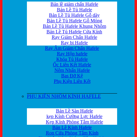
Bản lề giảm chấn Hafele
Bản Lề Tủ Hafele
Bản Lề Tủ Hafele Gỗ dày
Bản Lề Tủ Hafele Gỗ Mỏng
Bản Lề Tủ Hafele Khung Nhôm
Bản Lề Tủ Hafele Cửa Kính
Ray Giảm Chấn Hafele
Ray bi Hafele
Ray Âm Giảm Chấn Hafele
Ray Hộp hafele
Khóa Tủ Hafele
Ốc Liên Kết Hafele
Nêm Nhấn Hafele
Bas Đỡ Kệ
Phụ Kiện Liên Kết
PHỤ KIỆN NHÔM KÍNH HAFELE
Bản Lề Sàn Hafele
kẹp Kính Cường Lực Hafele
Kẹp Kính Phòng Tắm Hafele
Bản Lề Kính Hafele
Ron Cửa Phòng Tắm Kính