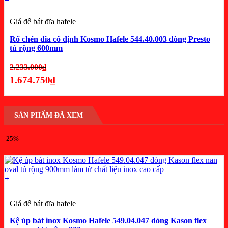
Giá để bát đĩa hafele
Rổ chén đĩa cố định Kosmo Hafele 544.40.003 dòng Presto
tủ rộng 600mm
Giá
2.233.000
₫
gốc
1.674.750
₫
là:
Giá
2.233.000₫.
hiện
SẢN PHẨM ĐÃ XEM
tại
là:
-25%
1.674.750₫.
+
Giá để bát đĩa hafele
Kệ úp bát inox Kosmo Hafele 549.04.047 dòng Kason flex