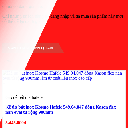
Chưa có đánh giá nào.
Chỉ những khách hàng đã đăng nhập và đã mua sản phẩm này mới
có thể để lại đánh giá.
SẢN PHẨM LIÊN QUAN
-25%
+
Giá để bát đĩa hafele
Kệ úp bát inox Kosmo Hafele 549.04.047 dòng Kason flex
nan oval tủ rộng 900mm
Giá
5.445.000
₫