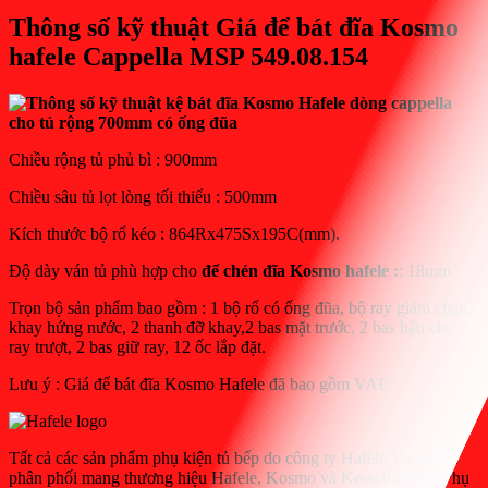
Thông số kỹ thuật Giá để bát đĩa Kosmo
hafele Cappella MSP 549.08.154
Chiều rộng tủ phủ bì : 900mm
Chiều sâu tủ lọt lòng tối thiểu : 500mm
Kích thước bộ rổ kéo : 864Rx475Sx195C(mm).
Độ dày ván tủ phù hợp cho
để chén đĩa Kosmo hafele :
: 18mm
Trọn bộ sản phẩm bao gồm : 1 bộ rổ có ống đũa, bộ ray giảm chấn,
khay hứng nước, 2 thanh đỡ khay,2 bas mặt trước, 2 bas hậu cho
ray trượt, 2 bas giữ ray, 12 ốc lắp đặt.
Lưu ý : Giá để bát đĩa Kosmo Hafele đã bao gồm VAT.
Tất cả các sản phẩm phụ kiện tủ bếp do công ty Hafele Việt Nam
phân phối mang thương hiệu Hafele, Kosmo và Kessebohmer. Phụ