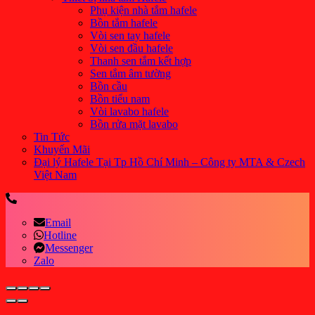
Phụ kiện nhà tắm hafele
Bồn tắm hafele
Vòi sen tay hafele
Vòi sen đầu hafele
Thanh sen tắm kết hợp
Sen tắm âm tường
Bồn cầu
Bồn tiểu nam
Vòi lavabo hafele
Bồn rửa mặt lavabo
Tin Tức
Khuyến Mãi
Đại lý Hafele Tại Tp Hồ Chí Minh – Công ty MTA & Czech
Việt Nam
Email
Hotline
Messenger
Zalo