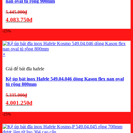
nan oval tủ rộng 900mm
Giá
5.445.000
₫
gốc
4.083.750
₫
là:
Giá
-25%
5.445.000₫.
hiện
tại
là:
+
4.083.750₫.
Giá để bát đĩa hafele
Kệ úp bát inox Hafele 549.04.046 dòng Kason flex nan oval
tủ rộng 800mm
Giá
5.335.000
₫
gốc
4.001.250
₫
là:
Giá
-25%
5.335.000₫.
hiện
tại
là: