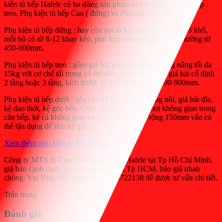
kiện tủ bếp Hafele có ba dòng sản phẩm chính : Phụ kiện tủ bếp
treo, Phụ kiện tủ bếp Cao ( đứng) và Phụ kiện tủ bếp dưới:
Phụ kiện tủ bếp đứng : hay còn gọi là bộ phụ kiện cho tủ đồ khô,
mỗi bộ có từ 8-12 khay kéo, phù hợp cho tủ rộng thông thường từ
450-600mm.
Phụ kiện tủ bếp treo : gồm giá bát nâng hạ trọng lượng nâng tối đa
15kg với cơ chế tải trọng có thể điều chỉnh được, và giá bát cố định
2 tầng hoặc 3 tầng, kích thước tủ phổ biến là 700-800-900mm.
Phụ kiện tủ bếp dưới : gồm có kệ gia vị, giá xoong nồi, giá bát đĩa,
kệ dao thớt, kệ góc bếp. Giúp tận dụng tối ưu mọi không gian trong
căn bếp, kẻ cả không gian hẹp thậm chí chiều rộng 150mm vẩn có
thể tận dụng để làm kệ gia vị.
Xem thêm phụ kiện tủ bếp Hafele Kosmo
Công ty MTA & Czech là đại lý cấp 1 Hafele tại Tp Hồ Chí Minh,
giá bán cạnh cạnh, giao hàng miễn phí Tp HCM, báo giá nhah
chóng. Vui lòng điện thoại/zalo 0903722138 để được tư vấn chi tiết.
Trân trọng.
Đánh giá