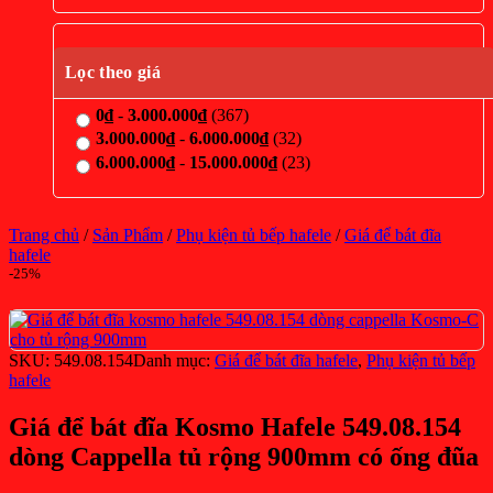
Lọc theo giá
0
₫
-
3.000.000
₫
(367)
3.000.000
₫
-
6.000.000
₫
(32)
6.000.000
₫
-
15.000.000
₫
(23)
Trang chủ
/
Sản Phẩm
/
Phụ kiện tủ bếp hafele
/
Giá để bát đĩa
hafele
-25%
SKU:
549.08.154
Danh mục:
Giá để bát đĩa hafele
,
Phụ kiện tủ bếp
hafele
Giá để bát đĩa Kosmo Hafele 549.08.154
dòng Cappella tủ rộng 900mm có ống đũa