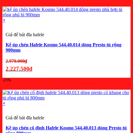
hiện
tại
là:
+
3.654.750₫.
Giá để bát đĩa hafele
Kệ úp chén Hafele Kosmo 544.40.014 dòng Presto tủ rộng
900mm
Giá
2.970.000
₫
gốc
2.227.500
₫
là:
Giá
-25%
2.970.000₫.
hiện
tại
là:
+
2.227.500₫.
Giá để bát đĩa hafele
Kệ úp chén cố định Hafele Kosmo 544.40.013 dòng Presto tủ