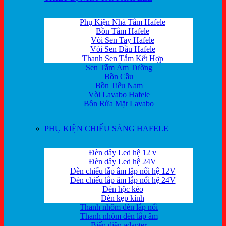
Phụ Kiện Nhà Tắm Hafele
Bồn Tắm Hafele
Vòi Sen Tay Hafele
Vòi Sen Đầu Hafele
Thanh Sen Tắm Kết Hợp
Sen Tắm Âm Tường
Bồn Cầu
Bồn Tiểu Nam
Vòi Lavabo Hafele
Bồn Rửa Mặt Lavabo
PHỤ KIỆN CHIẾU SÁNG HAFELE
Đèn dây Led hệ 12 v
Đèn dây Led hệ 24V
Đèn chiếu lắp âm lắp nổi hệ 12V
Đèn chiếu lắp âm lắp nổi hệ 24V
Đèn hộc kéo
Đèn kẹp kính
Thanh nhôm đèn lắp nổi
Thanh nhôm đèn lắp âm
Biến điện adapter