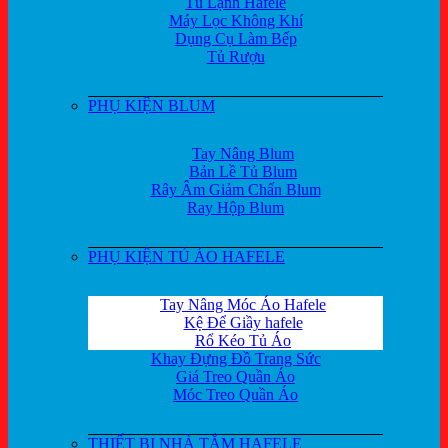
Tủ Lạnh Hafele
Máy Lọc Không Khí
Dụng Cụ Làm Bếp
Tủ Rượu
PHỤ KIỆN BLUM
Tay Nâng Blum
Bản Lề Tủ Blum
Rây Âm Giảm Chấn Blum
Ray Hộp Blum
PHỤ KIỆN TỦ ÁO HAFELE
Tay Nâng Móc Áo Hafele
Kệ Để Giầy hafele
Rổ Kéo Tủ Áo
Khay Đựng Đồ Trang Sức
Giá Treo Quần Áo
Móc Treo Quần Áo
THIẾT BỊ NHÀ TẮM HAFELE