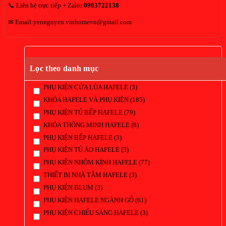
📞 Liên hệ trực tiếp + Zalo
:
0903722138
✉ Email:yennguyen.vinhomevn@gmail.com
Lọc theo danh mục
PHỤ KIỆN CỬA LÙA HAFELE
(3)
KHÓA HAFELE VÀ PHỤ KIỆN
(185)
PHỤ KIỆN TỦ BẾP HAFELE
(79)
KHÓA THÔNG MINH HAFELE
(8)
PHỤ KIỆN BẾP HAFELE
(3)
PHỤ KIỆN TỦ ÁO HAFELE
(3)
PHỤ KIỆN NHÔM KÍNH HAFELE
(77)
THIẾT BỊ NHÀ TẮM HAFELE
(3)
PHỤ KIỆN BLUM
(3)
PHỤ KIỆN HAFELE NGÀNH GỖ
(61)
PHỤ KIỆN CHIẾU SÁNG HAFELE
(3)