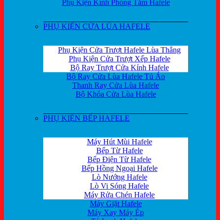
Phụ Kiện Kính Phòng Tắm Hafele
PHỤ KIỆN CỬA LÙA HAFELE
Phụ Kiện Cửa Trượt Hafele Lùa Thẳng
Phụ Kiện Cửa Trượt Xếp Hafele
Bộ Ray Trượt Cửa Kính Hafele
Bộ Ray Cửa Lùa Hafele Tủ Áo
Thanh Ray Cửa Lùa Hafele
Bộ Khóa Cửa Lùa Hafele
PHỤ KIỆN BẾP HAFELE
Máy Hút Mùi Hafele
Bếp Từ Hafele
Bếp Điện Từ Hafele
Bếp Hồng Ngoại Hafele
Lò Nướng Hafele
Lò Vi Sóng Hafele
Máy Rửa Chén Hafele
Máy Giặt Hafele
Máy Xay Máy Ép