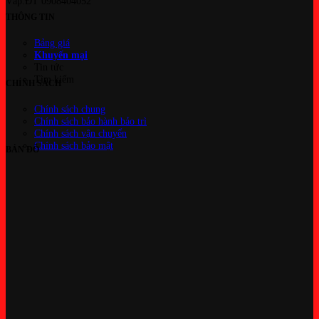
Vấp.ĐT 0908404052
THÔNG TIN
Bảng giá
Khuyến mại
Tin tức
Tìm kiếm
CHÍNH SÁCH
Chính sách chung
Chính sách bảo hành bảo trì
Chính sách vận chuyển
Chính sách bảo mật
BẢN ĐỒ