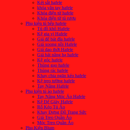
Két sắt hafele
khóa vân tay hafele
Khóa điện tử hafele
Khóa điện tử tủ rượu
Phụ kiện tủ bếp hafele
Tủ đồ khô Hafele
Kệ gia vị Hafele
Giá để bát đĩa hafele
Giá xoong nồi Hafele
Giá dao thớt Hafele
Giá bát nâng hạ hafele
Kệ góc hafele
Thùng gạo hafele
Thùng rác hafele
Khay chia ngăn kéo hafele
Kệ treo tường hafele
Tay Nâng Hafele
Phụ kiện tủ áo hafele
Tay Nâng Móc Áo Hafele
Kệ Để Giày Hafele
Rổ Kéo Tủ Áo
Khay Đựng Đồ Trang Sức
Giá Treo Quần Áo
Móc Treo Quần Áo
Phụ Kiện Blum