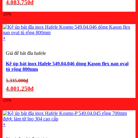
gốc
4.083.750
₫
là:
Giá
-25%
5.445.000₫.
hiện
tại
là:
+
4.083.750₫.
Giá để bát đĩa hafele
Kệ úp bát inox Hafele 549.04.046 dòng Kason flex nan oval
tủ rộng 800mm
Giá
5.335.000
₫
gốc
4.001.250
₫
là:
Giá
-25%
5.335.000₫.
hiện
tại
là:
+
4.001.250₫.