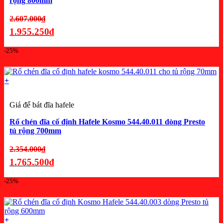
rộng 800mm
Giá
2.607.000
₫
gốc
1.955.250
₫
là:
Giá
-25%
2.607.000₫.
hiện
tại
là:
+
1.955.250₫.
Giá để bát đĩa hafele
Rổ chén đĩa cố định Hafele Kosmo 544.40.011 dòng Presto
tủ rộng 700mm
Giá
2.354.000
₫
gốc
1.765.500
₫
là:
Giá
-25%
2.354.000₫.
hiện
tại
là:
+
1.765.500₫.