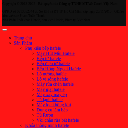
Copyright © 2013-2022 - Bản quyển của
Công ty TNHH MTA& Czech Việt Nam
GPKD số 0313552344 do Sở KH và ĐT TP Hồ Chí Minh cấp ngày 26/11/2015 - GĐ/Sở
hữu website Phạm Tuấn Thanh.
Nhà Phân Phối khóa Hafele, phụ kiện Hafele, Blum tại Việt Nam
Trang chủ
Sản Phẩm
Phụ kiện bếp hafele
Máy Hút Mùi Hafele
Bếp từ hafele
Bếp điện từ hafele
Bếp Hồng Ngoại Hafele
Lò nướng hafele
Lò vi sóng hafele
Máy rửa chén hafele
Máy giặt hafele
Máy xay máy ép
Tủ lạnh hafele
Máy lọc không khí
Dụng cụ làm bếp
Tủ Rượu
Vòi chậu rửa bát hafele
Khóa thông minh hafele