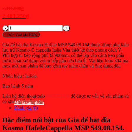
Giá
3.311.000
₫
gốc
2.483.250
₫
là:
Giá
Giá
3.311.000₫.
hiện
để
Thêm vào giỏ hàng
tại
bát
đĩa
là:
Giá để bát đĩa Kosmo Hafele MSP 549.08.154 thuộc dòng phụ kiện
Kosmo
lưu trữ Kosmo-C cappella Italia Vita thiết kế theo phong cách Ý.
2.483.250₫.
Hafele
Phù hợp tủ bếp rộng phủ bì 900mm, có thể lắp vào cánh kéo phía
549.08.154
trước hoặc sử dụng với tủ bếp gắn cửa bản lề. Vật liệu Inox 304 mạ
dòng
inox mờ. sản phẫm đã bao gồm ray giảm chấn và ống dụng đũa
Cappella
tủ
Nhãn hiệu : hafele.
rộng
900mm
Bảo hành 5 năm
có
Liện hệ điện thoại/zalo
0903722138
để được tư vấn về sản phầm và
ống
có chiết khấu tốt hơn.
đũa
Mô tả sản phẩm
số
Đánh giá (0)
lượng
Đặc điểm nổi bật của Giá để bát đĩa
Kosmo HafeleCappella MSP 549.08.154.