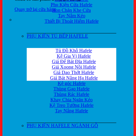
Phụ Kiện Cửa Hafele
Quay trở lại cửa hàng
Ron Chặn Khe Cửa
Tay Nắm Kéo
Thiết Bị Thoát Hiểm Hafele
PHỤ KIỆN TỦ BẾP HAFELE
Tủ Đồ Khô Hafele
Kệ Gia Vị Hafele
Giá Để Bát Đĩa Hafele
Giá Xoong Nồi Hafele
Giá Dao Thớt Hafele
Giá Bát Nâng Hạ Hafele
Kệ góc Hafele
Thùng Gạo Hafele
Thùng Rác Hafele
Khay Chia Ngăn Kéo
Kệ Treo Tường Hafele
Tay Nâng Hafele
PHỤ KIỆN HAFELE NGÀNH GỖ