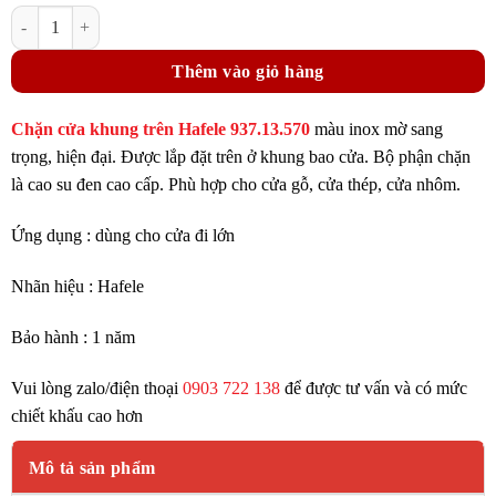
264.000₫.
Chặn cửa khung trên Hafele 937.13.570 mở trái inox mờ số lượng
hiện
tại
Thêm vào giỏ hàng
là:
198.000₫.
Chặn cửa khung trên Hafele 937.13.570
màu inox mờ sang
trọng, hiện đại. Được lắp đặt trên ở khung bao cửa. Bộ phận chặn
là cao su đen cao cấp. Phù hợp cho cửa gỗ, cửa thép, cửa nhôm.
Ứng dụng : dùng cho cửa đi lớn
Nhãn hiệu : Hafele
Bảo hành : 1 năm
Vui lòng zalo/điện thoại
0903 722 138
để được tư vấn và có mức
chiết khấu cao hơn
Mô tả sản phẩm