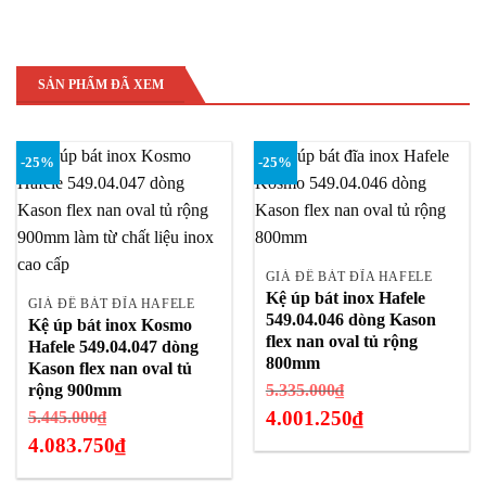
SẢN PHẨM ĐÃ XEM
-25%
-25%
GIÁ ĐỂ BÁT ĐĨA HAFELE
Kệ úp bát inox Hafele
GIÁ ĐỂ BÁT ĐĨA HAFELE
549.04.046 dòng Kason
Kệ úp bát inox Kosmo
flex nan oval tủ rộng
Hafele 549.04.047 dòng
800mm
Kason flex nan oval tủ
Giá
rộng 900mm
5.335.000
₫
gốc
Giá
4.001.250
₫
5.445.000
₫
là:
gốc
4.083.750
₫
Giá
5.335.000₫.
là:
hiện
Giá