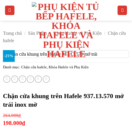
Bỏ
qua
nội
dung
Trang chủ
/
Sản Phẩm
/
Khóa Hafele và Phụ Kiện
/
Chặn cửa
hafele
-25%
Danh mục:
Chặn cửa hafele
,
Khóa Hafele và Phụ Kiện
Chặn cửa khung trên Hafele 937.13.570 mở
trái inox mờ
Giá
264.000
₫
gốc
198.000
₫
là:
Giá