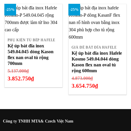
5.445.000₫.
tại
hiện
-25%
-25%
là:
tại
4.001.250₫.
là:
4.083.750₫.
PHỤ KIỆN TỦ BẾP HAFELE
Kệ úp bát đĩa inox
GIÁ ĐỂ BÁT ĐĨA HAFELE
549.04.045 dòng Kason
Kệ úp bát đĩa inox Hafele
flex nan oval tủ rộng
Kosmo 549.04.044 dòng
700mm
Kason flex nan oval tủ
Giá
rộng 600mm
5.137.000
₫
gốc
3.852.750
₫
Giá
4.873.000
₫
là:
gốc
3.654.750
₫
Giá
5.137.000₫.
là:
hiện
Giá
4.873.000₫.
tại
hiện
là:
tại
3.852.750₫.
là:
3.654.750₫.
Công ty TNHH MTA& Czech Việt Nam