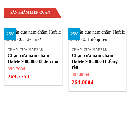
SẢN PHẨM LIÊN QUAN
-25%
-25%
CHẶN CỬA HAFELE
CHẶN CỬA HAFELE
Chặn cửa nam châm
Chặn cửa nam châm
Hafele 938.30.033 đen mờ
Hafele 938.30.031 đồng
rêu
Giá
359.700
₫
Giá
352.000
₫
gốc
269.775
₫
gốc
264.000
₫
là:
Giá
là:
359.700₫.
Giá
hiện
352.000₫.
hiện
tại
tại
là:
là:
269.775₫.
264.000₫.